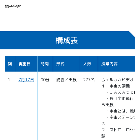
親子学習
構成表
回
実施日
時間
形式
人数
授業内容
1
7月17日
90分
講義／実験
277名
ウェルカムビデオ
１．宇宙の講義
・ＪＡＸＡって何
・野口宇宙飛行士
ろ実験
・宇宙とは、地球
・宇宙ステーショ
活
２．ストローロケッ
験