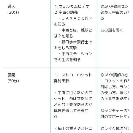
導入
１.ウェルカムビデオ
◎JAXA教育セン
(20分)
２.宇宙の講義
師から宇宙のお話
・ＪＡＸＡって何？
る
を知る
・宇宙とは、地球と
△お話を聞く
は？を知る
・野口宇宙飛行士の
おもしろ実験
・宇宙ステーション
での生活を知る
展開
１．ストローロケット
◎JAXA講師から
(50分)
発射実験
ーロケットの作り
飛ばし方、ランチ
・宇宙に行くためのロ
の使い方、飛ばす
ケット、飛ばすために
の注意をお話する
どんな工夫があるのか
体験を通して考察す
◎ランチャーの横
る。
射のサポートする
・粘土の重さやストロ
◎うまく飛ばない