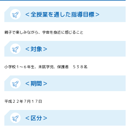
All 分科会
APRSAF宇宙
＜全授業を通した指導目標＞
教育 for All
分科会 年次
会合
親子で楽しみながら、宇宙を身近に感じること
APRSAFポス
ターコンテ
＜対象＞
スト
APRSAF教員
セミナー
小学校１～６年生、未就学児、保護者 ５３８名
ISEB（国際
宇宙教育会
議）
＜期間＞
ISEB学生派
遣プログラ
ム
平成２２年７月１７日
＜区分＞