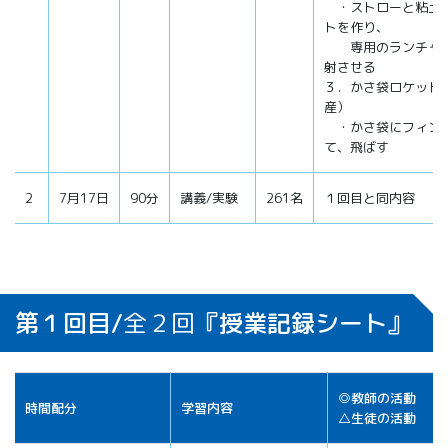
・ストローと粘土
トを作り、
専用のランチャー
射させる
３．かさ袋ロケット
産）
・かさ袋にフィン
て、飛ばす
2
7月17日
90分
講義/実験
261名
１回目と同内容
第１回目/
全２回
『授業記録シート』
◎教師の活動
時間配分
学習内容
△生徒の活動