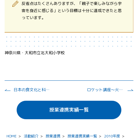
反省点はたくさんありますが、「親子で楽しみながら宇
宙を身近に感じる」という目標は十分に達成できたと思
っています。
神奈川県・大和市立北大和小学校
日本の食文化と科学技術 ～宇宙食、新しいようで古い食品加工技術～
ロケット講座～火薬を使うモデルロケットを製作して打ち上げよう！～
授業連携実績一覧
HOME
>
活動紹介
>
授業連携
>
授業連携実績一覧
>
2010年度
>