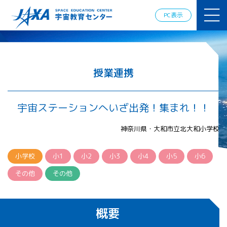
JAXAアカデ
ミー
PC表示
JAXA エア
ロスペース
スクール
宇宙教育
情報の発
授業連携
信
宇宙を活用
した教育実
宇宙ステーションへいざ出発！集まれ！！
践例
体験的学
神奈川県・大和市立北大和小学校
習機会の
提供（国
際）
小学校
小1
小2
小3
小4
小5
小6
その他
その他
APRSAF（ア
ジア太平洋
地域宇宙機
概要
関会議）宇
宙教育 for