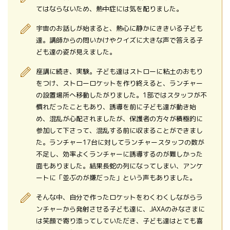
てはならないため、熱中症には気を配りました。
宇宙のお話しが始まると、熱心に静かにききいる子ども
達。講師からの問いかけやクイズに大きな声で答える子
ども達の姿が見えました。
座講に続き、実験。子ども達はストローに粘土のおもり
をつけ、ストローロケットを作り終えると、ランチャー
の設置場所へ移動したがりました。1部ではスタッフが不
慣れだったこともあり、誘導を前に子ども達が動き始
め、混乱が心配されましたが、保護者の方々が積極的に
参加して下さって、混乱する前に収まることができまし
た。ランチャー17台に対してランチャースタッフの数が
不足し、効率よくランチャーに誘導するのが難しかった
面もありました。結果長蛇の列になってしまい、アンケ
ートに「並ぶのが嫌だった」という声もありました。
そんな中、自分で作ったロケットをわくわくしながらラ
ンチャーから発射させる子ども達に、JAXAのみなさまに
は笑顔で寄り添ってしていただき、子ども達はとても喜