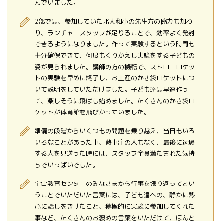
んでいました。
2部では、参加していた北大和小の先生方の協力も加わ
り、ランチャースタッフが足りることで、効率よく発射
できるようになりました。作って実験するという時間も
十分確保できて、何度もくりかえし実験をする子どもの
姿が見られました。講師の方の機転で、ストローロケッ
トの実験を早めに終了し、お土産のかさ袋ロケットにつ
いて説明をしていただけました。子ども達は早速作っ
て、楽しそうに飛ばし始めました。たくさんのかさ袋ロ
ケットが体育館を飛びかっていました。
準備の段階からいくつもの問題を乗り越え、当日もいろ
いろなことがあった中、熱中症の人もなく、最後に退場
する人を見送った時には、スタッフ全員満たされた気持
ちでいっぱいでした。
宇宙教育センターのみなさまから行事を振り返ってとい
うことでいただいた言葉には、子ども達への、静かに熱
心に話しをきけたこと、積極的に実験に参加してくれた
事など、たくさんのお褒めの言葉をいただけて、ほんと