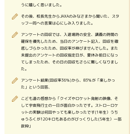
うに嬉しく思いました。
その後、校長先生からJAXAのみなさまから聞いた、スタ
ッフ一同への言葉は心にしみ入りました。
アンケートの回収では、入退場時の安全、講義の時間の
確保を優先したため、当日のアンケート記入、回収を徹
底しづらかったため、回収率が伸びませんでした。また
未提出のアンケートの回収指定日が、夏休み前日になっ
てしまったため、その日の回収もさらに難しくなりまし
た。
アンケート結果(回収率36％)から、83％が「楽しかっ
た」という回答、
こども達の感想から「クイズやロケット発射の映像、そ
して宇宙飛行士の一日が面白かったです。ストローロケ
ットの実験は何回やっても楽しかったです(1年生）うち
ゅうふくが120キロもあるのがびっくりした(5年生）一部
抜粋」