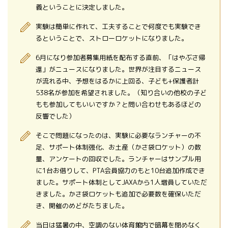
義ということに決定しました。
実験は簡単に作れて、工夫することで何度でも実験でき
るということで、ストローロケットになりました。
6月になり参加者募集用紙を配布する直前、「はやぶさ帰
還」がニュースになりました。世界が注目するニュース
が流れる中、予想をはるかに上回る、子ども+保護者計
538名が参加を希望されました。（知り合いの他校の子ど
もも参加してもいいですか？と問い合わせもあるほどの
反響でした）
そこで問題になったのは、実験に必要なランチャーの不
足、サポート体制強化、お土産（かさ袋ロケット）の数
量、アンケートの回収でした。ランチャーはサンプル用
に1台お借りして、PTA会員協力のもと10台追加作成でき
ました。サポート体制としてJAXAから1人増員していただ
きました。かさ袋ロケットも追加で必要数を確保いただ
き、開催のめどがたちました。
当日は猛暑の中、空調のない体育館内で暗幕を閉めなく