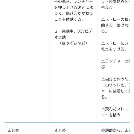
ーの長さ、ランチャー
ットの問題点を一
を押し下げる速さによ
考える
って、飛び方がかわる
ことを体験する。
△ストローの長さ
節する。長ければ
２．実験中、BGVビデ
る。
オ上映
（はやぶさなど）
△ストローにおも
粘土をつける。
△ランチャーの列
ぶ
△自分で作ったス
ーロケットを、ラ
ャーに装着して発
る。
△飛んだストロー
ットを拾う
まとめ
まとめ
◎講師から、まと