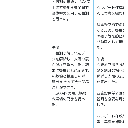
・観測の最後にJAXA屋
上にて参加生徒全員で
△レポート作成等
液体窒素を用いた観測
考に写真を撮影し
を行った。
◎事後学習での参
するため、各班の
の様子等を静止画
び動画として撮 影
午後
た。
・観測で得られたデー
タを解析し、太陽の表
午後
面温度を算出した。結
△観測で得られた
果は各班とも想定され
タを講師の指示に
た数値と相違したが、
解析し太陽の表面
算出までの手法を学ぶ
を算出した。
ことができた。
・JAXA内の展示施設、
△施設見学では講
作業場の見学を行っ
説明を必要な場合
た。
した。
△レポート作成等
考に写真を撮影し