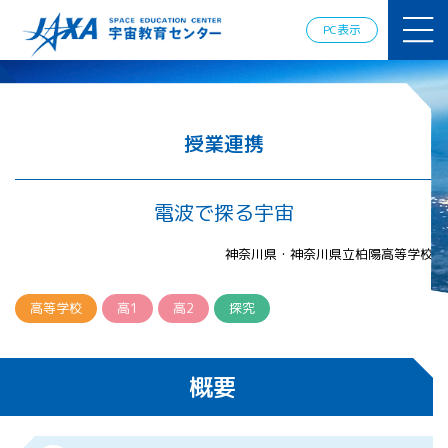
JAXAアカデ
ミー
PC表示
JAXA エア
ロスペース
スクール
宇宙教育
情報の発
授業連携
信
宇宙を活用
した教育実
電波で探る宇宙
践例
体験的学
神奈川県・神奈川県立柏陽高等学校
習機会の
提供（国
際）
高等学校
高1
高2
探究
APRSAF（ア
ジア太平洋
概要
地域宇宙機
関会議）宇
宙教育 for