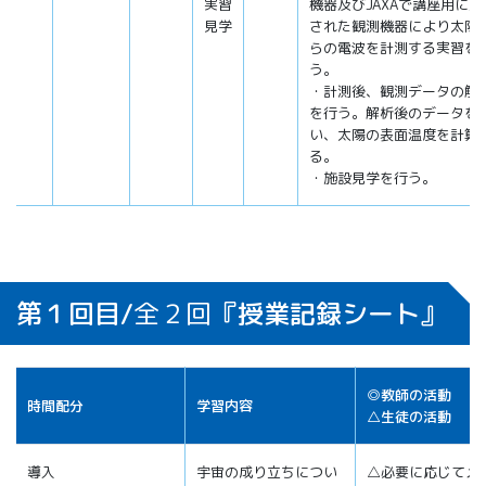
実習
機器及びJAXAで講座用に用
見学
された観測機器により太陽
らの電波を計測する実習を
う。
・計測後、観測データの解
を行う。解析後のデータを
い、太陽の表面温度を計算
る。
・施設見学を行う。
第１回目/
全２回
『授業記録シート』
◎教師の活動
時間配分
学習内容
△生徒の活動
導入
宇宙の成り立ちについ
△必要に応じてメ