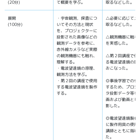
(20分)
て概要を学ぶ。
取るなどした。
展開
・宇宙観測，探査につ
△必要に応じてメ
(100分)
いてその方法と現状
取るなどした。
を、プロジェクターに
投影された画像などの
△観測機器に触れ
観測データを参考に、
を実感した。
赤外線カメラなど実際
の観測機器にも触れ、
△第２回講座で使
理解する。
る電波望遠鏡の製
・電波望遠鏡の原理、
おこなった。
観測方法を学ぶ。
・第２回の講座で使用
◎事後学習での参
する電波望遠鏡を製作
するため、プロジ
する。
タ投影データ等を
画および動画とし
影した。
◎電波望遠鏡製作
に製作用具の使用
講師とともに指導
た。