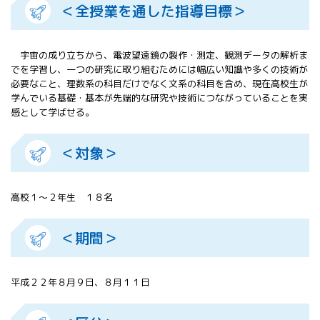
＜全授業を通した指導目標＞
All 分科会
APRSAF宇宙
教育 for All
宇宙の成り立ちから、電波望遠鏡の製作・測定、観測データの解析ま
分科会 年次
でを学習し、一つの研究に取り組むためには幅広い知識や多くの技術が
会合
必要なこと、理数系の科目だけでなく文系の科目を含め、現在高校生が
APRSAFポス
学んでいる基礎・基本が先端的な研究や技術につながっていることを実
ターコンテ
感として学ばせる。
スト
APRSAF教員
＜対象＞
セミナー
ISEB（国際
宇宙教育会
高校１～２年生 １８名
議）
ISEB学生派
遣プログラ
＜期間＞
ム
平成２２年８月９日、８月１１日