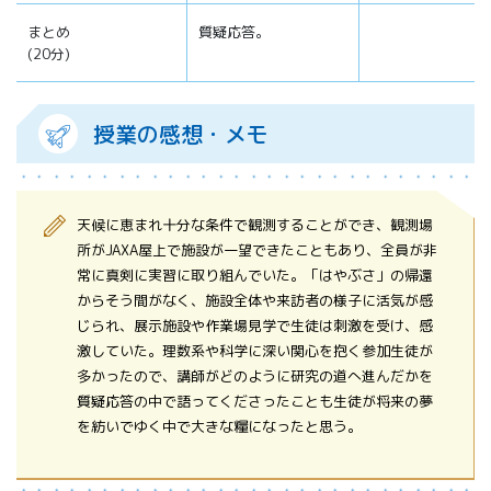
まとめ
質疑応答。
(20分)
授業の感想・メモ
天候に恵まれ十分な条件で観測することができ、観測場
所がJAXA屋上で施設が一望できたこともあり、全員が非
常に真剣に実習に取り組んでいた。「はやぶさ」の帰還
からそう間がなく、施設全体や来訪者の様子に活気が感
じられ、展示施設や作業場見学で生徒は刺激を受け、感
激していた。理数系や科学に深い関心を抱く参加生徒が
多かったので、講師がどのように研究の道へ進んだかを
質疑応答の中で語ってくださったことも生徒が将来の夢
を紡いでゆく中で大きな糧になったと思う。