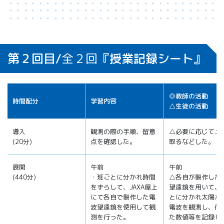
第２回目/
全２回
『授業記録シート』
◎教師の活動
時間配分
学習内容
△生徒の活動
導入
観測の際の手順、留意
△必要に応じてメ
(20分)
点を確認した。
取るなどした。
展開
午前
午前
(440分)
・班ごとに分かれ時間
△各自が製作した
をずらして、JAXA屋上
望遠鏡を用いて、
にて各自で製作した電
とに分かれ太陽か
波望遠鏡を使用して観
電波を観測し、得
測を行った。
た数値等を記録し