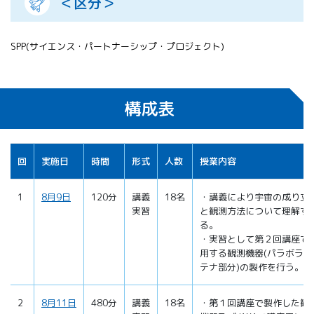
＜区分＞
SPP(サイエンス・パートナーシップ・プロジェクト)
構成表
回
実施日
時間
形式
人数
授業内容
1
8月9日
120分
講義
18名
・講義により宇宙の成り立
実習
と観測方法について理解す
る。
・実習として第２回講座で
用する観測機器(パラボラア
テナ部分)の製作を行う。
2
8月11日
480分
講義
18名
・第１回講座で製作した観