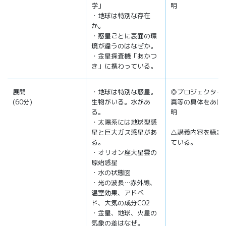
学」
明
・地球は特別な存在
か。
・惑星ごとに表面の環
境が違うのはなぜか。
・金星探査機「あかつ
き」に携わっている。
展開
・地球は特別な惑星。
◎プロジェクター
(60分)
生物がいる。水があ
真等の具体をあげ
る。
明
・太陽系には地球型惑
星と巨大ガス惑星があ
△講義内容を聴き
る。
ている。
・オリオン座大星雲の
原始惑星
・水の状態図
・光の波長…赤外線、
温室効果、アドベ
ド、大気の成分CO2
・金星、地球、火星の
気象の差はなぜ。