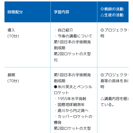
◎教師の活動
時間配分
学習内容
△生徒の活動
導入
・自己紹介
◎プロジェクター
(10分)
・今後の講義について
明
第1回日本の宇宙開発
創成期
第2回ロケットの大型
化
展開
第1回日本の宇宙開発
◎プロジェクター
(70分)
創成期
真等の具体をあげ
●糸川英夫とペンシル
明
ロケット
・1955年水平発射
△講義内容を聴き
・国際地球観測年
ている。
・道川から内之浦へ
・カッパーロケットの
爆発
第2回ロケットの大型