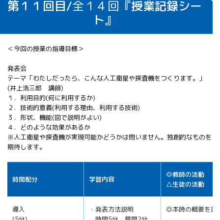
第１１回目/
全１４回
『授業記録シー
ト』
＜今回の授業の指導目標＞
発表会
テーマ「わたしだったら、こんな人工衛星や探査機をつくります。」
(井上浩三郎 講師)
１．利用目的(何に利用するか)
２．技術的意義(利用する理由、利用する技術)
３．形状、機能(図で説明がよい)
４．どのような効果があるか
※人工衛星や探査機が実現可能かどうかは問いません。独創的なものを
期待します。
◎教師の活動
時間配分
学習内容
△生徒の活動
導入
・発表方法説明
◎本時の概要を説
(5分)
時間5分、質問2分