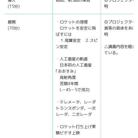
導入
前回、第5回の復習
◎プロジェクター
(15分)
明
展開
・ロケットの原理
◎プロジェクター
(70分)
ロケットを安定に飛
真等の具体をあげ
ばすには
明
１.尾翼安定 ２.スピ
ン安定
△講義内容を聴き
ている。
・人工衛星の軌道
日本初の人工衛星
｢おおすみ｣
発射角度
苦闘4年間
L－4S－5で成功
・テレメータ、レーダ
トランスポンダ、一次
レーダ、二次レーダ
・ロケット打ち上げ実
験ビデオ上映