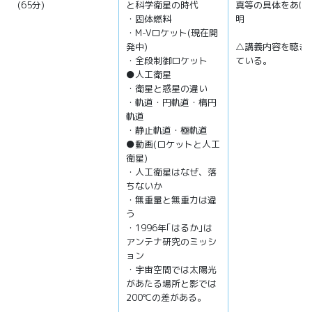
(65分)
と科学衛星の時代
真等の具体をあげ
・固体燃料
明
・M-Vロケット(現在開
発中)
△講義内容を聴き
・全段制御ロケット
ている。
●人工衛星
・衛星と惑星の違い
・軌道・円軌道・楕円
軌道
・静止軌道・極軌道
●動画(ロケットと人工
衛星)
・人工衛星はなぜ、落
ちないか
・無重量と無重力は違
う
・1996年｢はるか｣は
アンテナ研究のミッシ
ョン
・宇宙空間では太陽光
があたる場所と影では
200℃の差がある。