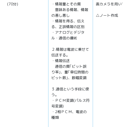
(70分)
・情報量とその質
画カメラを用いて
意味ある情報、情報
の善し悪し
△ノート作成
・情報を得る、伝え
る、正誤情報の区別
・アナログとデジタ
ル・通信の優劣
２.情報は電波に乗せて
伝送する。
・情報伝送
通信の質｢ビット誤
り率｣、量｢単位時間の
ビット数｣、振幅変調
３.通信という手段に使
う。
・ＰＣＭ変調(パルス符
号変調)
・2相ＰＣＭ、電波の
種類