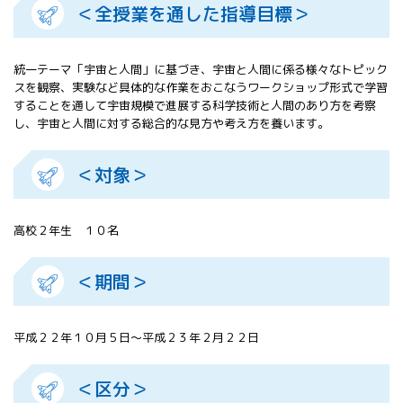
＜全授業を通した指導目標＞
All 分科会
APRSAF宇宙
教育 for All
統一テーマ「宇宙と人間」に基づき、宇宙と人間に係る様々なトピック
分科会 年次
スを観察、実験など具体的な作業をおこなうワークショップ形式で学習
会合
することを通して宇宙規模で進展する科学技術と人間のあり方を考察
APRSAFポス
し、宇宙と人間に対する総合的な見方や考え方を養います。
ターコンテ
スト
＜対象＞
APRSAF教員
セミナー
ISEB（国際
宇宙教育会
高校２年生 １０名
議）
ISEB学生派
＜期間＞
遣プログラ
ム
平成２２年１０月５日～平成２３年２月２２日
＜区分＞