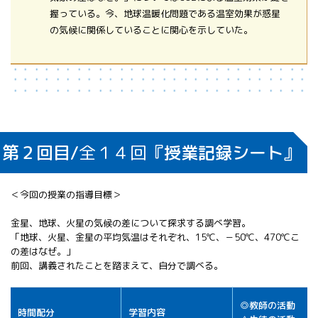
握っている。今、地球温暖化問題である温室効果が惑星
の気候に関係していることに関心を示していた。
第２回目/
全１４回
『授業記録シート』
＜今回の授業の指導目標＞
金星、地球、火星の気候の差について探求する調べ学習。
「地球、火星、金星の平均気温はそれぞれ、15℃、－50℃、470℃こ
の差はなぜ。」
前回、講義されたことを踏まえて、自分で調べる。
◎教師の活動
時間配分
学習内容