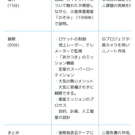
(15分)
ついて触れたが復習し
△課題の用紙を確
ながら、火星探査衛星
「のぞみ」（1998年）
で説明。
展開
・ロケットの制御
◎プロジェクター
(60分)
地上レーダー、テレ
画カメラを用いて
メーターで監視
△ノート作成
・「あかつき」のミッ
ション機器
金星のスーパーロー
テイション
・大気の無いメリット
大気に邪魔されずに
観察できる。
・衛星ミッションのプ
ロセス
目的、計画、人工衛
星の設計
まとめ
・後期発表会テーマに
△報告書の作成、