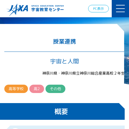
JAXAアカデ
ミー
PC表示
JAXA エア
ロスペース
スクール
宇宙教育
情報の発
授業連携
信
宇宙を活用
した教育実
宇宙と人間
践例
体験的学
神奈川県・神奈川県立神奈川総合産業高校２年生
習機会の
提供（国
際）
高等学校
高2
その他
APRSAF（ア
ジア太平洋
概要
地域宇宙機
関会議）宇
宙教育 for