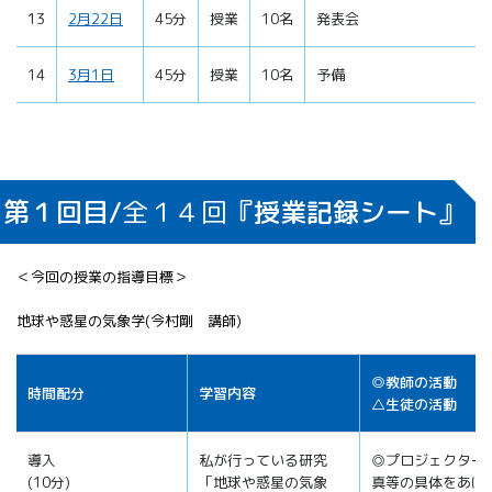
13
2月22日
45分
授業
10名
発表会
14
3月1日
45分
授業
10名
予備
第１回目/
全１４回
『授業記録シート』
＜今回の授業の指導目標＞
地球や惑星の気象学(今村剛 講師)
◎教師の活動
時間配分
学習内容
△生徒の活動
導入
私が行っている研究
◎プロジェクター
(10分)
「地球や惑星の気象
真等の具体をあげ