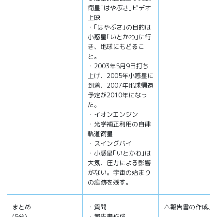
衛星｢はやぶさ｣ビデオ
上映
・｢はやぶさ｣の目的は
小惑星｢いとかわ｣に行
き、地球にもどるこ
と。
・2003年5月9日打ち
上げ、2005年小惑星に
到着、2007年地球帰還
予定が2010年になっ
た。
・イオンエンジン
・光学補正利用の自律
軌道衛星
・スイングバイ
・小惑星｢いとかわ｣は
大気、圧力による影響
がない。宇宙の始まり
の痕跡を残す。
まとめ
・質問
△報告書の作成、
(5分)
・報告書作成