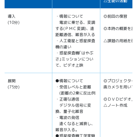
△生徒の活動
導入
・情報について
◎前回の復習
(10分)
電波に乗せる、変調
する(ＰＭＣ変調)、遠
◎本時の概要を説
距離通信、雑音が入る
・人工衛星と惑星探査
△課題の用紙を確
機の違い
・惑星探査機｢はやぶ
さ｣ミッションについ
て、ビデオ上映
展開
●情報について
◎プロジェクター
(75分)
・受信レベルと距離
画カメラを用いて
(距離の2乗に反比例
・正確な通信
◎ＤＶＤビデオ上
デジタル信号に変
△ノート作成
換、量子化雑音
・電波の発信
遠くなると減衰し、
雑音が入る。
●惑星探査機工学実験