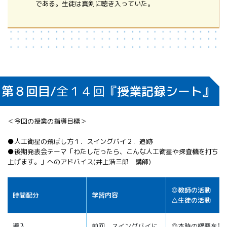
である。生徒は真剣に聴き入っていた。
第８回目/
全１４回
『授業記録シート』
＜今回の授業の指導目標＞
●人工衛星の飛ばし方１．スイングバイ２．追跡
●後期発表会テーマ「わたしだったら、こんな人工衛星や探査機を打ち
上げます。」へのアドバイス(井上浩三郎 講師)
◎教師の活動
時間配分
学習内容
△生徒の活動
導入
前回、スイングバイに
◎本時の概要を説