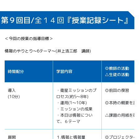
第９回目/
全１４回
『授業記録シート』
＜今回の授業の指導目標＞
情報のやりとり～6テーマ～(井上浩三郎 講師)
◎教師の活動
時間配分
学習内容
△生徒の活動
導入
・衛星ミッションのプ
◎前回の復習
(10分)
ロセス(約5～8年)
・運用(1～10年)
◎本時の概要を説
・ミッションの成果
・本日は情報につい
△課題の用紙を確
て、６テーマ
展開
１.情報と情報量
◎プロジェクター