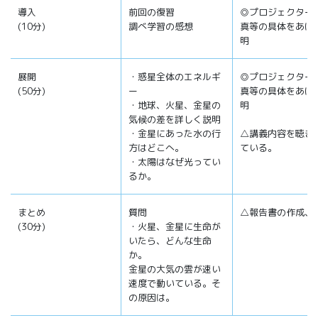
導入
前回の復習
◎プロジェクター
(10分)
調べ学習の感想
真等の具体をあげ
明
展開
・惑星全体のエネルギ
◎プロジェクター
(50分)
ー
真等の具体をあげ
・地球、火星、金星の
明
気候の差を詳しく説明
・金星にあった水の行
△講義内容を聴き
方はどこへ。
ている。
・太陽はなぜ光ってい
るか。
まとめ
質問
△報告書の作成、
(30分)
・火星、金星に生命が
いたら、どんな生命
か。
金星の大気の雲が速い
速度で動いている。そ
の原因は。