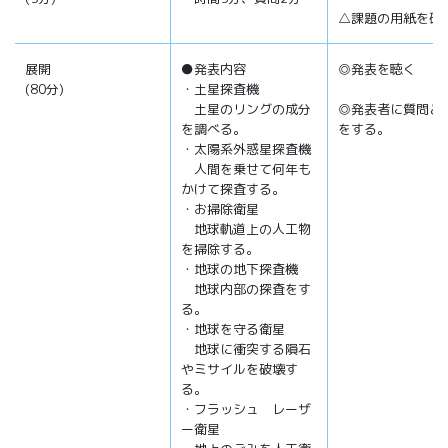
△課題の用紙を確
展開
●発表内容
◎発表を聴く
(80分)
・土星探査機
土星のリングの成分
◎発表者に質問と
を調べる。
をする。
・太陽系外惑星探査機
人間を乗せて何年も
かけて探査する。
・お掃除衛星
地球軌道上の人工物
を掃除する。
・地球の地下探査機
地球内部の探査をす
る。
・地球を守る衛星
地球に衝突する隕石
やミサイルを破壊す
る。
・フラッシュ レーザ
ー衛星