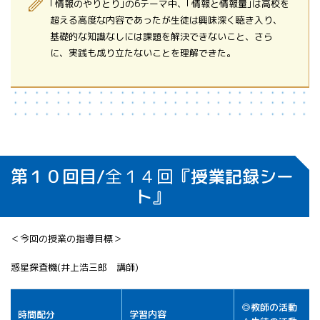
｢情報のやりとり｣の6テーマ中、｢情報と情報量｣は高校を
超える高度な内容であったが生徒は興味深く聴き入り、
基礎的な知識なしには課題を解決できないこと、さら
に、実践も成り立たないことを理解できた。
第１０回目/
全１４回
『授業記録シー
ト』
＜今回の授業の指導目標＞
惑星探査機(井上浩三郎 講師)
◎教師の活動
時間配分
学習内容