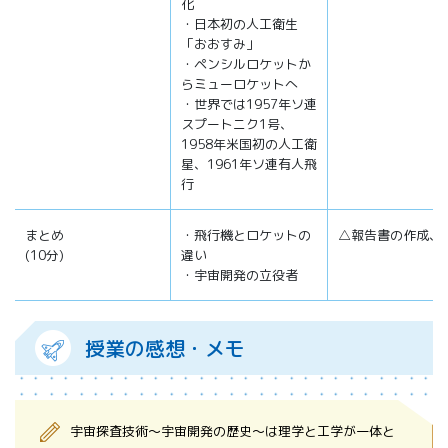
化
・日本初の人工衛生
「おおすみ」
・ペンシルロケットか
らミューロケットへ
・世界では1957年ソ連
スプートニク1号、
1958年米国初の人工衛
星、1961年ソ連有人飛
行
まとめ
・飛行機とロケットの
△報告書の作成、
(10分)
違い
・宇宙開発の立役者
授業の感想・メモ
宇宙探査技術～宇宙開発の歴史～は理学と工学が一体と