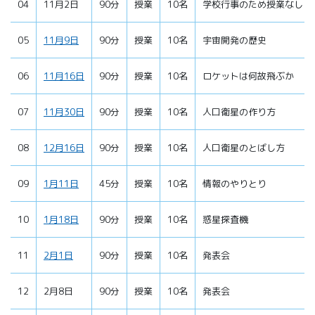
04
11月2日
90分
授業
10名
学校行事のため授業なし
05
11月9日
90分
授業
10名
宇宙開発の歴史
06
11月16日
90分
授業
10名
ロケットは何故飛ぶか
07
11月30日
90分
授業
10名
人口衛星の作り方
08
12月16日
90分
授業
10名
人口衛星のとばし方
09
1月11日
45分
授業
10名
情報のやりとり
10
1月18日
90分
授業
10名
惑星探査機
11
2月1日
90分
授業
10名
発表会
12
2月8日
90分
授業
10名
発表会