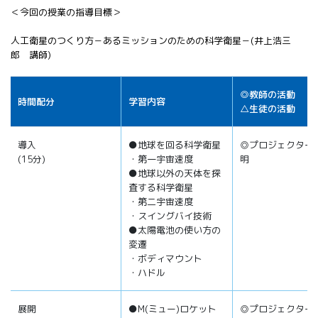
＜今回の授業の指導目標＞
人工衛星のつくり方－あるミッションのための科学衛星－(井上浩三
郎 講師)
◎教師の活動
時間配分
学習内容
△生徒の活動
導入
●地球を回る科学衛星
◎プロジェクター
(15分)
・第一宇宙速度
明
●地球以外の天体を探
査する科学衛星
・第二宇宙速度
・スイングバイ技術
●太陽電池の使い方の
変遷
・ボディマウント
・ハドル
展開
●Μ(ミュー)ロケット
◎プロジェクター