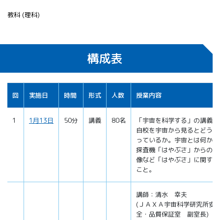
教科 (理科)
構成表
回
実施日
時間
形式
人数
授業内容
1
1月13日
50分
講義
80名
「宇宙を科学する」の講義
自校を宇宙から見るとどうな
っているか。宇宙とは何か。
探査機「はやぶさ」からの映
像など「はやぶさ」に関する
こと。
講師：清水 幸夫
(ＪＡＸＡ宇宙科学研究所安
全・品質保証室 副室長)