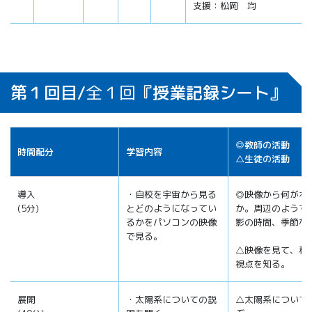
支援：松岡 均
第１回目/
全１回
『授業記録シート』
◎教師の活動
時間配分
学習内容
△生徒の活動
導入
・自校を宇宙から見る
◎映像から何がわ
(5分)
とどのようになってい
か。周辺のようす
るかをパソコンの映像
影の時間、季節な
で見る。
△映像を見て、科
視点を知る。
展開
・太陽系についての説
△太陽系について