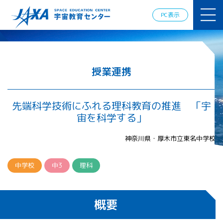
JAXAアカデ
ミー
PC表示
JAXA エア
ロスペース
スクール
宇宙教育
情報の発
授業連携
信
宇宙を活用
した教育実
先端科学技術にふれる理科教育の推進 「宇
践例
宙を科学する」
体験的学
習機会の
神奈川県・厚木市立東名中学校
提供（国
際）
中学校
中3
理科
APRSAF（ア
ジア太平洋
地域宇宙機
概要
関会議）宇
宙教育 for