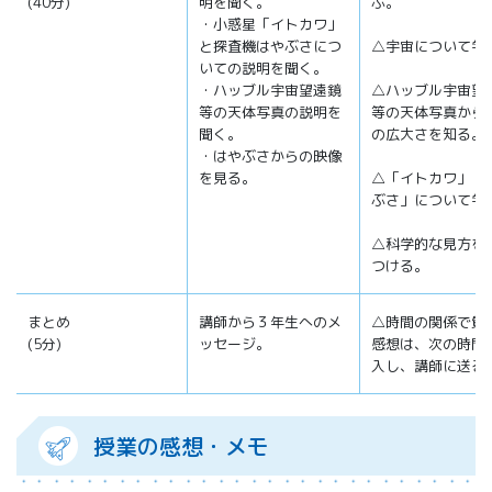
(40分)
明を聞く。
ぶ。
・小惑星「イトカワ」
と探査機はやぶさにつ
△宇宙について学
いての説明を聞く。
・ハッブル宇宙望遠鏡
△ハッブル宇宙望
等の天体写真の説明を
等の天体写真から
聞く。
の広大さを知る。
・はやぶさからの映像
を見る。
△「イトカワ」「
ぶさ」について学
△科学的な見方を
つける。
まとめ
講師から３年生へのメ
△時間の関係で質
(5分)
ッセージ。
感想は、次の時間
入し、講師に送る
授業の感想・メモ