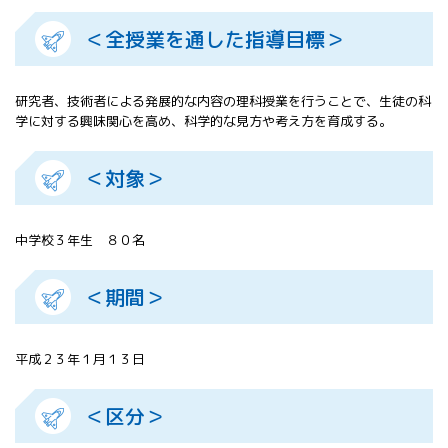
All 分科会
＜全授業を通した指導目標＞
APRSAF宇宙
教育 for All
分科会 年次
研究者、技術者による発展的な内容の理科授業を行うことで、生徒の科
会合
学に対する興味関心を高め、科学的な見方や考え方を育成する。
APRSAFポス
ターコンテ
スト
＜対象＞
APRSAF教員
セミナー
ISEB（国際
中学校３年生 ８０名
宇宙教育会
議）
＜期間＞
ISEB学生派
遣プログラ
ム
平成２３年１月１３日
＜区分＞