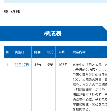
教科 (理科)
構成表
回
実施日
時間
形式
人数
授業内容
1
11月17日
45分
授業
105名
６年生の「月と太陽」の
の発展的な内容として、
位置や満ち欠けの様子だ
なく、太陽系の惑星・衛
話やＪＡＸＡの宇宙探査
（月周回衛星「かぐや」
陽観測衛星「ひので」等
講話を中心に、子どもた
宇宙に興味・関心をもつ
を展開する。