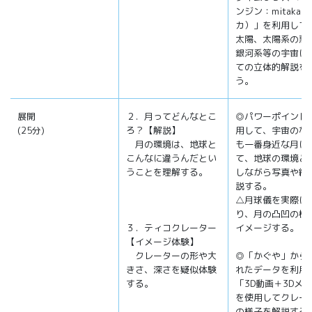
ンジン：mitaka
カ）」を利用して
太陽、太陽系の惑
銀河系等の宇宙に
ての立体的解説を
う。
展開
２．月ってどんなとこ
◎パワーポイント
(25分)
ろ？【解説】
用して、宇宙のな
月の環境は、地球と
も一番身近な月に
こんなに違うんだとい
て、地球の環境と
うことを理解する。
しながら写真や絵
説する。
△月球儀を実際に
り、月の凸凹の様
３．ティコクレーター
イメージする。
【イメージ体験】
クレーターの形や大
◎「かぐや」から
きさ、深さを疑似体験
れたデータを利用
する。
「3D動画＋3Dメ
を使用してクレー
の様子を解説する