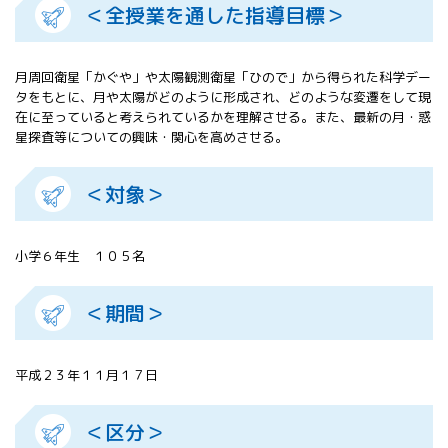
＜全授業を通した指導目標＞
All 分科会
APRSAF宇宙
教育 for All
月周回衛星「かぐや」や太陽観測衛星「ひので」から得られた科学デー
分科会 年次
タをもとに、月や太陽がどのように形成され、どのような変遷をして現
会合
在に至っていると考えられているかを理解させる。また、最新の月・惑
APRSAFポス
星探査等についての興味・関心を高めさせる。
ターコンテ
スト
＜対象＞
APRSAF教員
セミナー
ISEB（国際
宇宙教育会
小学６年生 １０５名
議）
ISEB学生派
＜期間＞
遣プログラ
ム
平成２３年１１月１７日
＜区分＞