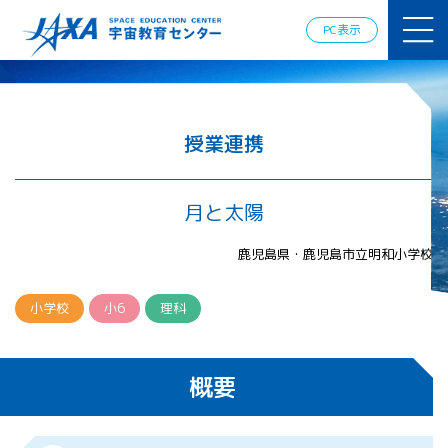
JAXAアカデ
ミー
PC表示
JAXA エア
ロスペース
スクール
宇宙教育
情報の発
授業連携
信
宇宙を活用
した教育実
月と太陽
践例
体験的学
鹿児島県・鹿児島市立明和小学校
習機会の
提供（国
際）
小学校
小6
理科
APRSAF（ア
ジア太平洋
概要
地域宇宙機
関会議）宇
宙教育 for