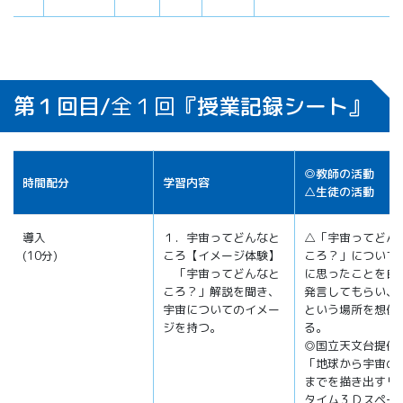
第１回目/
全１回
『授業記録シート』
◎教師の活動
時間配分
学習内容
△生徒の活動
導入
１．宇宙ってどんなと
△「宇宙ってどん
(10分)
ころ【イメージ体験】
ころ？」について
「宇宙ってどんなと
に思ったことを自
ころ？」解説を聞き、
発言してもらい、
宇宙についてのイメー
という場所を想像
ジを持つ。
る。
◎国立天文台提供
「地球から宇宙の
までを描き出すリ
タイム３Ｄスペー