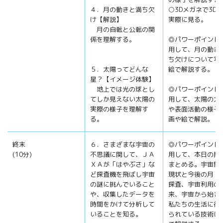
４．月の動きと満ち欠
○3Dメガネで3D
け【解説】
実際に見る。
月の自転と公転の関
係を理解する。
◎パワーポイント
用して、月の動き
ち欠けについて写
５．太陽ってどんな
絵で解説する。
星？【イメージ体験】
地上では光の球とし
◎パワーポイント
てしか見えない太陽の
用して、太陽の大
実際の様子を理解す
や表面活動の様子
る。
画や絵で解説。
終末
６．さまざまな宇宙の
◎パワーポイント
(10分)
不思議に関して、ＪＡ
用して、本日の授
ＸＡが「はやぶさ」な
まとめる。宇宙開
ど探査機を飛ばし宇宙
現状と今後の月・
の謎に挑んでいること
探査、宇宙利用の
や、収集したデータを
来、宇宙から始ま
時間をかけて分析して
私たちの生活に役
いることを知る。
られている技術に