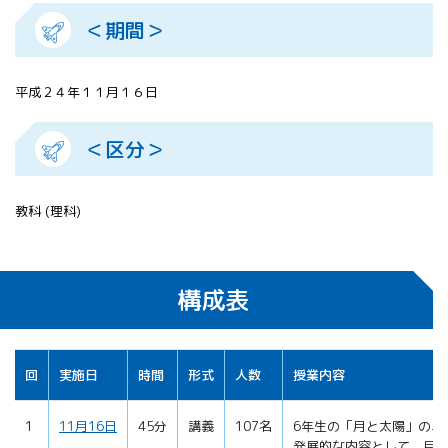
＜期間＞
平成２４年１１月１６日
＜区分＞
教科 (理科)
構成表
回
実施日
時間
形式
人数
授業内容
1
11月16日
45分
講義
107名
6年生の「月と太陽」の単
発展的な内容として、月