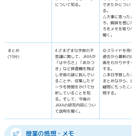
について知る。
できたかについて
る。
△大事に思ったと
ろ、興味を感じた
ろをメモを取りな
聞く。
まとめ
4.さまざまな宇宙の不
◎スライドを用い
(10分)
思議に関して、JAXAが
過去から最新の探
「はやぶさ」「あかつ
画をわかりやすく
き」など探査機を飛ば
する。
し宇宙の謎に挑んでい
△本日学習したこ
ることや、収集したデ
まとめながら、自
ータを時間をかけて分
疑問にもったこと
析していることを知
問する。
る。そして、今後の
JAXAの研究内容につい
て説明を聞く。
授業の感想・メモ