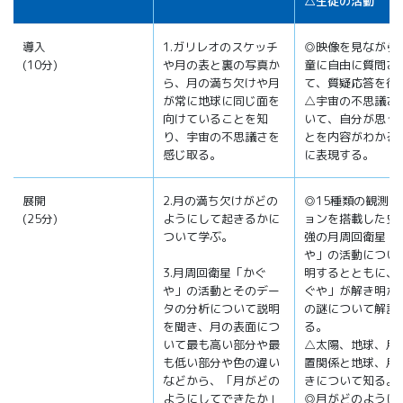
△生徒の活動
導入
1.ガリレオのスケッチ
◎映像を見ながら
(10分)
や月の表と裏の写真か
童に自由に質問さ
ら、月の満ち欠けや月
て、質疑応答を行
が常に地球に同じ面を
△宇宙の不思議さ
向けていることを知
いて、自分が思っ
り、宇宙の不思議さを
とを内容がわかる
感じ取る。
に表現する。
展開
2.月の満ち欠けがどの
◎15種類の観測ミ
(25分)
ようにして起きるかに
ョンを搭載した史
ついて学ぶ。
強の月周回衛星「
や」の活動につい
3.月周回衛星「かぐ
明するとともに、
や」の活動とそのデー
ぐや」が解き明か
タの分析について説明
の謎について解説
を聞き、月の表面につ
る。
いて最も高い部分や最
△太陽、地球、月
も低い部分や色の違い
置関係と地球、月
などから、「月がどの
きについて知る。
ようにしてできたか」
◎月がどのように