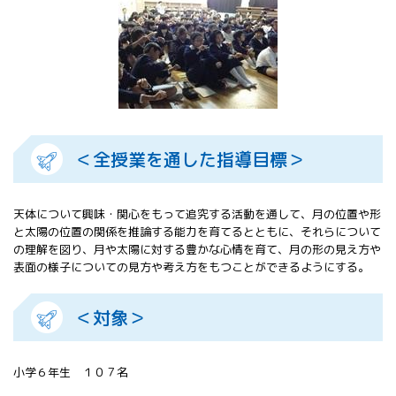
All 分科会
APRSAF宇宙
教育 for All
分科会 年次
会合
APRSAFポス
ターコンテ
スト
＜全授業を通した指導目標＞
APRSAF教員
セミナー
ISEB（国際
天体について興味・関心をもって追究する活動を通して、月の位置や形
宇宙教育会
と太陽の位置の関係を推論する能力を育てるとともに、それらについて
議）
の理解を図り、月や太陽に対する豊かな心情を育て、月の形の見え方や
ISEB学生派
表面の様子についての見方や考え方をもつことができるようにする。
遣プログラ
ム
＜対象＞
小学６年生 １０７名