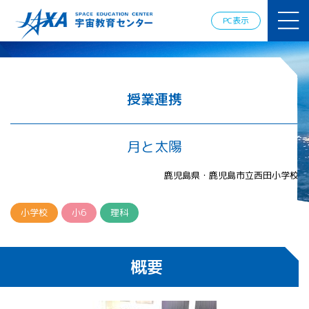
JAXAアカデ
ミー
PC表示
JAXA エア
ロスペース
スクール
宇宙教育
情報の発
授業連携
信
宇宙を活用
した教育実
月と太陽
践例
体験的学
鹿児島県・鹿児島市立西田小学校
習機会の
提供（国
際）
小学校
小6
理科
APRSAF（ア
ジア太平洋
概要
地域宇宙機
関会議）宇
宙教育 for