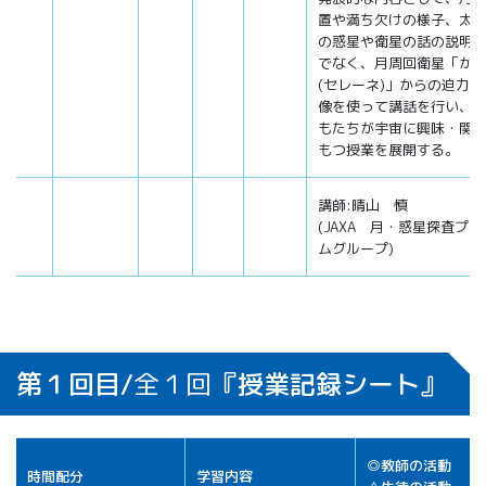
置や満ち欠けの様子、太
の惑星や衛星の話の説明
でなく、月周回衛星「か
(セレーネ)」からの迫力
像を使って講話を行い、
もたちが宇宙に興味・関
もつ授業を展開する。
講師:晴山 慎
(JAXA 月・惑星探査プ
ムグループ)
第１回目/
全１回
『授業記録シート』
◎教師の活動
時間配分
学習内容