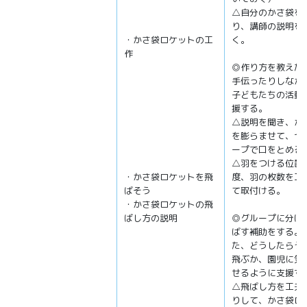
△自分のかさ袋を
り、講師の説明を
・かさ袋ロケットの工
く。
作
◎作り方を教えた
手伝ったりしなが
子どもたちの活動
援する。
△説明を聞き、か
を膨らませて、セ
ープで口をとめる
△羽をつける位置
・かさ袋ロケットを飛
度、羽の枚数を工
ばそう
て取付ける。
・かさ袋ロケットの飛
ばし方の説明
◎グループに分け
ばす補助をする。
た、どうしたらう
飛ぶか、園児に気
せるように支援す
△飛ばし方を工夫
りして、かさ袋ロ