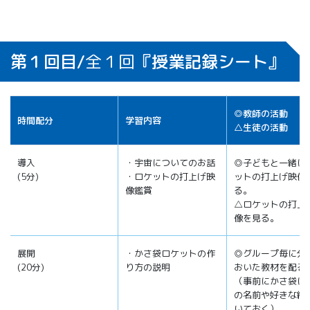
第１回目/
全１回
『授業記録シート』
◎教師の活動
時間配分
学習内容
△生徒の活動
導入
・宇宙についてのお話
◎子どもと一緒に
(5分)
・ロケットの打上げ映
ットの打上げ映像
像鑑賞
る。
△ロケットの打上
像を見る。
展開
・かさ袋ロケットの作
◎グループ毎に分
(20分)
り方の説明
おいた教材を配る
（事前にかさ袋に
の名前や好きな絵
いておく）