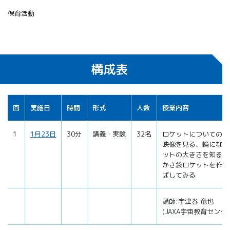
保育活動
構成表
回
実施日
時間
形式
人数
授業内容
1
1月23日
30分
講義・実験
32名
ロケットについてのお
映像を見る、輪になっ
ットの大きさを知る)
かさ袋ロケットを作成
ばしてみる
講師:宇津巻 竜也
(JAXA宇宙教育センタ