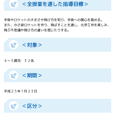
＜全授業を通した指導目標＞
All 分科会
APRSAF宇宙
教育 for All
宇宙やロケットの大きさや飛び方を知り、宇宙への関心を高める。
分科会 年次
また、かさ袋ロケットを作り、飛ばすことを通し、化学工作を楽しみ、
会合
飛ぶ不思議や飛び方の違いを感じたりする。
APRSAFポス
ターコンテ
スト
＜対象＞
APRSAF教員
セミナー
ISEB（国際
４～５歳児 ３２名
宇宙教育会
議）
＜期間＞
ISEB学生派
遣プログラ
ム
平成２５年１月２３日
＜区分＞