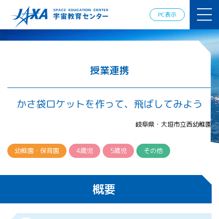
JAXAアカデ
ミー
PC表示
JAXA エア
ロスペース
スクール
宇宙教育
情報の発
授業連携
信
宇宙を活用
した教育実
かさ袋ロケットを作って、飛ばしてみよう
践例
体験的学
岐阜県・大垣市立西幼稚園
習機会の
提供（国
際）
幼稚園・保育園
4歳児
5歳児
その他
APRSAF（ア
ジア太平洋
概要
地域宇宙機
関会議）宇
宙教育 for