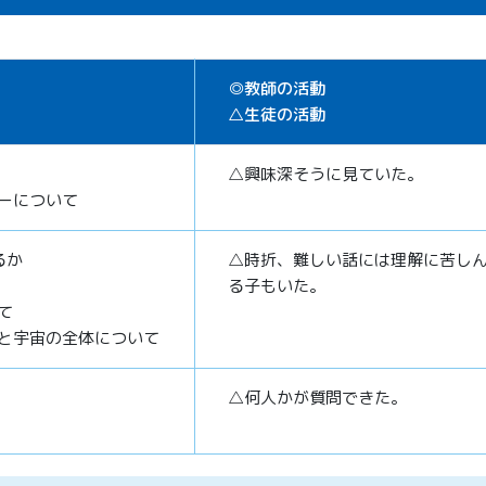
◎教師の活動
△生徒の活動
△興味深そうに見ていた。
ーについて
るか
△時折、難しい話には理解に苦し
る子もいた。
て
と宇宙の全体について
△何人かが質問できた。