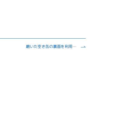
磨いた空き缶の裏面を利用して、光の反射でマッチに火をつける