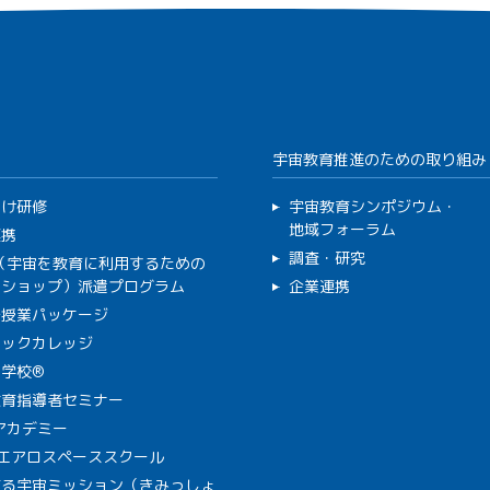
宇宙教育推進のための取り組み
向け研修
宇宙教育シンポジウム・
地域フォーラム
連携
調査・研究
C（宇宙を教育に利用するための
クショップ）派遣プログラム
企業連携
で授業パッケージ
ミックカレッジ
学校®
教育指導者セミナー
Aアカデミー
A エアロスペーススクール
作る宇宙ミッション（きみっしょ