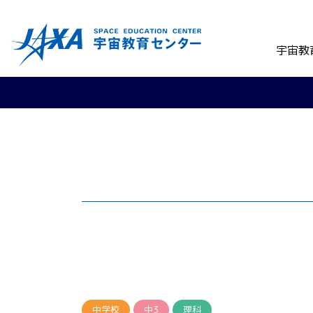
宇宙教
中学校
中3
理科