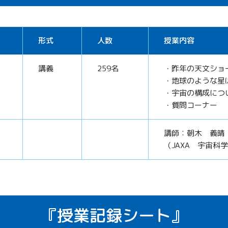
形式
人数
授業内容
講義
259名
・昨年の天文ショ
・地球のような星
・宇宙の構成につ
・質問コーナー
講師：朝木 義晴
（JAXA 宇宙科
『授業記録シート』