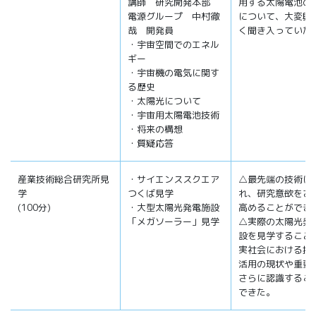
講師 研究開発本部
用する太陽電池の
電源グループ 中村徹
について、大変興
哉 開発員
く聞き入っていた
・宇宙空間でのエネル
ギー
・宇宙機の電気に関す
る歴史
・太陽光について
・宇宙用太陽電池技術
・将来の構想
・質疑応答
産業技術総合研究所見
・サイエンススクエア
△最先端の技術に
学
つくば見学
れ、研究意欲をさ
(100分)
・大型太陽光発電施設
高めることができ
「メガソーラー」見学
△実際の太陽光発
設を見学すること
実社会における技
活用の現状や重要
さらに認識するこ
できた。