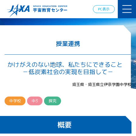
JAXAアカデ
ミー
PC表示
JAXA エア
ロスペース
スクール
宇宙教育
情報の発
授業連携
信
宇宙を活用
した教育実
かけがえのない地球、私たちにできること
践例
－低炭素社会の実現を目指して－
体験的学
習機会の
埼玉県・埼玉県立伊奈学園中学校
提供（国
際）
中学校
中3
探究
APRSAF（ア
ジア太平洋
地域宇宙機
概要
関会議）宇
宙教育 for