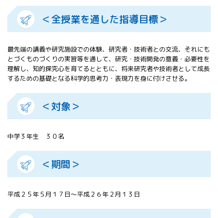
All 分科会
＜全授業を通した指導目標＞
APRSAF宇宙
教育 for All
分科会 年次
最先端の講義や研究施設での体験、研究者・技術者との交流、それにも
会合
とづくものづくりの実習等を通して、研究・技術開発の意義・必要性を
APRSAFポス
理解し、知的探究心を育てるとともに、将来研究者や技術者として成長
ターコンテ
するための基礎となる科学的思考力・表現力を身に付けさせる。
スト
APRSAF教員
セミナー
＜対象＞
ISEB（国際
宇宙教育会
議）
中学３年生 ３０名
ISEB学生派
遣プログラ
＜期間＞
ム
平成２５年５月１７日～平成２６年２月１３日