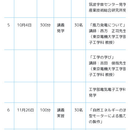
筑波宇宙センター見学
産業技術総合研究所見
5
10月4日
300分
講義
30名
「風力発電について」
見学
講師：西方 正司先生
（東京電機大学工学部
子工学科 教授）
「工学の学び」
講師：吉田 俊哉先生
（東京電機大学工学部
子工学科 教授）
工学部電気電子工学科
見学
6
11月26日
100分
講義
30名
「自然エネルギーの活
実習
型モーターによる風力
の製作」