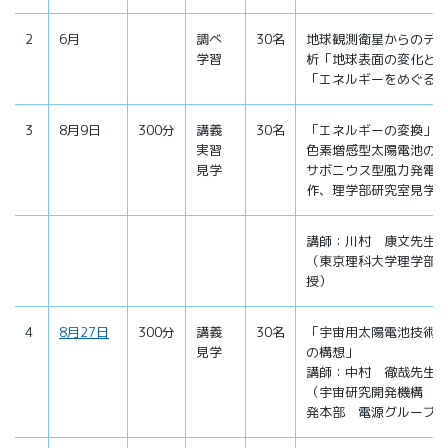
2
6月
調べ
30名
地球観測衛星からのデ
学習
析「地球表面の変化と
「エネルギーをめぐる
3
8月9日
300分
講義
30名
「エネルギーの変換」
実習
色素増感型太陽電池の
見学
サボニウス型風力発電
作、理学部研究室見学
講師：川村 康文先生
（東京理科大学理学部
授）
4
8月27日
300分
講義
30名
「宇宙用太陽電池技術
見学
の構想」
講師：中村 徹哉先生
（宇宙研究開発機構 
発本部 電源グループ