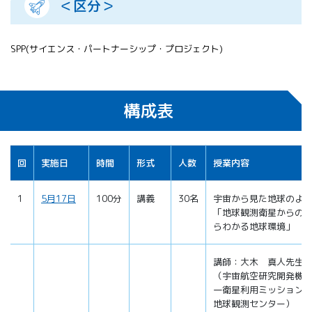
＜区分＞
SPP(サイエンス・パートナーシップ・プロジェクト)
構成表
回
実施日
時間
形式
人数
授業内容
1
5月17日
100分
講義
30名
宇宙から見た地球のよ
「地球観測衛星からの
らわかる地球環境」
講師：大木 真人先生
（宇宙航空研究開発機
一衛星利用ミッション
地球観測センター）