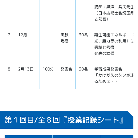
講師：黒澤 兵夫先生
（日本技術士会埼玉県
支部長）
7
12月
実験
30名
再生可能エネルギー（
考察
光、風力等の利用）に
実験と考察
発表の準備
8
2月13日
100分
発表会
30名
学習成果発表会
「かけがえのない地球
るために・・」
第１回目/
全８回
『授業記録シート』