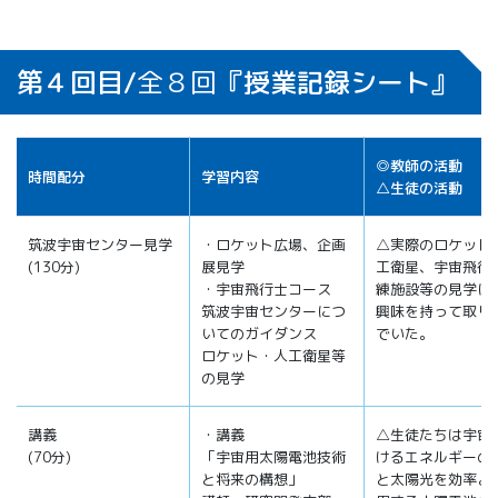
第４回目/
全８回
『授業記録シート』
◎教師の活動
時間配分
学習内容
△生徒の活動
筑波宇宙センター見学
・ロケット広場、企画
△実際のロケット
(130分)
展見学
工衛星、宇宙飛行
・宇宙飛行士コース
練施設等の見学に
筑波宇宙センターにつ
興味を持って取り
いてのガイダンス
でいた。
ロケット・人工衛星等
の見学
講義
・講義
△生徒たちは宇宙
(70分)
「宇宙用太陽電池技術
けるエネルギーの
と将来の構想」
と太陽光を効率よ