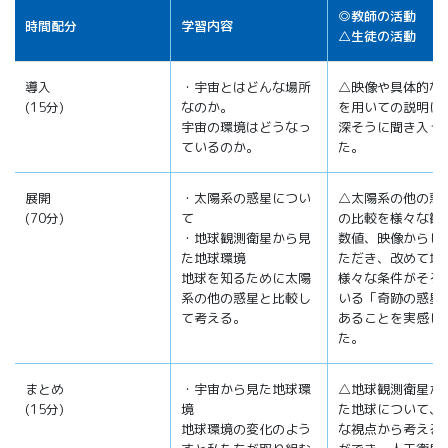
◎教師の活動
時間配分
学習内容
△生徒の活動
導入
・宇宙とはどんな場所
△映像や具体的な
(15分)
なのか。
を用いての説明に
宇宙の環境はどうなっ
深そうに聞き入っ
ているのか。
た。
展開
・太陽系の惑星につい
△太陽系の他の惑
(70分)
て
の比較を様々な観
・地球観測衛星から見
数値、映像からし
た地球環境
ただき、改めて地
地球を知るために太陽
様々な条件がそろ
系の他の惑星と比較し
いる「奇跡の惑星
て考える。
あることを実感し
た。
まとめ
・宇宙から見た地球環
△地球観測衛星か
(15分)
境
た地球について、
地球環境の変化のよう
な視点から考える