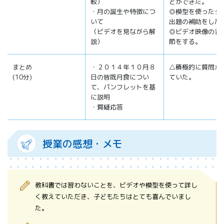
較）
とができた。
・月の誕生や特徴につ
◎模型を使ったク
いて
出題の補助をした
（ビデオを見ながら解
◎ビデオ映像の音
説）
節をする。
まとめ
・２０１４年１０月８
△積極的に質問が
(10分)
日の皆既月食につい
ていた。
て、パンフレットを基
に説明
・質疑応答
授業の感想・メモ
教科書では習わないことを、ビデオや模型を使って詳し
く教えていただき、子どもたちはとても喜んでいまし
た。