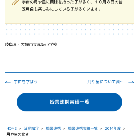
宇宙の月や星に興味を持った子が多く、１０月８日の皆
既月食も楽しみにしている子が多くいます。
岐阜県・大垣市立赤坂小学校
宇宙を学ぼう
月や星について興味をもち、観察ができるようにする。
授業連携実績一覧
HOME
>
活動紹介
>
授業連携
>
授業連携実績一覧
>
2014年度
>
月や星の動き