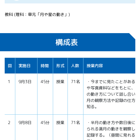
教科 (理科：単元「月や星の動き」)
構成表
回
実施日
時間
形式
人数
授業内容
1
9月3日
45分
授業
71名
・今までに見たことがある月
や写真資料などをもとに、月
の動き方について話し合い、
月の観察方法や記録の仕方を
知る。
2
9月8日
45分
授業
71名
・半月の動き方や数日後に見
られる満月の動きを観察して
記録する。（昼間に見れる