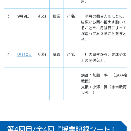
月）
3
9月9日
45分
授業
71名
・半月の動き方をもとに、月
は東から西へ絶えず動いてい
ることや、月は日によって形
が違ってみえることをまとめ
る。
4
9月10日
90分
講義
71名
・月の誕生から、地球や太陽
との関係など。
講師：加藤 學 （JAXA名
教授）
支援：小澤 翼（宇宙教育セ
ンター）
第4回目/
全4回
『授業記録シート』