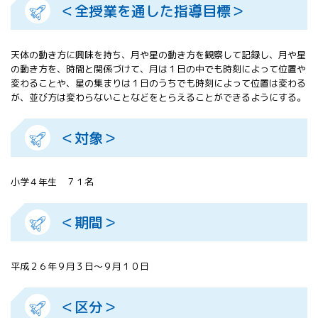
＜全授業を通した指導目標＞
All 分科会
APRSAF宇宙
教育 for All
天体の動き方に興味を持ち、月や星の動き方を観察して記録し、月や星
分科会 年次
の動き方を、時間と関係づけて、月は１日の中でも時刻によって位置や
会合
変わることや、星の集まりは１日のうちでも時刻によって位置は変わる
APRSAFポス
が、並び方は変わらないことなどをとらえることができるようにする。
ターコンテ
スト
＜対象＞
APRSAF教員
セミナー
ISEB（国際
宇宙教育会
小学４年生 ７１名
議）
ISEB学生派
＜期間＞
遣プログラ
ム
平成２６年９月３日～９月１０日
＜区分＞