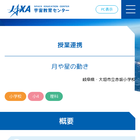
JAXAアカデ
ミー
PC表示
JAXA エア
ロスペース
スクール
宇宙教育
情報の発
授業連携
信
宇宙を活用
した教育実
月や星の動き
践例
体験的学
岐阜県・大垣市立赤坂小学校
習機会の
提供（国
際）
小学校
小4
理科
APRSAF（ア
ジア太平洋
概要
地域宇宙機
関会議）宇
宙教育 for