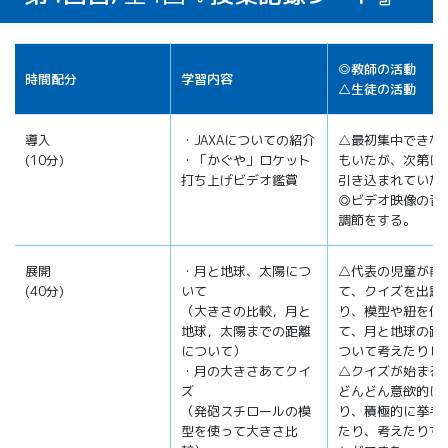
◎教師の活動
時間配分
学習内容
△生徒の活動
導入
・JAXAについての紹介
△最初集中できな
(10分)
・「かぐや」ロケット
もいたが、次第に
打ち上げビデオ鑑賞
引き込まれていた
◎ビデオ映像の音
調節をする。
展開
・月と地球、太陽につ
△代表の児童が前
(40分)
いて
て、クイズを出題
（大きさの比較，月と
り、模型や紐を使
地球，太陽までの距離
て、月と地球の距
について）
ついて考えたりし
・月の大きさあてクイ
△クイズが始まる
ズ
どんどん意欲的に
（発砲スチロールの模
り、積極的に挙手
型を使って大きさ比
たり、考えたりす