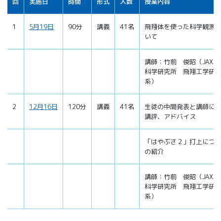
回
実施日
時間
形式
人数
授業内容
1
5月19日
90分
講義
41名
飛翔体を使った科学観測
いて
講師：竹前 俊昭（JAXA 
科学研究所 飛翔工学研
系）
2
12月16日
120分
講義
41名
生徒の中間発表と講師に
講評、アドバイス
「はやぶさ２」打上につ
の紹介
講師：竹前 俊昭（JAXA 
科学研究所 飛翔工学研
系）