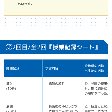
もいます。
第2回目/
全2回
『授業記録シート』
◎教師の活動
時間配分
学習内容
△生徒の活動
導入
・講師の紹介
◎ 今回の授業の
(10分)
と、取り組みにつ
の説明を行った。
展開
・長崎市のPM2.5につ
△ 各班ごとに分
(70分)
いて観測データ分析の
果についてのプレ