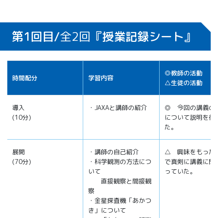
第1回目/
全2回
『授業記録シート』
◎教師の活動
時間配分
学習内容
△生徒の活動
導入
・JAXAと講師の紹介
◎ 今回の講義の
(10分)
について説明を行
た。
展開
・講師の自己紹介
△ 興味をもった
(70分)
・科学観測の方法につ
で真剣に講義に聞
いて
っていた。
直接観察と間接観
察
・金星探査機「あかつ
き」について