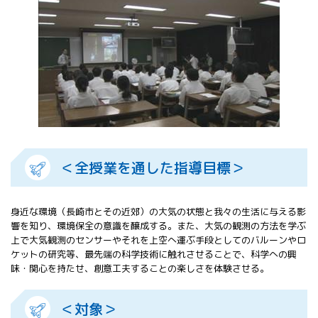
All 分科会
APRSAF宇宙
教育 for All
分科会 年次
会合
APRSAFポス
ターコンテ
スト
APRSAF教員
セミナー
＜全授業を通した指導目標＞
ISEB（国際
宇宙教育会
議）
身近な環境（長崎市とその近郊）の大気の状態と我々の生活に与える影
ISEB学生派
響を知り、環境保全の意識を醸成する。また、大気の観測の方法を学ぶ
遣プログラ
上で大気観測のセンサーやそれを上空へ運ぶ手段としてのバルーンやロ
ム
ケットの研究等、最先端の科学技術に触れさせることで、科学への興
味・関心を持たせ、創意工夫することの楽しさを体験させる。
＜対象＞