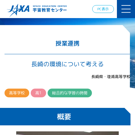
JAXAアカデ
ミー
PC表示
JAXA エア
ロスペース
スクール
宇宙教育
情報の発
授業連携
信
宇宙を活用
した教育実
長崎の環境について考える
践例
体験的学
長崎県・瓊浦高等学校
習機会の
提供（国
際）
高等学校
高1
総合的な学習の時間
APRSAF（ア
ジア太平洋
概要
地域宇宙機
関会議）宇
宙教育 for