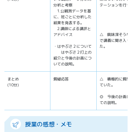
分析と考察
テーションを行っ
1.公観測データを基
に、班ごとに分析した
結果を発表する。
2.講師による講評と
アドバイス
△ 興味深そうな
で講義に聞き入っ
・はやぶさ２について
た。
はやぶさ２打上の
紹介と今後の計画につ
いての説明。
まとめ
質疑応答
△ 積極的に質問
(10分)
ていた。
◎ 今後の計画に
ての説明。
授業の感想・メモ