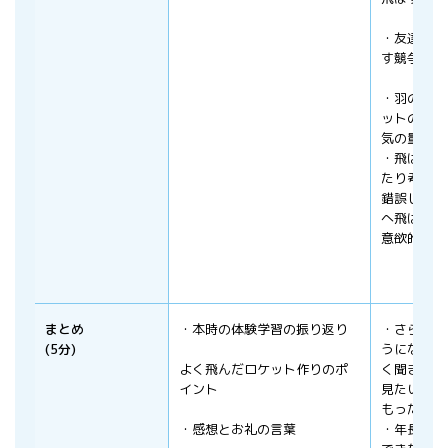
・友達と遠
す競争をす
・羽の付け
ットの膨ら
気の量）に
・飛ばし方
たり考えた
錯誤しなが
へ飛ばそう
意欲的に挑
まとめ
・本時の体験学習の振り返り
・さらによ
(5分)
うになる話
よく飛んだロケット作りのポ
く聞き、ま
イント
見たいとい
もった。
・感想とお礼の言葉
・年長児と