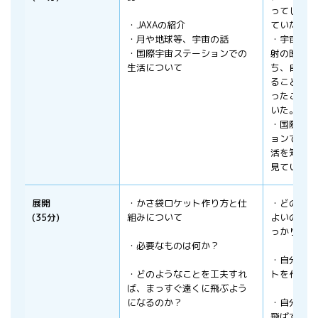
ってしっか
・JAXAの紹介
ていた。
・月や地球等、宇宙の話
・宇宙やロ
・国際宇宙ステーションでの
射の映像に
生活について
ち、自分の
ることや不
ったこと等
いた。
・国際宇宙
ョンでの無
活を知り、
見ていた。
展開
・かさ袋ロケット作り方と仕
・どのよう
(35分)
組みについて
よいのか、
っかり聞い
・必要なものは何か？
・自分たち
・どのようなことを工夫すれ
トを作る
ば、まっすぐ遠くに飛ぶよう
になるのか？
・自分のロ
飛ばす。