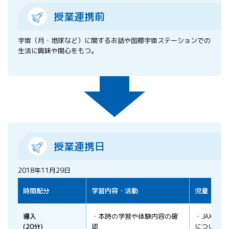
授業連携前
宇宙（月・地球など）に関するお話や国際宇宙ステーションでの
生活に興味や関心をもつ。
授業連携日
2018年11月29日
時間配分
学習内容・活動
児童・生徒
導入
・本時の学習や体験内容の確
・JAXAで
(20分)
認
について、