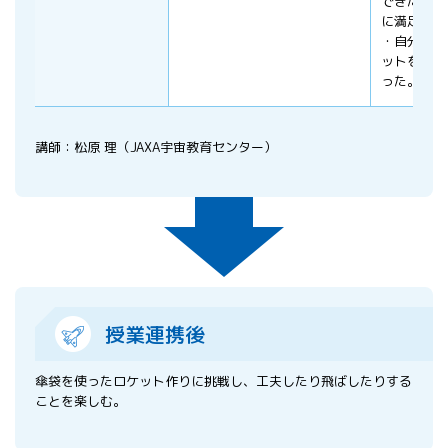
できたロケ
に満足して
・自分の作
ットを大事
った。
講師：松原 理（JAXA宇宙教育センター）
授業連携後
傘袋を使ったロケット作りに挑戦し、工夫したり飛ばしたりする
ことを楽しむ。