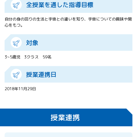
全授業を通した指導目標
All 分科会
APRSAF宇宙
教育 for All
自分の身の回りの生活と宇宙との違いを知り、宇宙についての興味や関
分科会 年次
心をもつ。
会合
APRSAFポス
対象
ターコンテ
スト
3~5歳児 3クラス 59名
APRSAF教員
セミナー
ISEB（国際
授業連携日
宇宙教育会
議）
2018年11月29日
ISEB学生派
遣プログラ
ム
授業連携