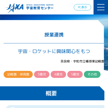
JAXAアカデ
ミー
PC表示
JAXA エア
ロスペース
スクール
宇宙教育
情報の発
授業連携
信
宇宙を活用
した教育実
宇宙・ロケットに興味関心をもつ
践例
体験的学
奈良県・宇陀市立榛原東幼稚園
習機会の
提供（国
際）
幼稚園・保育園
3歳児
4歳児
5歳児
その他
APRSAF（ア
ジア太平洋
概要
地域宇宙機
関会議）宇
宙教育 for