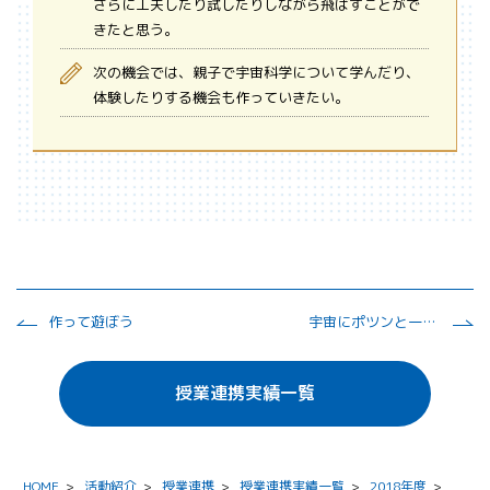
さらに工夫したり試したりしながら飛ばすことがで
きたと思う。
次の機会では、親子で宇宙科学について学んだり、
体験したりする機会も作っていきたい。
作って遊ぼう
宇宙にポツンと一軒家～宇宙ステーションでの生活
授業連携実績一覧
HOME
>
活動紹介
>
授業連携
>
授業連携実績一覧
>
2018年度
>