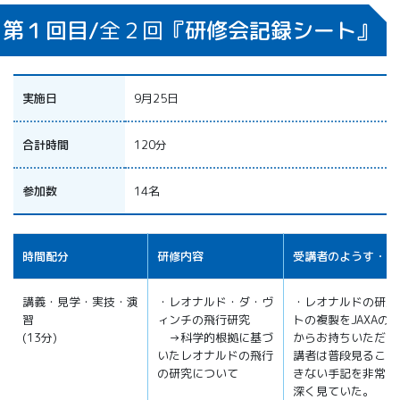
第１回目/
全２回
『研修会記録シート』
実施日
9月25日
合計時間
120分
参加数
14名
時間配分
研修内容
受講者のようす・感
講義・見学・実技・演
・レオナルド・ダ・ヴ
・レオナルドの研究
習
ィンチの飛行研究
トの複製をJAXAの
(13分)
→科学的根拠に基づ
からお持ちいただき
いたレオナルドの飛行
講者は普段見ること
の研究について
きない手記を非常に
深く見ていた。