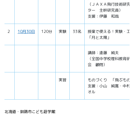
（ＪＡＸＡ飛行技術研究
ター 主幹研究員）
支援：伊藤 和哉
2
10月30日
120分
実験
33名
授業で使える！実験・工
「月と太陽」
講師：遠藤 純夫
（全国中学校理科教育研
会 顧問）
実習
ものづくり 「飛ぶもの
支援：小山 純寛・中村
オル
北海道・釧路市こども遊学館