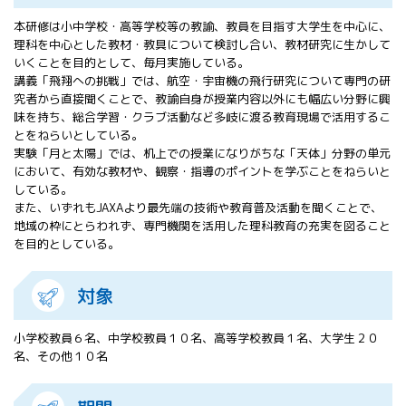
All 分科会
本研修は小中学校・高等学校等の教諭、教員を目指す大学生を中心に、
APRSAF宇宙
理科を中心とした教材・教具について検討し合い、教材研究に生かして
教育 for All
いくことを目的として、毎月実施している。
分科会 年次
講義「飛翔への挑戦」では、航空・宇宙機の飛行研究について専門の研
会合
究者から直接聞くことで、教諭自身が授業内容以外にも幅広い分野に興
APRSAFポス
味を持ち、総合学習・クラブ活動など多岐に渡る教育現場で活用するこ
ターコンテ
とをねらいとしている。
スト
実験「月と太陽」では、机上での授業になりがちな「天体」分野の単元
において、有効な教材や、観察・指導のポイントを学ぶことをねらいと
APRSAF教員
している。
セミナー
また、いずれもJAXAより最先端の技術や教育普及活動を聞くことで、
ISEB（国際
地域の枠にとらわれず、専門機関を活用した理科教育の充実を図ること
宇宙教育会
を目的としている。
議）
ISEB学生派
対象
遣プログラ
ム
小学校教員６名、中学校教員１０名、高等学校教員１名、大学生２０
名、その他１０名