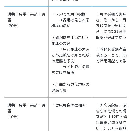
講義・見学・実技・演
・世界での月の模様
・月の模様で興味を
習
→各地で見られる
き、そこから「月は
(20分)
模様の違い
同じ面を地球に向け
る」につなげる授業
・発泡球を用いた月・
提案が好評であった
地球の実習
→月と地球の大き
・教材を受講者自ら
さが比較紐で月と地球
験することで、即授
の距離を予測
で活用可能である。
ライトで月の満
ち欠けを確認
・月面から見た地球の
連続写真
講義・見学・実技・演
・皆既月食の仕組み
・天文現象は、原理
習
ならず地域での情報
(10分)
回だと「12月の皆
は道東地域が条件が
い」）などを取り入