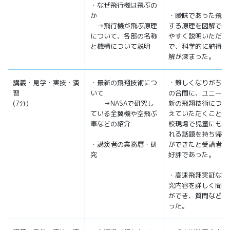
・なぜ飛行機は飛ぶの
か
・曖昧であった飛翔
→飛行機が飛ぶ原理
する原理を図解でわ
について、各部の名称
やすく説明いただけ
と機構について説明
で、科学的に納得で
解が深まった。
講義・見学・実技・演
・最新の飛翔技術につ
・難しくなりがちな
習
いて
の合間に、ユニーク
(7分)
→NASAで研究し
新の飛翔技術につい
ている全翼機や空飛ぶ
えていただくことで
車などの紹介
校現場で児童にも教
れる話題を持ち帰る
・講演者の業務暦・研
ができたと受講者か
究
好評であった。
・高速飛翔実証など
究内容を詳しく聞く
ができ、質問なども
った。