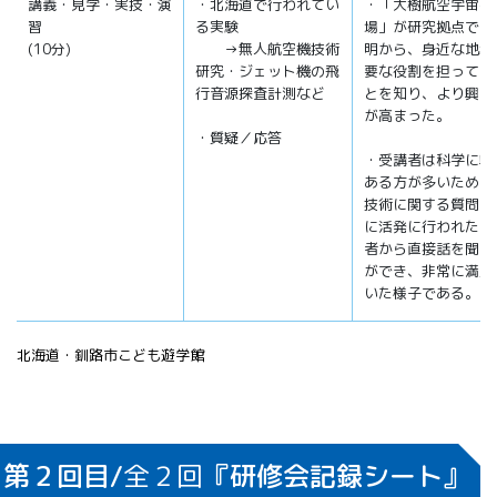
講義・見学・実技・演
・北海道で行われてい
・「大樹航空宇宙実
習
る実験
場」が研究拠点であ
(10分)
→無人航空機技術
明から、身近な地域
研究・ジェット機の飛
要な役割を担ってい
行音源探査計測など
とを知り、より興味
が高まった。
・質疑／応答
・受講者は科学に興
ある方が多いため、
技術に関する質問が
に活発に行われた。
者から直接話を聞く
ができ、非常に満足
いた様子である。
北海道・釧路市こども遊学館
第２回目/
全２回
『研修会記録シート』