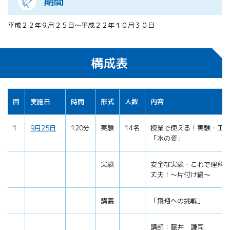
期間
平成２２年９月２５日～平成２２年１０月３０日
構成表
回
実施日
時間
形式
人数
内容
1
9月25日
120分
実験
14名
授業で使える！実験・工
「水の姿」
実験
安全な実験・これで理科
丈夫！～片付け編～
講義
「飛翔への挑戦」
講師：藤井 謙司