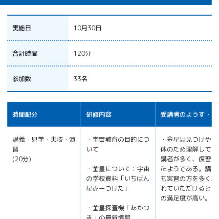
実施日
10月30日
合計時間
120分
参加数
33名
時間配分
研修内容
受講者のようす・感
講義・見学・実技・演
・宇宙教育の目的につ
・金星は見つけやす
習
いて
体のため理解してい
(20分)
講者が多く、復習に
・金星について：宇宙
たようである。講義
の学校資料「いちばん
も実習の方を多く取
星みーつけた」
れていただけると受
の満足度が高い。
・金星探査機「あかつ
き」の最新情報