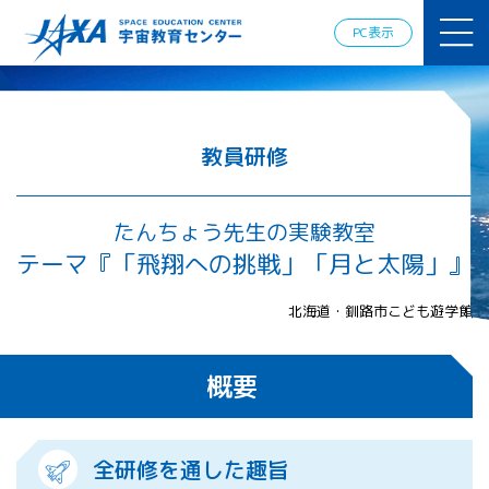
JAXAアカデ
ミー
PC表示
JAXA エア
ロスペース
スクール
宇宙教育
情報の発
教員研修
信
宇宙を活用
した教育実
たんちょう先生の実験教室
践例
テーマ『「飛翔への挑戦」「月と太陽」』
体験的学
習機会の
北海道・釧路市こども遊学館
提供（国
際）
概要
APRSAF（ア
ジア太平洋
地域宇宙機
関会議）宇
全研修を通した趣旨
宙教育 for