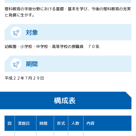
All 分科会
理科教育の宇宙分野における基礎・基本を学び、今後の理科教育の充実
APRSAF宇宙
と発展に生かす。
教育 for All
分科会 年次
対象
会合
APRSAFポス
ターコンテ
幼稚園・小学校・中学校・高等学校の教職員 ７０名
スト
APRSAF教員
期間
セミナー
ISEB（国際
宇宙教育会
平成２２年７月２９日
議）
ISEB学生派
遣プログラ
構成表
ム
回
実施日
時間
形式
人数
内容