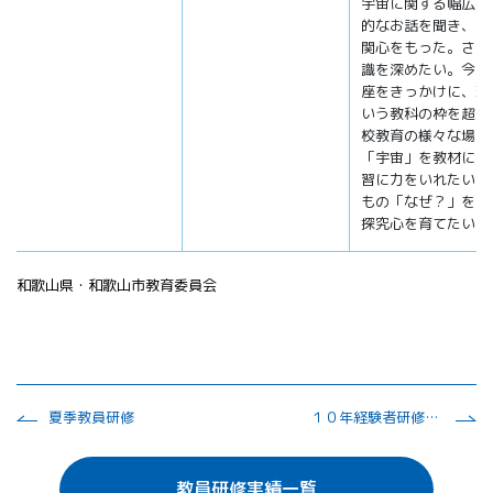
宇宙に関する幅広い
的なお話を聞き、宇
関心をもった。さら
識を深めたい。今回
座をきっかけに、理
いう教科の枠を超え
校教育の様々な場面
「宇宙」を教材にし
習に力をいれたい。
もの「なぜ？」を大
探究心を育てたい。
和歌山県・和歌山市教育委員会
夏季教員研修
１０年経験者研修講座 （小・中数研理科部会）
教員研修実績一覧