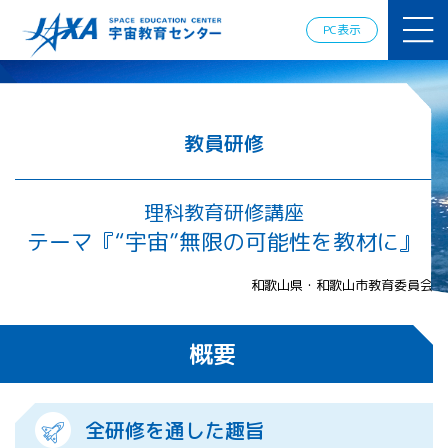
JAXAアカデ
ミー
PC表示
JAXA エア
ロスペース
スクール
宇宙教育
情報の発
教員研修
信
宇宙を活用
した教育実
理科教育研修講座
践例
テーマ『“宇宙”無限の可能性を教材に』
体験的学
習機会の
和歌山県・和歌山市教育委員会
提供（国
際）
概要
APRSAF（ア
ジア太平洋
地域宇宙機
関会議）宇
全研修を通した趣旨
宙教育 for