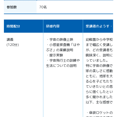
参加数
70名
時間配分
研修内容
受講者のようす・感
講義
・宇宙の映像上映
幼稚園から中学校の
(120分)
・小惑星探査機「はや
まで幅広く受講しま
ぶさ」の業績説明
が、どの受講者も非
・提示実験
興味深く、説明に聞
・宇宙飛行士の訓練や
っていました。
生活についての説明
特に宇宙の映像では
球の美しさに感動す
ともに、地球を大切
る心を子どもたちに
ていきたいとの思い
らに強くしたという
多く聞かれました。
以下、主な感想です
・傘袋ロケットの実