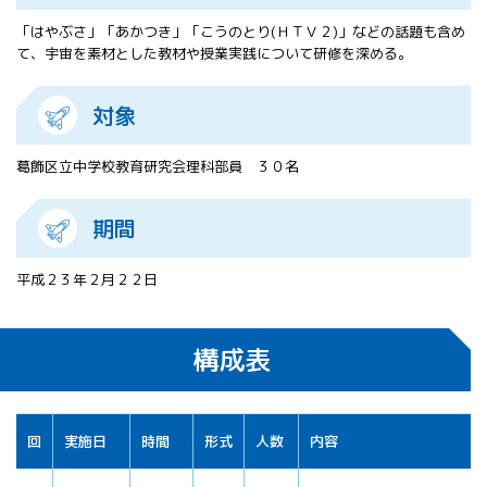
All 分科会
「はやぶさ」「あかつき」「こうのとり(ＨＴＶ２)」などの話題も含め
APRSAF宇宙
て、宇宙を素材とした教材や授業実践について研修を深める。
教育 for All
分科会 年次
対象
会合
APRSAFポス
ターコンテ
葛飾区立中学校教育研究会理科部員 ３０名
スト
APRSAF教員
期間
セミナー
ISEB（国際
宇宙教育会
平成２３年２月２２日
議）
ISEB学生派
遣プログラ
構成表
ム
回
実施日
時間
形式
人数
内容