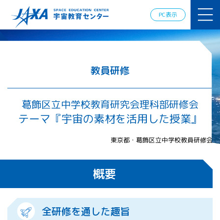
JAXAアカデ
ミー
PC表示
JAXA エア
ロスペース
スクール
宇宙教育
情報の発
教員研修
信
宇宙を活用
した教育実
葛飾区立中学校教育研究会理科部研修会
践例
テーマ『宇宙の素材を活用した授業』
体験的学
習機会の
東京都・葛飾区立中学校教員研修会
提供（国
際）
概要
APRSAF（ア
ジア太平洋
地域宇宙機
関会議）宇
全研修を通した趣旨
宙教育 for