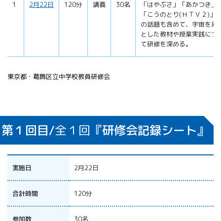
1
2月22日
120分
講義
30名
「はやぶさ」「あかつき」
「こうのとり(ＨＴＶ２)」
の話題も含めて、宇宙を素
とした教材や授業実践につ
て研修を深める。
東京都・葛飾区立中学校教員研修会
第１回目/
全１回
『研修会記録シート』
実施日
2月22日
合計時間
120分
参加数
30名