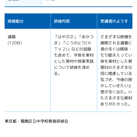
時間配分
研修内容
受講者のようす・感
講義
「はやぶさ」「あかつ
さまざまな映像をも
(120分)
き」「こうのとり(Ｈ
展開される講義に、
ＴＶ２)」などの話題
者の多くは興味・関
も含めて、宇宙を素材
もち聴き入っていた
とした教材や授業実践
宙を素材とした教材
について研修を深め
理科のさまざまな学
る。
容に関連しているこ
気づき、今後の授業
かしていきたいとい
想が多く出た。いた
たさまざまな資料も
ありがたかった。
東京都・葛飾区立中学校教員研修会