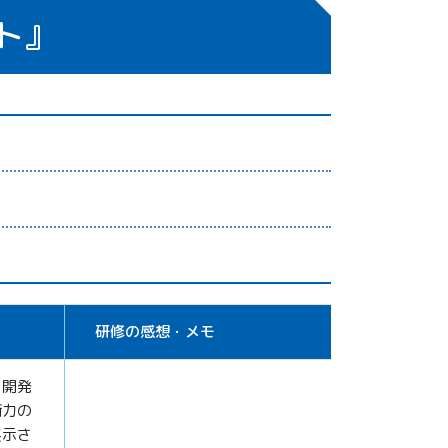
ト』
研修の感想・メモ
を開発
術力の
展示さ