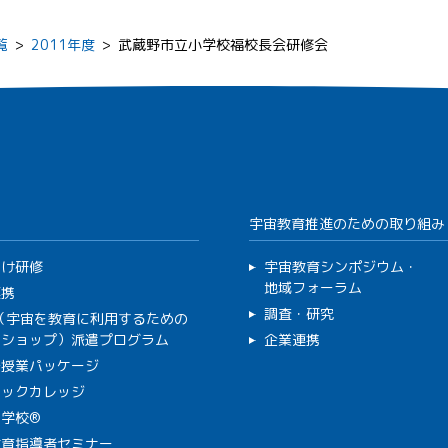
覧
>
2011年度
>
武蔵野市立小学校福校長会研修会
宇宙教育推進のための取り組み
向け研修
宇宙教育シンポジウム・
地域フォーラム
連携
調査・研究
C（宇宙を教育に利用するための
クショップ）派遣プログラム
企業連携
で授業パッケージ
ミックカレッジ
学校®
教育指導者セミナー