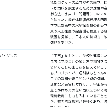
れたロケットの原寸模型の前で、
トが地球を脱出するための速度や
御方法、宇宙ゴミ問題等について
を伺った。飛翔体環境試験棟の内
学では計画中の水星探査機の組み
業や人工衛星や探査機を検査する
装置を見学し、日本人の技術力に
感銘を受けた。
ガイダンス
「宇宙」をもとに、学校と連携し
たちに学ぶことの楽しさや知識を
でいくことの楽しさを伝えていこ
るプログラムが、理科はもちろん
全ての教科や総合的な学習の時間
活動など充実しており、、宇宙か
点でかけがえのない地球について
環境教育にも力を入れていること
た。魅力的な教材が数多くあり、