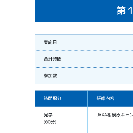
第
実施日
合計時間
参加数
時間配分
研修内容
見学
JAXA相模原キャ
(60分)