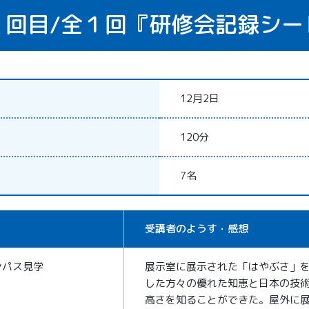
１回目/
全１回
『研修会記録シー
12月2日
120分
7名
受講者のようす・感想
ンパス見学
展示室に展示された「はやぶさ」
した方々の優れた知恵と日本の技
高さを知ることができた。屋外に