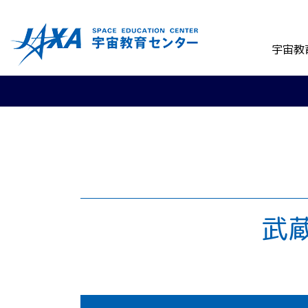
宇宙教
武