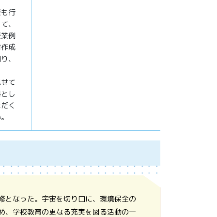
援も行
じて、
授業例
材作成
知り、
見せて
料とし
ただく
い。
修となった。宇宙を切り口に、環境保全の
め、学校教育の更なる充実を図る活動の一