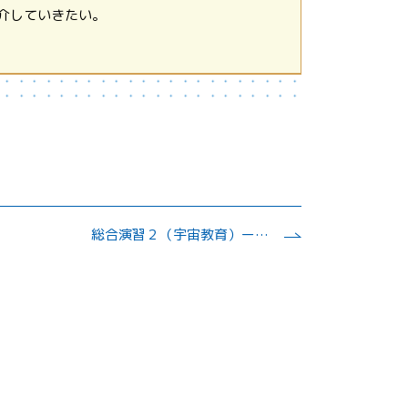
介していきたい。
総合演習２（宇宙教育）ー教員養成課程での宇宙教育