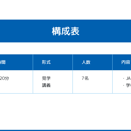
構成表
時間
形式
人数
内容
20分
見学
7名
・J
講義
・学