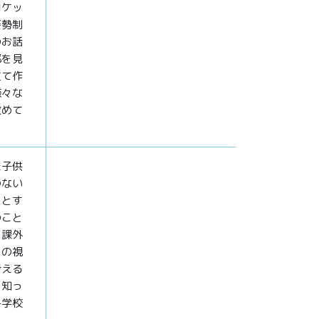
ロケッ
姿勢制
のお話
部を見
立て作
様々な
改めて
た子供
つない
うとす
のこと
、課外
らの視
考える
を知っ
各学校