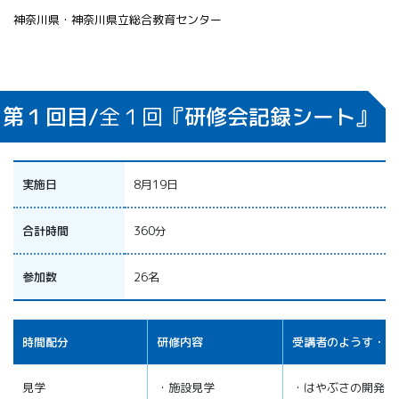
神奈川県・神奈川県立総合教育センター
第１回目/
全１回
『研修会記録シート』
実施日
8月19日
合計時間
360分
参加数
26名
時間配分
研修内容
受講者のようす・感
見学
・施設見学
・はやぶさの開発に