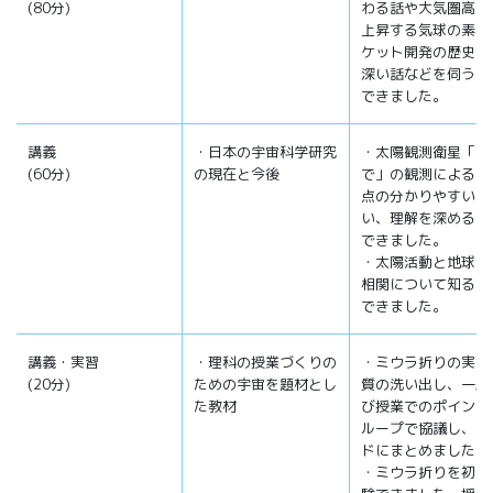
(80分)
わる話や大気圏高層
上昇する気球の素材
ケット開発の歴史の
深い話などを伺うこ
できました。
講義
・日本の宇宙科学研究
・太陽観測衛星「ひ
(60分)
の現在と今後
で」の観測による太
点の分かりやすい話
い、理解を深めるこ
できました。
・太陽活動と地球気
相関について知るこ
できました。
講義・実習
・理科の授業づくりの
・ミウラ折りの実習
(20分)
ための宇宙を題材とし
質の洗い出し、一般
た教材
び授業でのポイント
ループで協議し、ス
ドにまとめました。
・ミウラ折りを初め