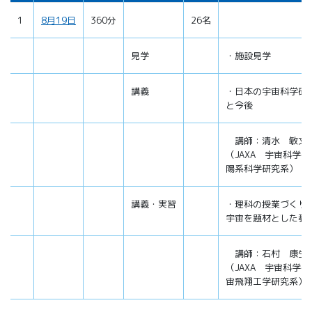
1
8月19日
360分
26名
見学
・施設見学
講義
・日本の宇宙科学研
と今後
講師：清水 敏文
（JAXA 宇宙科学
陽系科学研究系）
講義・実習
・理科の授業づくり
宇宙を題材とした教
講師：石村 康生
（JAXA 宇宙科学
宙飛翔工学研究系）