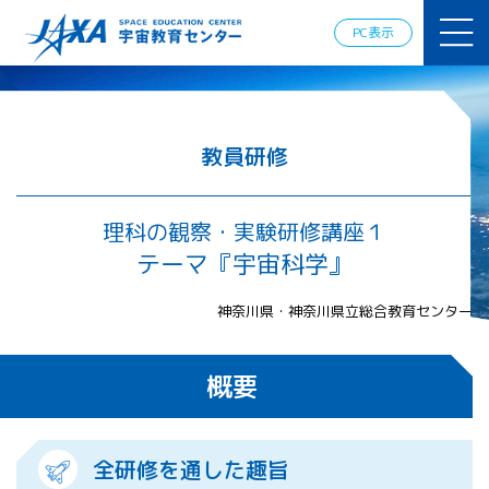
JAXAアカデ
ミー
PC表示
JAXA エア
ロスペース
スクール
宇宙教育
情報の発
教員研修
信
宇宙を活用
した教育実
理科の観察・実験研修講座１
践例
テーマ『宇宙科学』
体験的学
習機会の
神奈川県・神奈川県立総合教育センター
提供（国
際）
概要
APRSAF（ア
ジア太平洋
地域宇宙機
関会議）宇
全研修を通した趣旨
宙教育 for