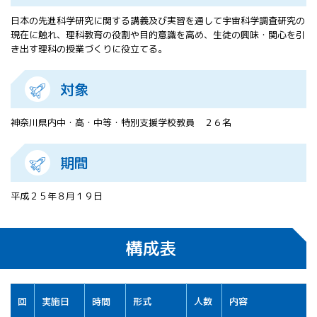
All 分科会
日本の先進科学研究に関する講義及び実習を通して宇宙科学調査研究の
APRSAF宇宙
現在に触れ、理科教育の役割や目的意識を高め、生徒の興味・関心を引
教育 for All
き出す理科の授業づくりに役立てる。
分科会 年次
会合
対象
APRSAFポス
ターコンテ
スト
神奈川県内中・高・中等・特別支援学校教員 ２６名
APRSAF教員
セミナー
期間
ISEB（国際
宇宙教育会
平成２５年８月１９日
議）
ISEB学生派
遣プログラ
構成表
ム
回
実施日
時間
形式
人数
内容