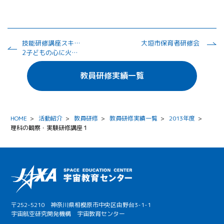
技能研修講座スキルアップコース理科教員研修講座
大垣市保育者研修会
2子どもの心に火をつけよう
教員研修実績一覧
HOME
>
活動紹介
>
教員研修
>
教員研修実績一覧
>
2013年度
>
理科の観察・実験研修講座１
〒252-5210 神奈川県相模原市中央区由野台3-1-1
宇宙航空研究開発機構 宇宙教育センター