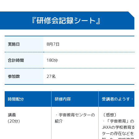
『研修会記録シート』
実施日
8月7日
合計時間
180分
参加数
27名
時間配分
研修内容
受講者のようす・感
講義
・宇宙教育センターの
〔感想〕
(20分)
紹介
・「宇宙教育」の概
JAXAの学校教育支
ターの存在などを初