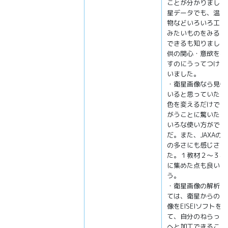
ことが分かりました
星データでも、温度
物などいろいろ工夫
みたいものをみるこ
できるも知りました
供の関心・意欲を引
すのにうってつけだ
いました。
・衛星画像なら見慣
いると思っていたが
色を変えるだけで随
がうことに驚いた。
いろな使い方ができ
だ。また、JAXAの
の多さにも感じさせ
た。１教材２～３ペ
に集めた点も良いと
う。
・衛星画像の解析に
ては、衛星からの生
像をEISEIソフトを
て、自分のねらった
へと加工できること