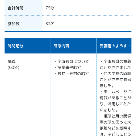
合計時間
75分
参加数
32名
時間配分
研修内容
受講者のようす・感
講義
・宇宙教育について
・宇宙教育の意義を
(60分)
・授業事例紹介
ことができました。
・教材・素材の紹介
・他の学校の取組を
ことができて参考に
ました。
・ホームページに様
情報があることが分
り、活用してみたい
いました。
・地球と月の関係を
際の球を使って大き
距離などを説明する
は、子どもにとって