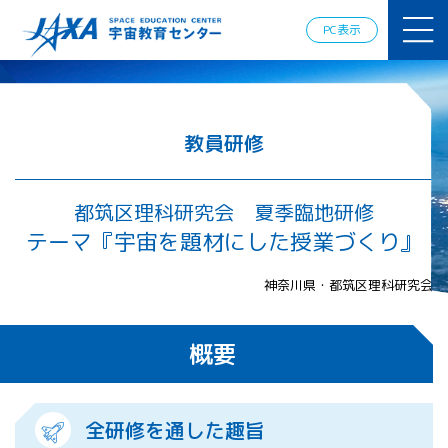
JAXAアカデ
ミー
PC表示
JAXA エア
ロスペース
スクール
宇宙教育
情報の発
教員研修
信
宇宙を活用
した教育実
都筑区理科研究会 夏季臨地研修
践例
テーマ『宇宙を題材にした授業づくり』
体験的学
習機会の
神奈川県・都筑区理科研究会
提供（国
際）
概要
APRSAF（ア
ジア太平洋
地域宇宙機
関会議）宇
全研修を通した趣旨
宙教育 for