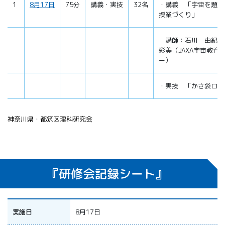
1
8月17日
75分
講義・実技
32名
・講義 「宇宙を題材
授業づくり」
講師：石川 由紀
彩美（JAXA宇宙教育
ー）
・実技 「かさ袋ロケ
神奈川県・都筑区理科研究会
『研修会記録シート』
実施日
8月17日