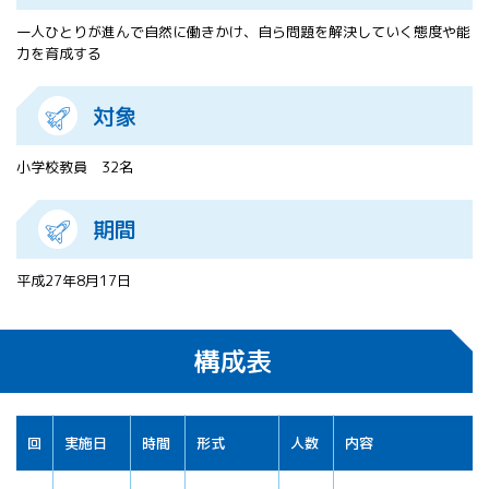
All 分科会
一人ひとりが進んで自然に働きかけ、自ら問題を解決していく態度や能
APRSAF宇宙
力を育成する
教育 for All
分科会 年次
対象
会合
APRSAFポス
ターコンテ
小学校教員 32名
スト
APRSAF教員
期間
セミナー
ISEB（国際
宇宙教育会
平成27年8月17日
議）
ISEB学生派
遣プログラ
構成表
ム
回
実施日
時間
形式
人数
内容