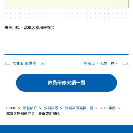
神奈川県・都筑区理科研究会
技能研修講座 スキルアップコース（理科）
平成２７年度 理科巡検 市川市教育委員会主催研修会
教員研修実績一覧
HOME
>
活動紹介
>
教員研修
>
教員研修実績一覧
>
2015年度
>
都筑区理科研究会 夏季臨地研修