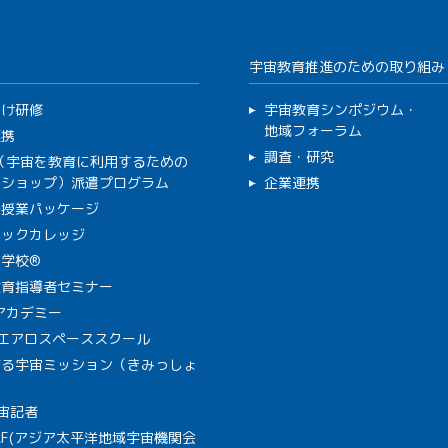
宇宙教育推進のための取り組み
向け研修
宇宙教育シンポジウム・
地域フォーラム
連携
調査・研究
C（宇宙を教育に利用するための
クショップ）派遣プログラム
企業連携
で授業パッケージ
ミックカレッジ
学校®
教育指導者セミナー
Aアカデミー
A エアロスペーススクール
作る宇宙ミッション（きみっしょ
宙記者
SAF(アジア太平洋地域宇宙機関会