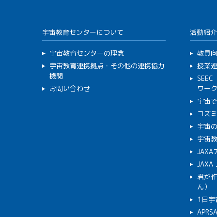
宇宙教育センターについて
活動紹介
宇宙教育センターの理念
教員
宇宙教育連携拠点・その他の連携協力
授業
機関
SEE
お問い合わせ
ワー
宇宙
コズ
宇宙の
宇宙
JAX
JAX
君が
ん）
1日宇
APR