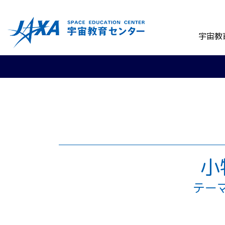
宇宙教
小
テー