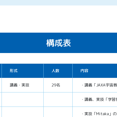
構成表
形式
人数
内容
講義・実技
29名
・講義「JAXA宇
・講義、実技「学習
・実技「Mitaka」