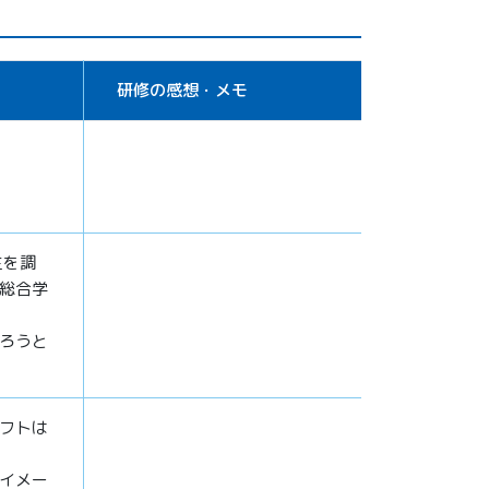
研修の感想・メモ
生を調
総合学
ろうと
フトは
イメー