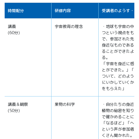
時間配分
研修内容
受講者のようす・感
講義
宇宙教育の理念
・地球も宇宙の中の
(60分)
つという視点をもつ
で、参加された先生
身近なものであると
ることができたよう
る。
「宇宙を身近に感じ
とができた。」「宇
ついて、どのように
にいかしていくかヒ
をもらえた」
講義＆観察
果物の科学
・自分たちの身近に
(50分)
植物の秘密を知り、
で確かめることによ
「なるほど」「へえ
という声が参加者か
くさん聞かれた。