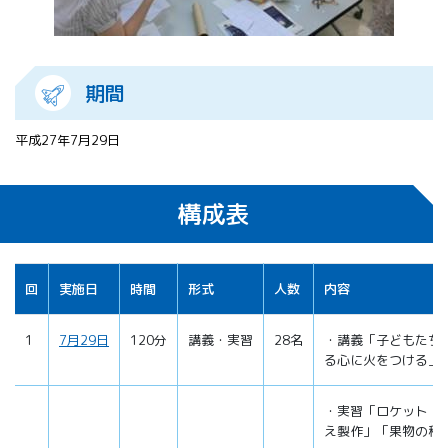
期間
平成27年7月29日
構成表
回
実施日
時間
形式
人数
内容
1
7月29日
120分
講義・実習
28名
・講義「子どもたち
る心に火をつける」
・実習「ロケット・
え製作」「果物の科