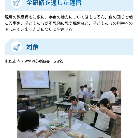
全研修を通した趣旨
All 分科会
APRSAF宇宙
現場の教職員を対象に、宇宙の魅力についてはもちろん，身の回りで起
教育 for All
こる事象、子どもたちが不思議に思う現象など，子どもたちの科学への
分科会 年次
関心を引き出す方法について学習する。
会合
APRSAFポス
ターコンテ
対象
スト
APRSAF教員
小松市内 小中学校教職員 28名
セミナー
ISEB（国際
宇宙教育会
議）
ISEB学生派
遣プログラ
ム