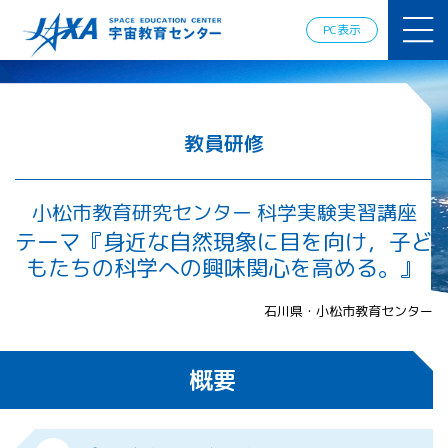
JAXAアカデ
ミー
PC表示
JAXA エア
ロスペース
スクール
宇宙教育
情報の発
教員研修
信
宇宙を活用
した教育実
小松市教育研究センター 科学実験実習講座
践例
テーマ『身近な自然現象に目を向け，子ど
体験的学
もたちの科学への興味関心を高める。』
習機会の
提供（国
際）
石川県・小松市教育センター
APRSAF（ア
概要
ジア太平洋
地域宇宙機
関会議）宇
宙教育 for