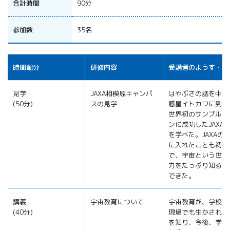
合計時間
90分
参加数
35名
時間配分
研修内容
受講者のようす・感
見学
JAXA相模原キャンパ
はやぶさの話を中心
(50分)
スの見学
惑星イトカワに到達
世界初のサンプルリ
ンに成功したJAXA
を学べた。JAXAの
に入れたことも初め
で、宇宙という世界
力をたっぷり知るこ
できた。
講義
宇宙教育について
宇宙教育が、学校の
(40分)
現場でも生かされる
を知り、今後、学校