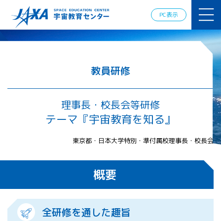
JAXAアカデ
ミー
PC表示
JAXA エア
ロスペース
スクール
宇宙教育
情報の発
教員研修
信
宇宙を活用
した教育実
理事長・校長会等研修
践例
テーマ『宇宙教育を知る』
体験的学
習機会の
東京都・日本大学特別・準付属校理事長・校長会
提供（国
際）
概要
APRSAF（ア
ジア太平洋
地域宇宙機
関会議）宇
全研修を通した趣旨
宙教育 for