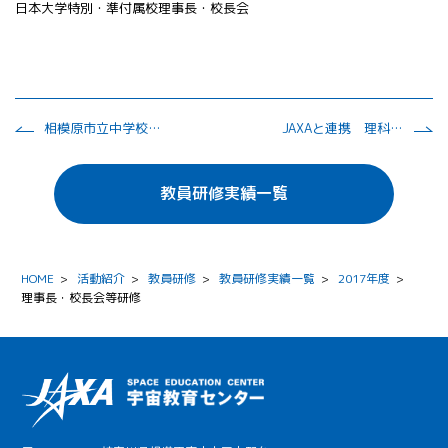
日本大学特別・準付属校理事長・校長会
相模原市立中学校教育研究会技術・家庭科研究会
JAXAと連携 理科観察、実験基礎研修講座
教員研修実績一覧
HOME
>
活動紹介
>
教員研修
>
教員研修実績一覧
>
2017年度
>
理事長・校長会等研修