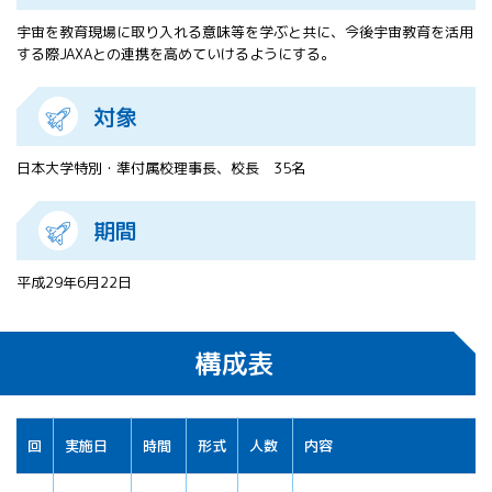
All 分科会
宇宙を教育現場に取り入れる意味等を学ぶと共に、今後宇宙教育を活用
APRSAF宇宙
する際JAXAとの連携を高めていけるようにする。
教育 for All
分科会 年次
対象
会合
APRSAFポス
ターコンテ
日本大学特別・準付属校理事長、校長 35名
スト
APRSAF教員
期間
セミナー
ISEB（国際
宇宙教育会
平成29年6月22日
議）
ISEB学生派
遣プログラ
構成表
ム
回
実施日
時間
形式
人数
内容