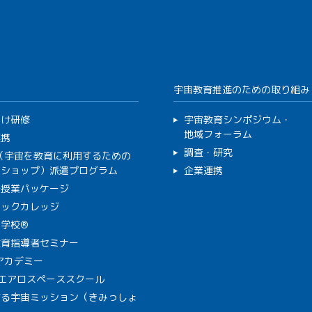
宇宙教育推進のための取り組み
向け研修
宇宙教育シンポジウム・
地域フォーラム
連携
調査・研究
C（宇宙を教育に利用するための
クショップ）派遣プログラム
企業連携
で授業パッケージ
ミックカレッジ
学校®
教育指導者セミナー
Aアカデミー
A エアロスペーススクール
作る宇宙ミッション（きみっしょ