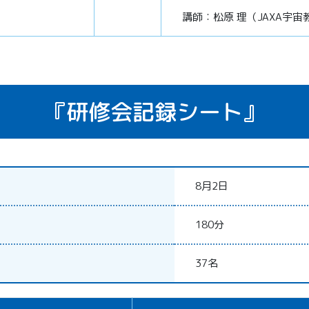
講師：松原 理（JAXA宇
『研修会記録シート』
8月2日
180分
37名