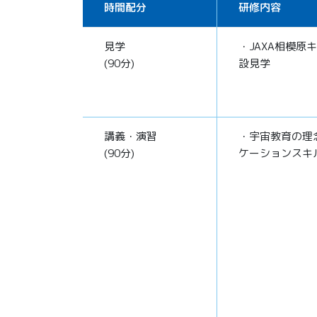
時間配分
研修内容
見学
・JAXA相模原
(90分)
設見学
講義・演習
・宇宙教育の理
(90分)
ケーションスキ