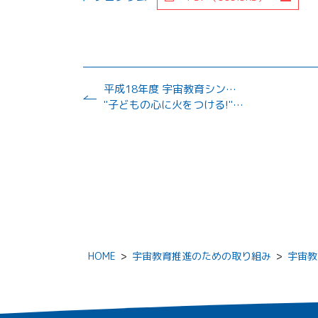
平成18年度 宇宙教育シンポジウム
"子どもの心に火をつける!"宇宙教育
HOME
>
宇宙教育推進のための取り組み
>
宇宙教