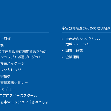
宇宙教育推進のための取り組み
向け研修
宇宙教育シンポジウム・
地域フォーラム
連携
調査・研究
C（宇宙を教育に利用するための
クショップ）派遣プログラム
企業連携
で授業パッケージ
ミックカレッジ
学校®
教育指導者セミナー
Aアカデミー
A エアロスペーススクール
作る宇宙ミッション（きみっしょ