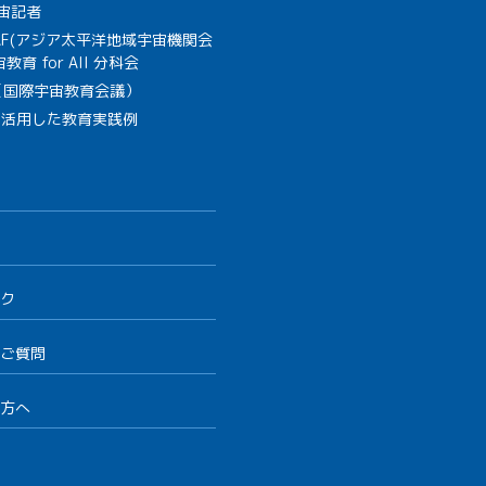
宙記者
SAF(アジア太平洋地域宇宙機関会
教育 for All 分科会
B（国際宇宙教育会議）
を活用した教育実践例
ク
ご質問
方へ