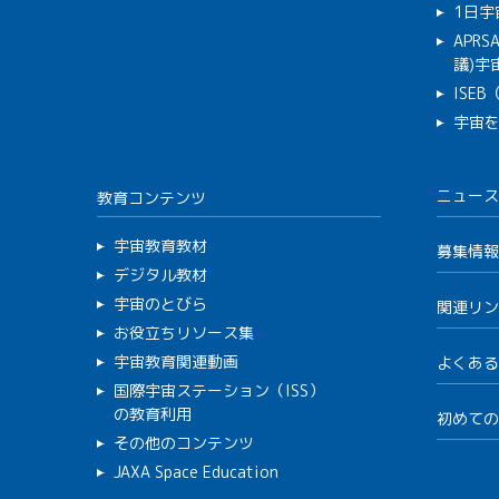
1日宇
APR
議)宇宙
ISE
宇宙
ニュース
教育コンテンツ
宇宙教育教材
募集情報
デジタル教材
宇宙のとびら
関連リン
お役立ちリソース集
宇宙教育関連動画
よくある
国際宇宙ステーション（ISS）
の教育利用
初めての
その他のコンテンツ
JAXA Space Education