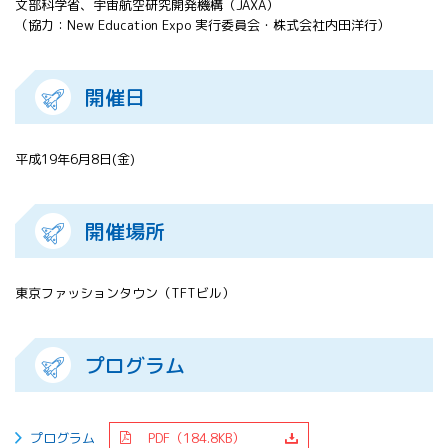
文部科学省、宇宙航空研究開発機構（JAXA）
All 分科会
（協力：New Education Expo 実行委員会・株式会社内田洋行）
APRSAF宇宙
教育 for All
分科会 年次
開催日
会合
APRSAFポス
ターコンテ
平成19年6月8日(金)
スト
APRSAF教員
セミナー
開催場所
ISEB（国際
宇宙教育会
議）
東京ファッションタウン（TFTビル）
ISEB学生派
遣プログラ
ム
プログラム
プログラム
PDF（184.8KB）