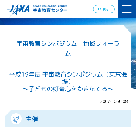
JAXAアカデ
ミー
PC表示
JAXA エア
ロスペース
スクール
宇宙教育
情報の発
宇宙教育シンポジウム・地域フォーラ
信
ム
宇宙を活用
した教育実
践例
平成19年度 宇宙教育シンポジウム（東京会
体験的学
場）
習機会の
提供（国
～子どもの好奇心をかきたてろ～
際）
2007年06月08日
APRSAF（ア
ジア太平洋
主催
地域宇宙機
関会議）宇
宙教育 for