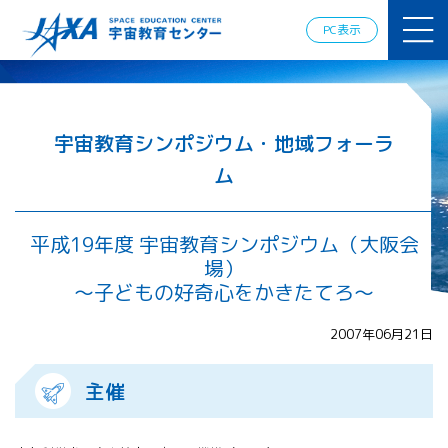
JAXAアカデ
ミー
PC表示
JAXA エア
ロスペース
スクール
宇宙教育
情報の発
宇宙教育シンポジウム・地域フォーラ
信
ム
宇宙を活用
した教育実
践例
平成19年度 宇宙教育シンポジウム（大阪会
体験的学
場）
習機会の
提供（国
～子どもの好奇心をかきたてろ～
際）
2007年06月21日
APRSAF（ア
ジア太平洋
主催
地域宇宙機
関会議）宇
宙教育 for