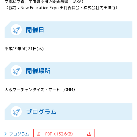
文部科学省、宇宙航空研究開発機構（JAXA）
All 分科会
（協力：New Education Expo 実行委員会・株式会社内田洋行）
APRSAF宇宙
教育 for All
分科会 年次
開催日
会合
APRSAFポス
ターコンテ
平成19年6月21日(木)
スト
APRSAF教員
セミナー
開催場所
ISEB（国際
宇宙教育会
議）
大阪マーチャンダイズ・マート（OMM）
ISEB学生派
遣プログラ
ム
プログラム
プログラム
PDF（132.6KB）