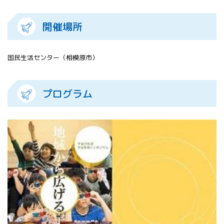
All 分科会
APRSAF宇宙
開催場所
教育 for All
分科会 年次
会合
国民生活センター（相模原市）
APRSAFポス
ターコンテ
スト
プログラム
APRSAF教員
セミナー
ISEB（国際
宇宙教育会
議）
ISEB学生派
遣プログラ
ム