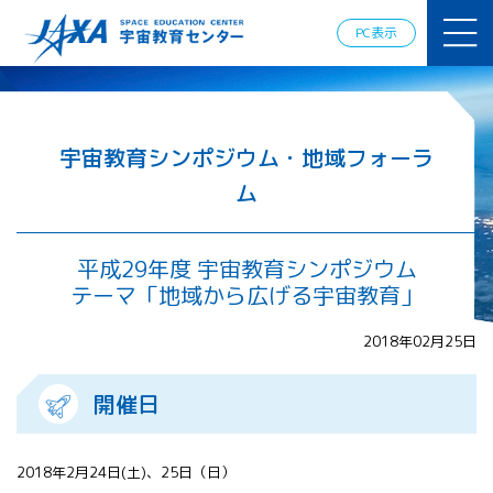
JAXAアカデ
ミー
PC表示
JAXA エア
ロスペース
スクール
宇宙教育
情報の発
宇宙教育シンポジウム・地域フォーラ
信
ム
宇宙を活用
した教育実
践例
平成29年度 宇宙教育シンポジウム
体験的学
テーマ「地域から広げる宇宙教育」
習機会の
提供（国
際）
2018年02月25日
APRSAF（ア
開催日
ジア太平洋
地域宇宙機
関会議）宇
2018年2月24日(土)、25日（日）
宙教育 for