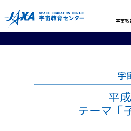
宇宙教
宇
平成
テーマ「