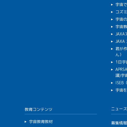
宇宙
コズ
宇宙の
宇宙
JAX
JAX
君が
ん）
1日宇
APR
議)宇宙
ISE
宇宙
ニュース
教育コンテンツ
宇宙教育教材
募集情報