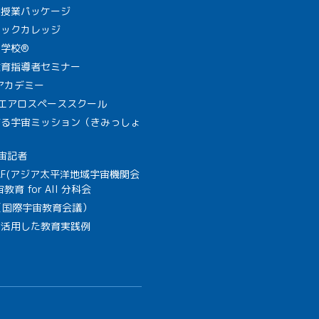
で授業パッケージ
ミックカレッジ
学校®
教育指導者セミナー
Aアカデミー
A エアロスペーススクール
作る宇宙ミッション（きみっしょ
宙記者
SAF(アジア太平洋地域宇宙機関会
教育 for All 分科会
B（国際宇宙教育会議）
を活用した教育実践例