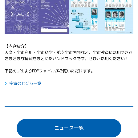
All 分科会
APRSAF宇宙
教育 for All
分科会 年次
会合
APRSAFポス
ターコンテ
【内容紹介】
スト
天文・宇宙利用・宇宙科学・航空宇宙開発など、宇宙教育に活用できる
さまざまな情報をまとめたハンドブックです。ぜひご活用ください！
APRSAF教員
セミナー
下記のURLよりPDFファイルがご覧いただけます。
ISEB（国際
宇宙教育会
宇宙のとびら一覧
議）
ISEB学生派
遣プログラ
ム
ニュース一覧