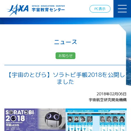
JAXAアカデ
ミー
PC表示
JAXA エア
ロスペース
スクール
宇宙教育
情報の発
ニュース
信
宇宙を活用
お知らせ
した教育実
践例
体験的学
【宇宙のとびら】ソラトビ手帳2018を公開し
習機会の
ました
提供（国
際）
2018年02月06日
宇宙航空研究開発機構
APRSAF（ア
ジア太平洋
地域宇宙機
関会議）宇
宙教育 for