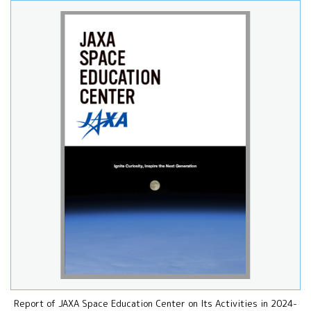
All 分科会
APRSAF宇宙
教育 for All
分科会 年次
会合
APRSAFポス
ターコンテ
スト
APRSAF教員
セミナー
ISEB（国際
宇宙教育会
議）
ISEB学生派
遣プログラ
ム
Report of JAXA Space Education Center on Its Activities in 2024-