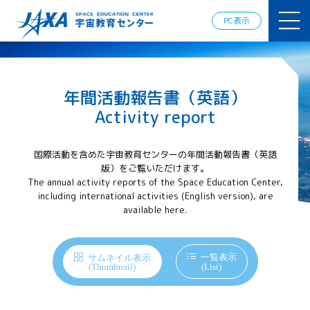
JAXAアカデ
ミー
PC表示
JAXA エア
ロスペース
スクール
宇宙教育
年間活動報告書（英語）
情報の発
信
Activity report
宇宙を活用
した教育実
国際活動を含めた宇宙教育センターの年間活動報告書（英語
践例
版）をご覧いただけます。
体験的学
The annual activity reports of the Space Education Center,
習機会の
including international activities (English version), are
提供（国
available here.
際）
APRSAF（ア
一覧表示
ジア太平洋
サムネイル表示
(Thumbnail)
(List)
地域宇宙機
関会議）宇
宙教育 for