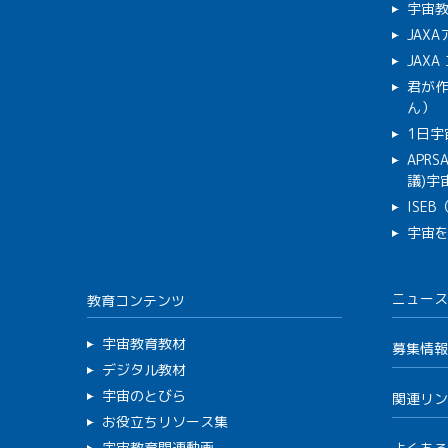
宇宙
JAX
JAX
君が
ん）
1日宇
APR
議)宇宙
ISE
宇宙
ニュース
教育コンテンツ
宇宙教育教材
募集情報
デジタル教材
宇宙のとびら
関連リン
お役立ちリソース集
宇宙教育関連動画