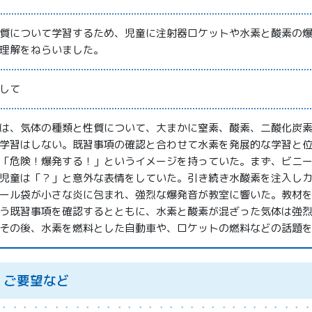
質について学習するため、児童に注射器ロケットや水素と酸素の
理解をねらいました。
して
は、気体の種類と性質について、大まかに窒素、酸素、二酸化炭
学習はしない。既習事項の確認と合わせて水素を発展的な学習と
「危険！爆発する！」というイメージを持っていた。まず、ビニ
児童は「？」と意外な表情をしていた。引き続き水酸素を注入し
ール袋が小さな炎に包まれ、強烈な爆発音が教室に響いた。教材
う既習事項を確認するとともに、水素と酸素が混ざった気体は強
その後、水素を燃料とした自動車や、ロケットの燃料などの話題
、ご要望など