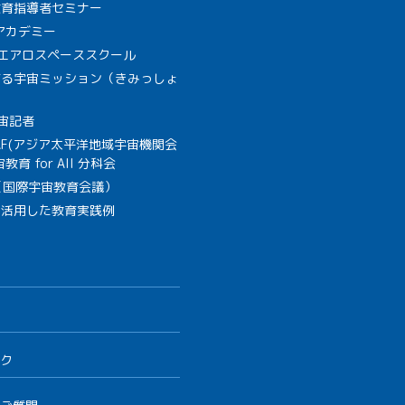
教育指導者セミナー
Aアカデミー
A エアロスペーススクール
作る宇宙ミッション（きみっしょ
宙記者
SAF(アジア太平洋地域宇宙機関会
教育 for All 分科会
B（国際宇宙教育会議）
を活用した教育実践例
ク