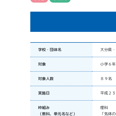
学校・団体名
大分県・
対象
小学６年
対象人数
８９名
実施日
平成２３
枠組み
理科
（教科、単元名など）
「気体の