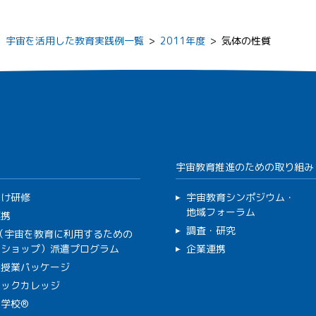
>
宇宙を活用した教育実践例一覧
>
2011年度
>
気体の性質
宇宙教育推進のための取り組み
向け研修
宇宙教育シンポジウム・
地域フォーラム
連携
調査・研究
C（宇宙を教育に利用するための
クショップ）派遣プログラム
企業連携
で授業パッケージ
ミックカレッジ
学校®