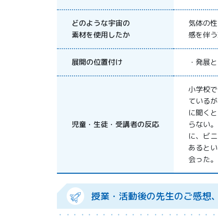
どのような宇宙の
気体の性
素材を使用したか
感を伴う
展開の位置付け
・発展と
小学校で
ているが
に聞くと
児童・生徒・受講者の反応
らない。
に、ビニ
あるとい
会った。
授業・活動後の先生のご感想