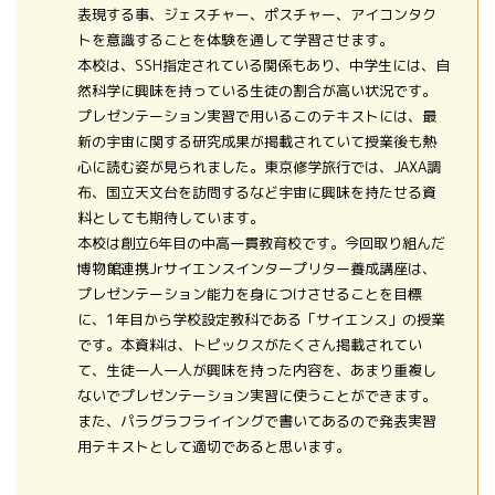
表現する事、ジェスチャー、ポスチャー、アイコンタク
トを意識することを体験を通して学習させます。
本校は、SSH指定されている関係もあり、中学生には、自
然科学に興味を持っている生徒の割合が高い状況です。
プレゼンテーション実習で用いるこのテキストには、最
新の宇宙に関する研究成果が掲載されていて授業後も熱
心に読む姿が見られました。東京修学旅行では、JAXA調
布、国立天文台を訪問するなど宇宙に興味を持たせる資
料としても期待しています。
本校は創立6年目の中高一貫教育校です。今回取り組んだ
博物館連携Jrサイエンスインタープリター養成講座は、
プレゼンテーション能力を身につけさせることを目標
に、1年目から学校設定教科である「サイエンス」の授業
です。本資料は、トピックスがたくさん掲載されてい
て、生徒一人一人が興味を持った内容を、あまり重複し
ないでプレゼンテーション実習に使うことができます。
また、パラグラフライイングで書いてあるので発表実習
用テキストとして適切であると思います。