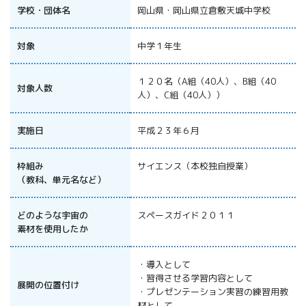
All 分科会
学校・団体名
岡山県・岡山県立倉敷天城中学校
APRSAF宇宙
教育 for All
対象
中学１年生
分科会 年次
会合
１２０名（A組（40人）、B組（40
APRSAFポス
対象人数
人）、C組（40人））
ターコンテ
スト
APRSAF教員
実施日
平成２３年６月
セミナー
ISEB（国際
枠組み
サイエンス（本校独自授業）
宇宙教育会
（教科、単元名など）
議）
ISEB学生派
どのような宇宙の
スペースガイド２０１１
遣プログラ
素材を使用したか
ム
・導入として
・習得させる学習内容として
展開の位置付け
・プレゼンテーション実習の練習用教
材として