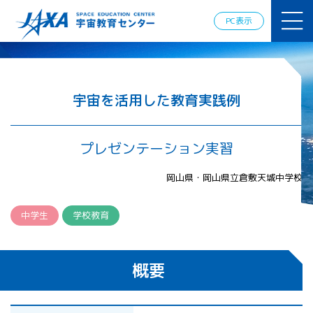
JAXAアカデ
ミー
PC表示
JAXA エア
ロスペース
スクール
宇宙教育
情報の発
宇宙を活用した教育実践例
信
宇宙を活用
した教育実
プレゼンテーション実習
践例
体験的学
岡山県・岡山県立倉敷天城中学校
習機会の
提供（国
際）
中学生
学校教育
APRSAF（ア
ジア太平洋
概要
地域宇宙機
関会議）宇
宙教育 for