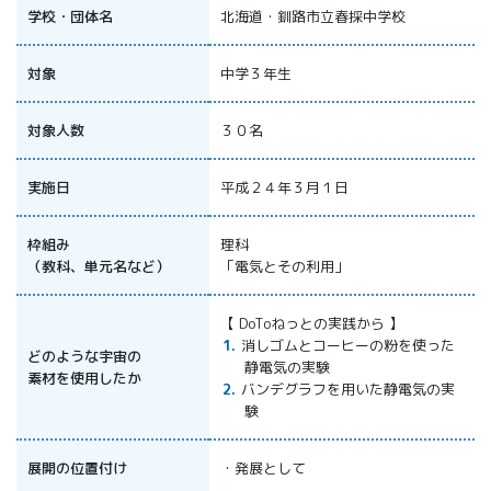
All 分科会
学校・団体名
北海道・釧路市立春採中学校
APRSAF宇宙
教育 for All
対象
中学３年生
分科会 年次
会合
対象人数
３０名
APRSAFポス
ターコンテ
スト
実施日
平成２４年３月１日
APRSAF教員
セミナー
枠組み
理科
ISEB（国際
（教科、単元名など）
「電気とその利用」
宇宙教育会
議）
【 DoToねっとの実践から 】
ISEB学生派
消しゴムとコーヒーの粉を使った
遣プログラ
どのような宇宙の
静電気の実験
ム
素材を使用したか
バンデグラフを用いた静電気の実
験
展開の位置付け
・発展として