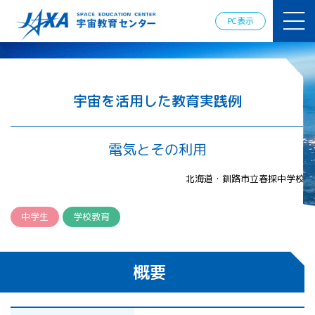
JAXAアカデ
ミー
PC表示
JAXA エア
ロスペース
スクール
宇宙教育
情報の発
宇宙を活用した教育実践例
信
宇宙を活用
した教育実
電気とその利用
践例
体験的学
北海道・釧路市立春採中学校
習機会の
提供（国
際）
中学生
学校教育
APRSAF（ア
ジア太平洋
概要
地域宇宙機
関会議）宇
宙教育 for