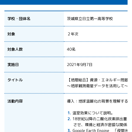
All 分科会
APRSAF宇宙
教育 for All
学校・団体名
茨城県立日立第一高等学校
分科会 年次
会合
対象
２年次
APRSAFポス
ターコンテ
対象人数
40名
スト
APRSAF教員
セミナー
実施日
2021年9月7日
ISEB（国際
宇宙教育会
タイトル
【地理総合】資源・エネルギー問題と
議）
～地球観測衛星データを活用して～
ISEB学生派
遣プログラ
活動内容
導入：地球温暖化の背景を理解する
ム
温室効果について説明。
18世紀以降の二酸化炭素排出量と
させ、環境と経済が密接な関係に
Google Earth Engine 「