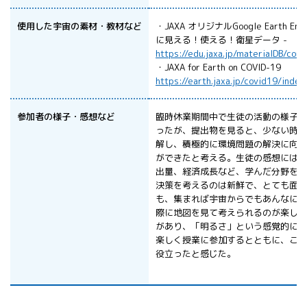
使用した宇宙の素材・教材など
・JAXA オリジナルGoogle Earth Eng
に見える！使える！衛星データ -
https://edu.jaxa.jp/materialDB/con
・JAXA for Earth on COVID-19
https://earth.jaxa.jp/covid19/index
参加者の様子・感想など
臨時休業期間中で生徒の活動の様子を
ったが、提出物を見ると、少ない時間
解し、積極的に環境問題の解決に向け
ができたと考える。生徒の感想には、
出量、経済成長など、学んだ分野を関
決策を考えるのは新鮮で、とても面白
も、集まれば宇宙からでもあんなに見
際に地図を見て考えられるのが楽しか
があり、「明るさ」という感覚的に理
楽しく授業に参加するとともに、これ
役立ったと感じた。