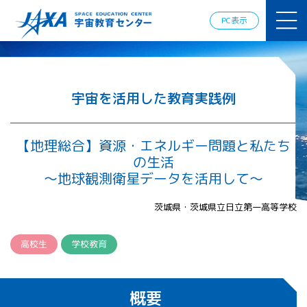
JAXAアカデ
ミー
PC表示
JAXA エア
ロスペース
スクール
宇宙教育
情報の発
宇宙を活用した教育実践例
信
宇宙を活用
した教育実
【地理総合】資源・エネルギー問題と私たち
践例
の生活
体験的学
～地球観測衛星データを活用して～
習機会の
提供（国
茨城県・茨城県立日立第一高等学校
際）
APRSAF（ア
高校生
学校教育
ジア太平洋
地域宇宙機
関会議）宇
概要
宙教育 for