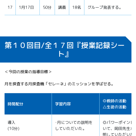
17
1月17日
50分
講義
18名
グループ発表する。
第１０回目/全１７回『授業記録シー
ト』
＜今回の授業の指導目標＞
月を探査する月探査機「セレーネ」のミッションを学ばせる。
◎教師の活動
時間配分
学習内容
△生徒の活動
導入
･月についての説明を
◎パワーポイント
(10分)
していただいた。
いて、岡田先生か
明していただいた