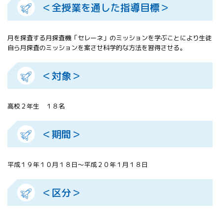
＜全授業を通した指導目標＞
All 分科会
APRSAF宇宙
教育 for All
月を探査する月探査機「セレーネ」のミッションを学ぶことにより生徒
分科会 年次
自ら月探査のミッションを案させ科学的な方法を習得させる。
会合
APRSAFポス
ターコンテ
＜対象＞
スト
APRSAF教員
セミナー
高校２年生 １８名
ISEB（国際
宇宙教育会
＜期間＞
議）
ISEB学生派
遣プログラ
平成１９年１０月１８日～平成２０年１月１８日
ム
＜区分＞