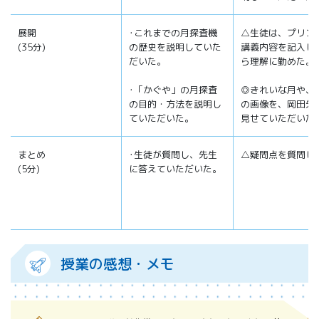
展開
･これまでの月探査機
△生徒は、プリン
(35分)
の歴史を説明していた
講義内容を記入し
だいた。
ら理解に勤めた。
･「かぐや」の月探査
◎きれいな月や、
の目的・方法を説明し
の画像を、岡田先
ていただいた。
見せていただいた
まとめ
･生徒が質問し、先生
△疑問点を質問し
(5分)
に答えていただいた。
授業の感想・メモ