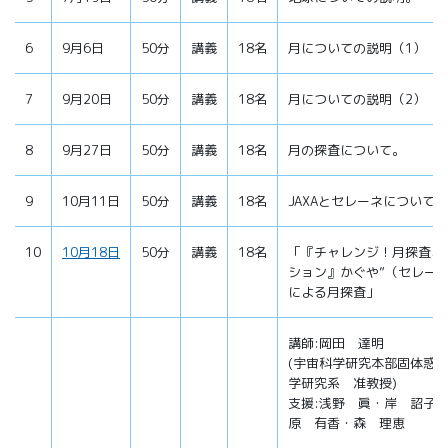
6
9月6日
50分
講義
18名
月についての説明（1）
7
9月20日
50分
講義
18名
月についての説明（2）
8
9月27日
50分
講義
18名
月の探査について。
9
10月11日
50分
講義
18名
JAXAとセレーネについて。
10
10月18日
50分
講義
18名
「『チャレンジ！月探査ミ
ション』かぐや”（セレー
による月探査」
講師:岡田 達明
(宇宙科学研究本部固体惑
学研究系 准教授)
支援:浅野 眞・岸 詔子
原 有香・森 理恵