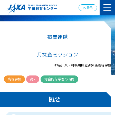
JAXAアカデ
ミー
PC表示
JAXA エア
ロスペース
スクール
宇宙教育
情報の発
授業連携
信
宇宙を活用
した教育実
月探査ミッション
践例
体験的学
神奈川県・神奈川県立弥栄西高等学校
習機会の
提供（国
際）
高等学校
高2
総合的な学習の時間
APRSAF（ア
ジア太平洋
概要
地域宇宙機
関会議）宇
宙教育 for