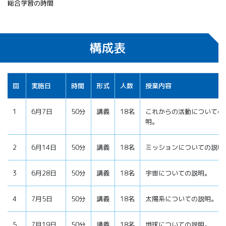
総合学習の時間
構成表
回
実施日
時間
形式
人数
授業内容
1
6月7日
50分
講義
18名
これからの活動についての
明。
2
6月14日
50分
講義
18名
ミッションについての説明
3
6月28日
50分
講義
18名
宇宙についての説明。
4
7月5日
50分
講義
18名
太陽系についての説明。
5
7月19日
50分
講義
18名
地球についての説明。