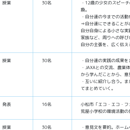
授業
30名
・12歳の少女のスピーチ
換。
・自分達の今までの活動
⇒自分達にできることが
自分自身による小さな実
家族など、周りへの呼び
自分の主張を、広く伝え
授業
30名
・自分達の実践の成果を
・JAXAとの交流、農
から学んだことから、意
・互いに紹介し合う。ま
てまとめていく。
発表
16名
小松市「エコ・エコ・フ
荒屋小学校の環境活動の
授業
30名
・意見文を要約。ホーム