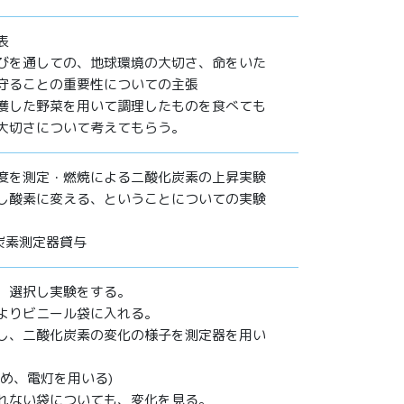
表
びを通しての、地球環境の大切さ、命をいた
守ることの重要性についての主張
穫した野菜を用いて調理したものを食べても
大切さについて考えてもらう。
度を測定・燃焼による二酸化炭素の上昇実験
し酸素に変える、ということについての実験
化炭素測定器貸与
、選択し実験をする。
よりビニール袋に入れる。
し、二酸化炭素の変化の様子を測定器を用い
め、電灯を用いる)
れない袋についても、変化を見る。