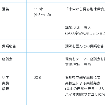
講義
112名
「宇宙から見る地球環境
(小3～小6)
講師:大木 真人
(JAXA宇宙利用ミッシ
質疑応答
講師を囲んでの質疑応答
座談会
環境をテーマに座談会を
支援:宮原 有香
見学
30名
石川県立翠星高校にて
実験
高校生による実践発表
講義
(里山の自然を守る・ササ
バイオ実験(ササユリの培