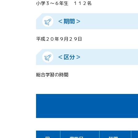
小学３～６年生 １１２名
＜期間＞
平成２０年９月２９日
＜区分＞
総合学習の時間