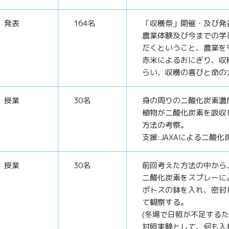
発表
164名
「収穫祭」開催・及び発
農業体験及び今までの学
だくということ、農業を
赤米によるおにぎり、収
らい、収穫の喜びと命の
授業
30名
身の周りの二酸化炭素濃
植物が二酸化炭素を吸収
方法の考察。
支援:JAXAによる二酸
授業
30名
前回考えた方法の中から
二酸化炭素をスプレーに
ポトスの鉢を入れ、密封
て観察する。
(冬場で日照が不足するた
対照実験として、何も入