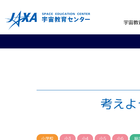
宇宙教
考えよ
小学校
小3
小4
小5
小6
総