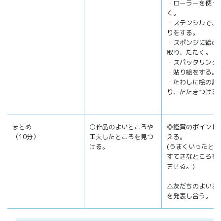
・ローラーを使っ
く。
・ステンシルで、
りをする。
・スポンジに絵の
取り、たたく。
・スパッタリング
・貼り絵をする。
・たわしに絵の具
り、たたきつける
まとめ
○作品のよいところや
◎鑑賞のポイント
（10分）
工夫したところを見つ
える。
ける。
(うまくいったと
すてきなところを
させる。)
△友だちのよいと
を発表し合う。