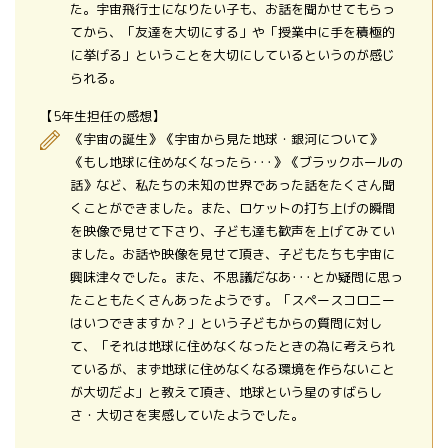
た。宇宙飛行士になりたい子も、お話を聞かせてもらっ
てから、「友達を大切にする」や「授業中に手を積極的
に挙げる」ということを大切にしているというのが感じ
られる。
【5年生担任の感想】
《宇宙の誕生》《宇宙から見た地球・銀河について》
《もし地球に住めなくなったら･･･》《ブラックホールの
話》など、私たちの未知の世界であった話をたくさん聞
くことができました。また、ロケットの打ち上げの瞬間
を映像で見せて下さり、子ども達も歓声を上げてみてい
ました。お話や映像を見せて頂き、子どもたちも宇宙に
興味津々でした。また、不思議だなあ･･･とか疑問に思っ
たこともたくさんあったようです。「スペースコロニー
はいつできますか？」という子どもからの質問に対し
て、「それは地球に住めなくなったときの為に考えられ
ているが、まず地球に住めなくなる環境を作らないこと
が大切だよ」と教えて頂き、地球という星のすばらし
さ・大切さを実感していたようでした。