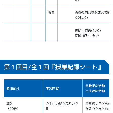
授業
講義の内容を踏まえて絵
く(45分)
質疑・応答(45分)
支援:宮原 有香
第１回目/全１回『授業記録シート』
◎教師の活動
時間配分
学習内容
△生徒の活動
導入
○宇宙の話をふりかえ
◎黒板に子どもの
（10分）
る。
かえりをまとめる