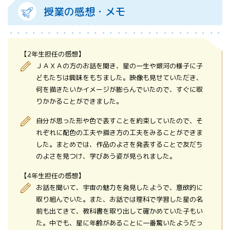
授業の感想・メモ
【2年生担任の感想】
ＪＡＸＡの方のお話を聞き、星の一生や銀河の様子に子
どもたちは興味をもちました。映像も見せていただき、
何を描きたいかイメージが膨らんでいたので、すぐに取
りかかることができました。
自分が思った形や色で表すことを約束していたので、そ
れぞれに配色の工夫や描き方の工夫をみることができま
した。まとめでは、作品のよさを発表することで友だち
のよさを見つけ、学びあう姿が見られました。
【4年生担任の感想】
お話を聞いて、宇宙の魅力を発見したようで、意欲的に
取り組んでいた。また、お話では理科で学習した星の名
前も出てきて、教科書を取り出して確かめていた子もい
た。中でも、星に年齢があることに一番驚いたようだっ