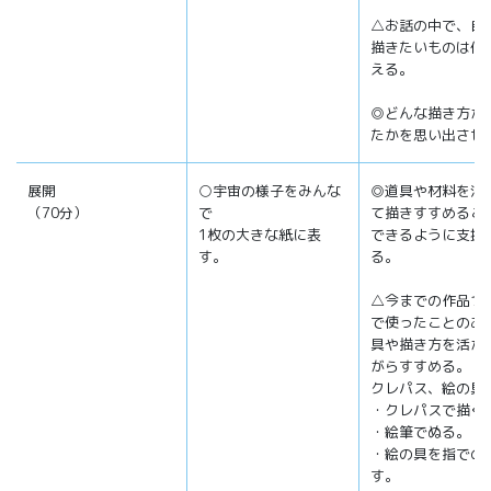
△お話の中で、自
描きたいものは何
える。
◎どんな描き方が
たかを思い出させ
展開
○宇宙の様子をみんな
◎道具や材料を活
（70分）
で
て描きすすめるこ
1枚の大きな紙に表
できるように支援
す。
る。
△今までの作品づ
で使ったことのあ
具や描き方を活か
がらすすめる。
クレパス、絵の具
・クレパスで描く
・絵筆でぬる。
・絵の具を指での
す。