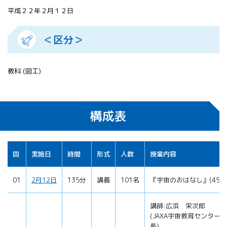
平成２２年２月１２日
＜区分＞
教科 (図工)
構成表
回
実施日
時間
形式
人数
授業内容
01
2月12日
135分
講義
101名
『宇宙のおはなし』(45分
講師:広浜 栄次郎
(JAXA宇宙教育センター
長)