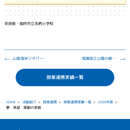
奈良県・御所市立名柄小学校
山陰海岸ジオパークで大地について学ぼう
尾瀬国立公園の植生調査（ALOSの画像データ活用）
授業連携実績一覧
HOME
>
活動紹介
>
授業連携
>
授業連携実績一覧
>
2009年度
>
夢・希望・感動の表現