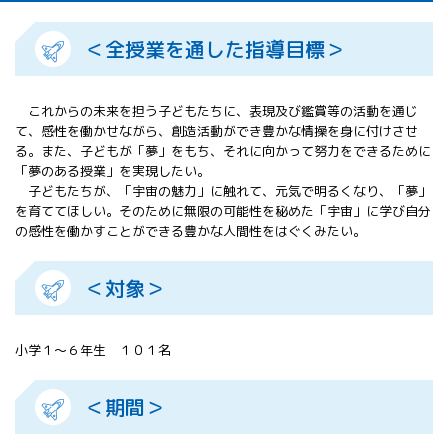
All 分科会
APRSAF宇宙
＜全授業を通した指導目標＞
教育 for All
分科会 年次
会合
これからの未来を担う子どもたちに、表現及び鑑賞等の活動を通じ
APRSAFポス
て、感性を働かせながら、創造活動ができ豊かな情操を身に付けさせ
ターコンテ
る。また、子どもが「夢」をもち、それに向かって努力をできるために
スト
「夢のある授業」を実現したい。
APRSAF教員
子どもたちが、「宇宙の魅力」に触れて、元気で明るくなり、「夢」
を育ててほしい。そのために無限の可能性を秘めた「宇宙」に学び自分
セミナー
の感性を働かすことができる豊かな人間性をはぐくみたい。
ISEB（国際
宇宙教育会
議）
＜対象＞
ISEB学生派
遣プログラ
ム
小学１～６年生 １０１名
＜期間＞