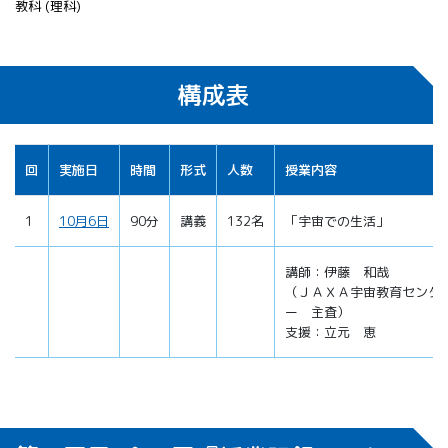
教科 (理科)
構成表
回
実施日
時間
形式
人数
授業内容
1
10月6日
90分
講義
132名
「宇宙での生活」
講師：伊藤 和哉
（ＪＡＸＡ宇宙教育センタ
ー 主査）
支援：立元 恵