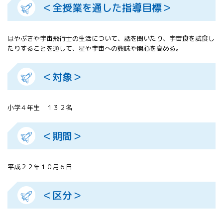
＜全授業を通した指導目標＞
All 分科会
APRSAF宇宙
教育 for All
はやぶさや宇宙飛行士の生活について、話を聞いたり、宇宙食を試食し
分科会 年次
たりすることを通して、星や宇宙への興味や関心を高める。
会合
APRSAFポス
ターコンテ
＜対象＞
スト
APRSAF教員
セミナー
小学４年生 １３２名
ISEB（国際
宇宙教育会
＜期間＞
議）
ISEB学生派
遣プログラ
平成２２年１０月６日
ム
＜区分＞