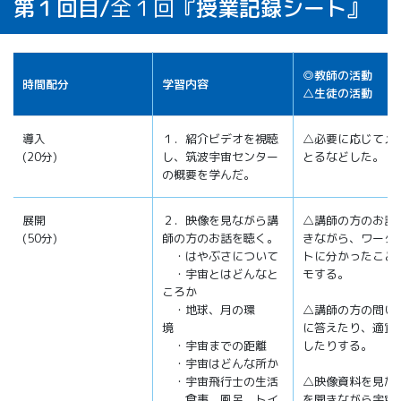
第１回目/
全１回
『授業記録シート』
◎教師の活動
時間配分
学習内容
△生徒の活動
導入
１．紹介ビデオを視聴
△必要に応じてメ
(20分)
し、筑波宇宙センター
とるなどした。
の概要を学んだ。
展開
２．映像を見ながら講
△講師の方のお話
(50分)
師の方のお話を聴く。
きながら、ワーク
・はやぶさについて
トに分かったこと
・宇宙とはどんなと
モする。
ころか
・地球、月の環
△講師の方の問い
境
に答えたり、適宜
・宇宙までの距離
したりする。
・宇宙はどんな所か
・宇宙飛行士の生活
△映像資料を見た
食事、風呂、トイ
を聞きながら宇宙