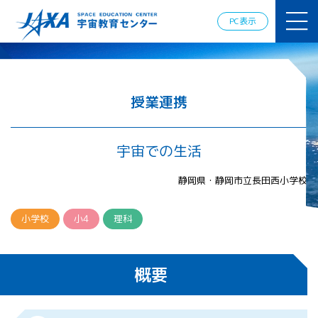
JAXAアカデ
ミー
PC表示
JAXA エア
ロスペース
スクール
宇宙教育
情報の発
授業連携
信
宇宙を活用
した教育実
宇宙での生活
践例
体験的学
静岡県・静岡市立長田西小学校
習機会の
提供（国
際）
小学校
小4
理科
APRSAF（ア
ジア太平洋
概要
地域宇宙機
関会議）宇
宙教育 for