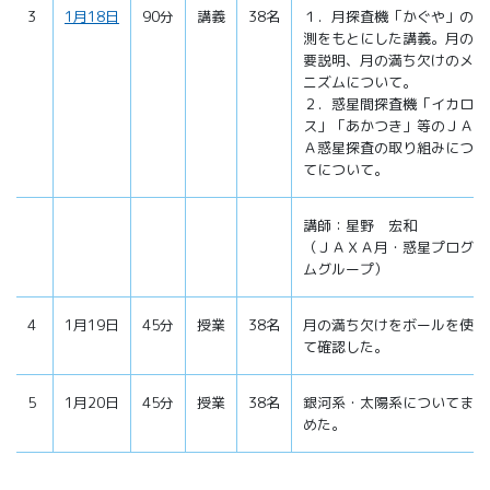
3
1月18日
90分
講義
38名
１．月探査機「かぐや」の観
測をもとにした講義。月の概
要説明、月の満ち欠けのメカ
ニズムについて。
２．惑星間探査機「イカロ
ス」「あかつき」等のＪＡＸ
Ａ惑星探査の取り組みについ
てについて。
講師：星野 宏和
（ＪＡＸＡ月・惑星プログラ
ムグループ）
4
1月19日
45分
授業
38名
月の満ち欠けをボールを使っ
て確認した。
5
1月20日
45分
授業
38名
銀河系・太陽系についてまと
めた。