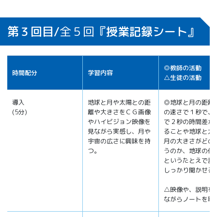
第３回目/
全５回
『授業記録シート』
◎教師の活動
時間配分
学習内容
△生徒の活動
導入
地球と月や太陽との距
◎地球と月の距離
(5分)
離や大きさをＣＧ画像
の速さで１秒で、
やハイビジョン映像を
で２秒の時間差が
見ながら実感し、月や
ることや地球と太
宇宙の広さに興味を持
月の大きさがどの
つ。
うのか、地球の何
というたとえで説
しっかり聞かせる
△映像や、説明を
ながらノートを取