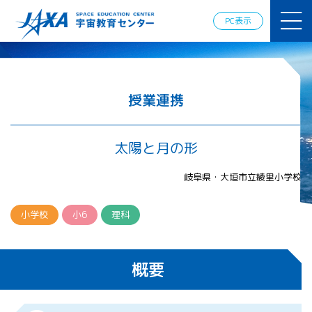
JAXAアカデ
ミー
PC表示
JAXA エア
ロスペース
スクール
宇宙教育
情報の発
授業連携
信
宇宙を活用
した教育実
太陽と月の形
践例
体験的学
岐阜県・大垣市立綾里小学校
習機会の
提供（国
際）
小学校
小6
理科
APRSAF（ア
ジア太平洋
概要
地域宇宙機
関会議）宇
宙教育 for