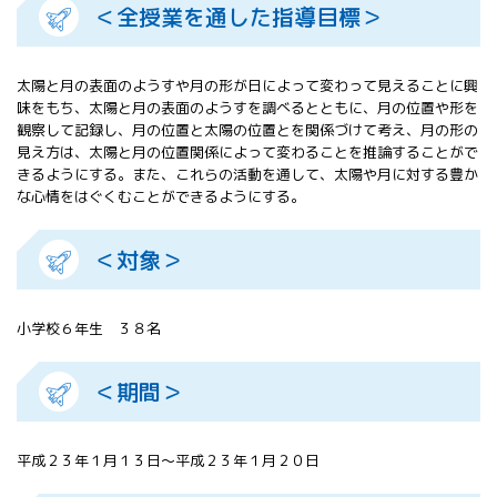
＜全授業を通した指導目標＞
All 分科会
APRSAF宇宙
教育 for All
太陽と月の表面のようすや月の形が日によって変わって見えることに興
分科会 年次
味をもち、太陽と月の表面のようすを調べるとともに、月の位置や形を
会合
観察して記録し、月の位置と太陽の位置とを関係づけて考え、月の形の
APRSAFポス
見え方は、太陽と月の位置関係によって変わることを推論することがで
ターコンテ
きるようにする。また、これらの活動を通して、太陽や月に対する豊か
スト
な心情をはぐくむことができるようにする。
APRSAF教員
セミナー
＜対象＞
ISEB（国際
宇宙教育会
議）
小学校６年生 ３８名
ISEB学生派
遣プログラ
ム
＜期間＞
平成２３年１月１３日～平成２３年１月２０日