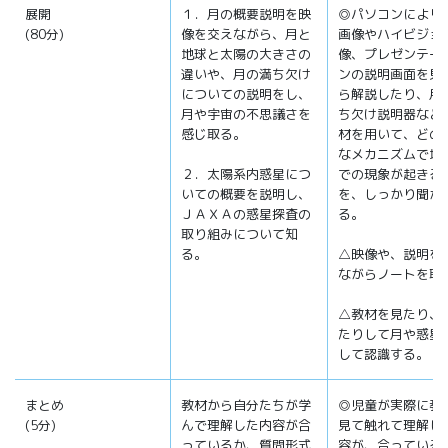
展開
１．月の概要説明を映
◎パソコンにより
(80分)
像を交えながら、月と
画像やハイビジョ
地球と太陽の大きさの
像、プレゼンテー
違いや、月の満ち欠け
ンの説明画面を見
についての説明をし、
ら解説したり、月
月や宇宙の不思議さを
ち欠け説明器など
感じ取る。
材を用いて、どの
なメカニズムで地
２．太陽系内惑星につ
での現象が起きる
いての概要を説明し、
を、しっかり聞か
ＪＡＸＡの惑星探査の
る。
取り組みについて知
る。
△映像や、説明を
ながらノートを取
△教材を見たり、
たりして月や惑星
して認識する。
まとめ
教材から自分たちが学
◎児童が実際に教
(5分)
んで理解した内容が合
見て触れて理解し
っているか、質問形式
容が、合っている