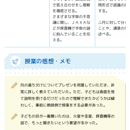
で答え合わせをし理解
問形式で認識の確
を徹底させる。
する。
さまざまな宇宙の不思
議に関し、ＪＡＸＡな
△月に対して分か
どが探査機で宇宙の謎
ことや、講演の感
に挑んでいることを伝
述べる。
える。
授業の感想・メモ
月の満ち欠けについてプレゼンを用意していただき、非
常に詳しく教えていただいた。ただ、子どもは画面を見
て説明を受けるだけだったので理解できたかどうかは疑
わしく、事前に教師側で授業をする必要があった。
子どもの目が一番輝いたのは、火星や金星、探査機等の
話で、もっと聞きたいという要望が多かった。