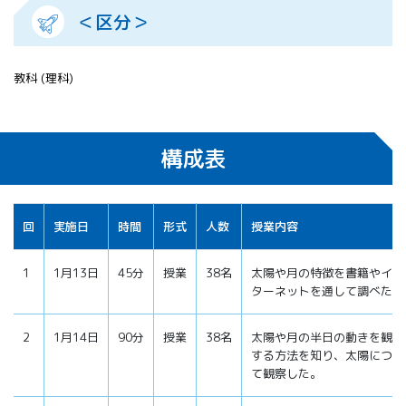
＜区分＞
教科 (理科)
構成表
回
実施日
時間
形式
人数
授業内容
1
1月13日
45分
授業
38名
太陽や月の特徴を書籍やイン
ターネットを通して調べた。
2
1月14日
90分
授業
38名
太陽や月の半日の動きを観察
する方法を知り、太陽につい
て観察した。