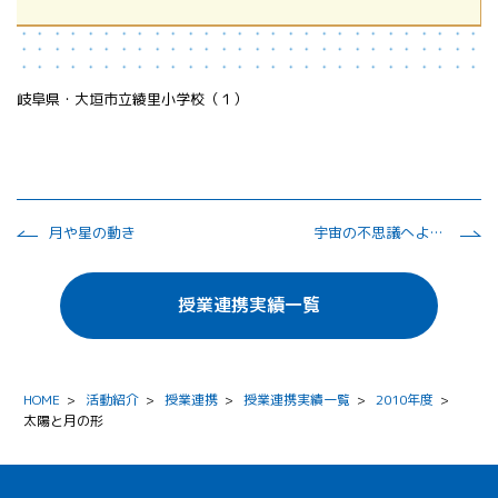
岐阜県・大垣市立綾里小学校（１）
月や星の動き
宇宙の不思議へようこそ！ 飛ぶ科学
授業連携実績一覧
HOME
>
活動紹介
>
授業連携
>
授業連携実績一覧
>
2010年度
>
太陽と月の形