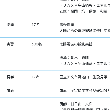
（ＪＡＸＡ宇宙情報・エネル
支援：松岡 均・伊藤 和哉
授業
17名
事後授業
太陽からの電波観測に使用す
実習
300名
太陽電波の観測実習
指導：朝木 義晴
（ＪＡＸＡ宇宙情報・エネル
見学
17名
国立天文台野辺山 施設見学
講義
講義「宇宙に関する基礎知識
講師：廿日出 文洋
（自然科学研究機構 国立天