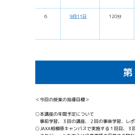
6
9月11日
120分
第
＜今回の授業の指導目標＞
○本講座の年間予定について
事前学習、３回の講座、２回の事後学習、レポ
○JAXA相模原キャンパスで実施する１回目、