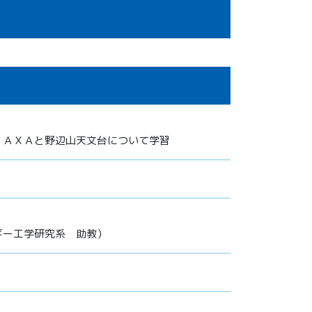
ＪＡＸＡと野辺山天文台について学習
ギー工学研究系 助教）