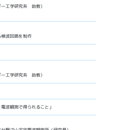
ギー工学研究系 助教）
る検波回路を制作
ギー工学研究系 助教）
と電波観測で得られること」
文台野辺山宇宙電波観測所／研究員）