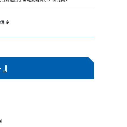
の測定
ト』
明