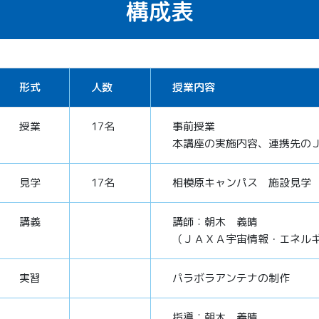
構成表
形式
人数
授業内容
授業
17名
事前授業
本講座の実施内容、連携先の
見学
17名
相模原キャンパス 施設見学
講義
講師：朝木 義晴
（ＪＡＸＡ宇宙情報・エネル
実習
パラボラアンテナの制作
指導：朝木 義晴