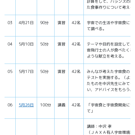
計算をして、バランスの取
た食事作りについて考える
03
4月21日
90分
演習
42名
宇宙での生活や宇宙食につ
て調べる。
04
5月10日
50分
演習
42名
テーマや目的を設定して、
宙飛行士の人が食べたくな
ような献立を考える。
05
5月17日
50分
演習
42名
みんなが考えた宇宙食のコ
テストを実施する。（よか
たものを中沢先生にみても
い，アドバイスをもらう。
06
5月26日
100分
講義
42名
「宇宙食と宇宙食開発につ
て」
講師：中沢 孝
（ＪＡＸＡ有人宇宙環境利