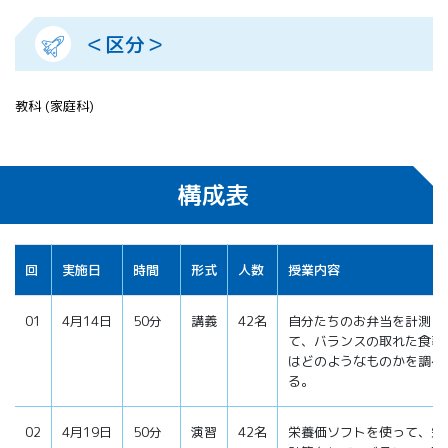
＜区分＞
教科 (家庭科)
構成表
回
実施日
時間
形式
人数
授業内容
01
4月14日
50分
講義
42名
自分たちのお弁当を計測し
て、バランスの取れた食事
はどのようなものかを調べ
る。
02
4月19日
50分
演習
42名
栄養価ソフトを使って、栄