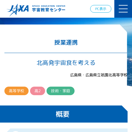
JAXAアカデ
ミー
PC表示
JAXA エア
ロスペース
スクール
宇宙教育
情報の発
授業連携
信
宇宙を活用
した教育実
北高発宇宙食を考える
践例
体験的学
広島県・広島県立祇園北高等学校
習機会の
提供（国
際）
高等学校
高2
技術・家庭
APRSAF（ア
ジア太平洋
概要
地域宇宙機
関会議）宇
宙教育 for