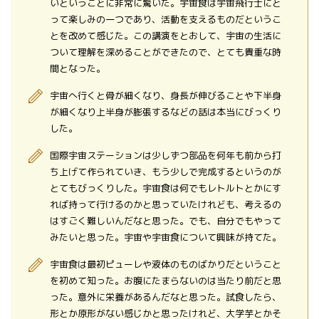
いということに非常に驚いた。宇宙食は宇宙飛行士にと
って楽しみの一つであり、活動を支えるものだというこ
とを改めて感じた。この講演をとおして、宇宙の生活に
ついて理解を深めることができたので、とても貴重な時
間となった。
宇宙へ行くと骨が細くなり、身長が伸びることや下半身
が細くなり上半身が膨張するなどの話は本当にびっくり
した。
国際宇宙ステーションは少しずつ部品を何年も前から打
ち上げて作られていき、もう少しで完成するというのが
とてもびっくりした。宇宙食は何でもレトルトとかにす
れば持って行けるのかと思っていたけれども、考えるの
はすごく難しいんだなと思った。でも、自分でもやって
みたいと思った。宇宙や宇宙食について興味が持てた。
宇宙食は最初ピューレや液体のものばかりだということ
を初めて知った。お腹にたまらないのは当たり前だと思
った。意外に栄養があるんだなと思った。試食したら、
形とか原形がない感じかと思ったけれど、大学芋とかそ