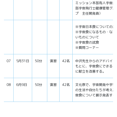
ミッション本部有人宇宙技
部宇宙飛行士健康管理グル
プ 主任開発員）
※宇宙日本食についての説
※宇宙食になるもの・なら
いものについて
※宇宙食の試食
※質問コーナー
07
5月31日
50分
演習
42名
中沢先生からのアドバイス
もとに、宇宙食にできるよ
に献立を改善する。
08
6月9日
50分
演習
42名
文化祭で、宇宙開発や宇宙
の生活や自分たちが考えた
宙食について展示発表する