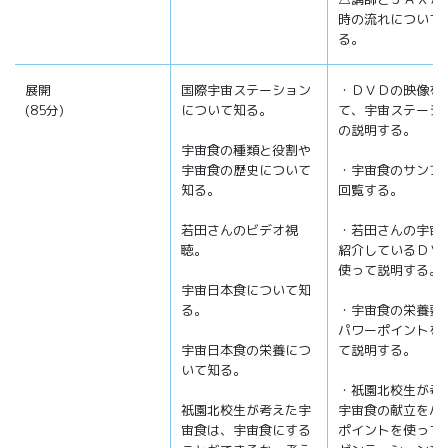
時の流れについて
る。
展開
国際宇宙ステーション
・ＤＶＤの映像を
(85分)
について知る。
て、宇宙ステーシ
の説明する。
宇宙食の種類と役割や
宇宙食の歴史について
・宇宙食のサンプ
知る。
回覧する。
若田さんのビデオ視
・若田さんの宇宙
聴。
紹介しているＤＶ
使って説明する。
宇宙日本食について知
る。
・宇宙食の栄養要
パワーポイントを
宇宙日本食の栄養につ
て説明する。
いて知る。
・祇園北校生が考
祇園北校生が考えた宇
宇宙食の献立をパ
宙食は、宇宙食にする
ポイントを使って