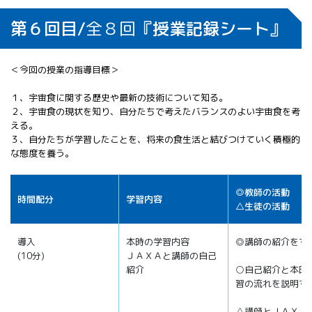
第６回目/
全８回
『授業記録シート』
＜今回の授業の指導目標＞
１、宇宙食に関する歴史や最新の技術について知る。
２、宇宙食の現状を知り、自分たちで考えたバランスのよい宇宙食を考
える。
３、自分たちが学習したことを、将来の食生活と結びつけていく積極的
な態度を養う。
◎教師の活動
時間配分
学習内容
△生徒の活動
導入
本時の学習内容
◎講師の紹介をす
(10分)
ＪＡＸＡと講師の自己
紹介
○自己紹介と本時
習の流れを説明す
△講師とＪＡＸＡ