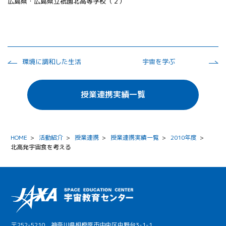
広島県・広島県立祇園北高等学校（２）
環境に調和した生活
宇宙を学ぶ
授業連携実績一覧
HOME
>
活動紹介
>
授業連携
>
授業連携実績一覧
>
2010年度
>
北高発宇宙食を考える
〒252-5210 神奈川県相模原市中央区由野台3-1-1