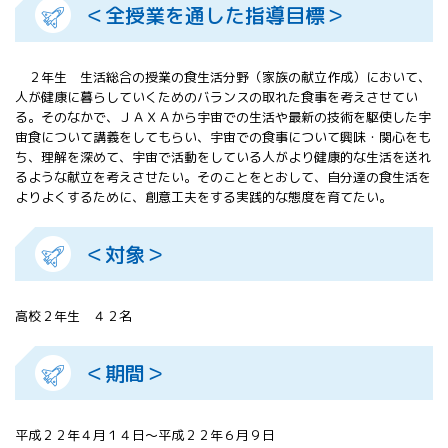
＜全授業を通した指導目標＞
All 分科会
APRSAF宇宙
教育 for All
２年生 生活総合の授業の食生活分野（家族の献立作成）において、
分科会 年次
人が健康に暮らしていくためのバランスの取れた食事を考えさせてい
会合
る。そのなかで、ＪＡＸＡから宇宙での生活や最新の技術を駆使した宇
APRSAFポス
宙食について講義をしてもらい、宇宙での食事について興味・関心をも
ターコンテ
ち、理解を深めて、宇宙で活動をしている人がより健康的な生活を送れ
スト
るような献立を考えさせたい。そのことをとおして、自分達の食生活を
APRSAF教員
よりよくするために、創意工夫をする実践的な態度を育てたい。
セミナー
ISEB（国際
＜対象＞
宇宙教育会
議）
ISEB学生派
高校２年生 ４２名
遣プログラ
ム
＜期間＞
平成２２年４月１４日～平成２２年６月９日