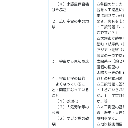
（４）小惑星探査機
△各国のサッカー
はやぶさ
合を人工衛星に送
本に届けているこ
２．広い宇宙の中の地
聞き、興味をもつ
球
・三択問題「ここ
こですか？」
△大垣市立静里小
徳町→岐阜県→日
アジア→地球（８
惑星の一つである
３．宇宙から見た地球
太陽系→（約２０
億個の恒星の一つ
太陽系→天の川銀
４．宇宙科学の目的
おとめ座銀河系
・よくなっているこ
△三択問題に答え
と・問題になっている
・「どこからが宇
こと
か。」「宇宙は何
（１）砂漠化
か」等
（２）大気汚染等の
△人工衛星の基礎
公害
識・歴史・大きさ
（３）オゾン層の破
説明を聞く。
壊
△地球観測衛星「