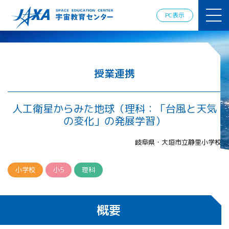
JAXAアカデ
ミー
PC表示
JAXA エア
ロスペース
スクール
宇宙教育
情報の発
授業連携
信
宇宙を活用
した教育実
人工衛星からみた地球（理科：「台風と天気
践例
の変化」の発展学習）
体験的学
習機会の
岐阜県・大垣市立静里小学校
提供（国
際）
小学校
小5
理科
APRSAF（ア
ジア太平洋
地域宇宙機
概要
関会議）宇
宙教育 for