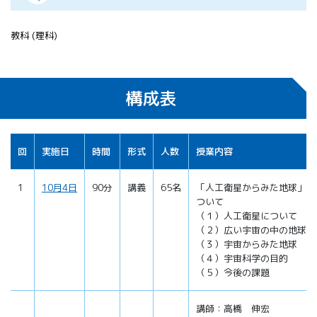
教科 (理科)
構成表
回
実施日
時間
形式
人数
授業内容
1
10月4日
90分
講義
65名
「人工衛星からみた地球」に
ついて
（１）人工衛星について
（２）広い宇宙の中の地球
（３）宇宙からみた地球
（４）宇宙科学の目的
（５）今後の課題
講師：高橋 伸宏