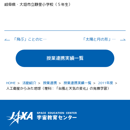
岐阜県・大垣市立静里小学校（５年生）
「飛ぶ」ことのヒミツをさぐろう！
「太陽と月の形」、「飛ぶ科学」
授業連携実績一覧
HOME
>
活動紹介
>
授業連携
>
授業連携実績一覧
>
2011年度
>
人工衛星からみた地球（理科：「台風と天気の変化」の発展学習）