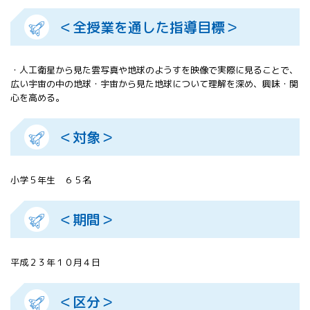
All 分科会
＜全授業を通した指導目標＞
APRSAF宇宙
教育 for All
分科会 年次
・人工衛星から見た雲写真や地球のようすを映像で実際に見ることで、
会合
広い宇宙の中の地球・宇宙から見た地球について理解を深め、興味・関
APRSAFポス
心を高める。
ターコンテ
スト
APRSAF教員
＜対象＞
セミナー
ISEB（国際
宇宙教育会
小学５年生 ６５名
議）
ISEB学生派
＜期間＞
遣プログラ
ム
平成２３年１０月４日
＜区分＞