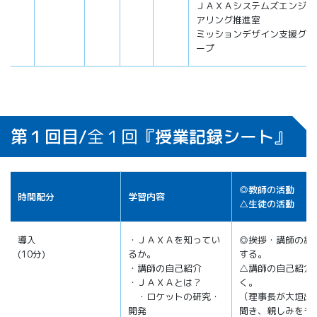
ＪＡＸＡシステムズエンジニ
アリング推進室
ミッションデザイン支援グル
ープ
第１回目/
全１回
『授業記録シート』
◎教師の活動
時間配分
学習内容
△生徒の活動
導入
・ＪＡＸＡを知ってい
◎挨拶・講師の紹
(10分)
るか。
する。
・講師の自己紹介
△講師の自己紹介
・ＪＡＸＡとは？
く。
・ロケットの研究・
（理事長が大垣出
開発
聞き、親しみをも