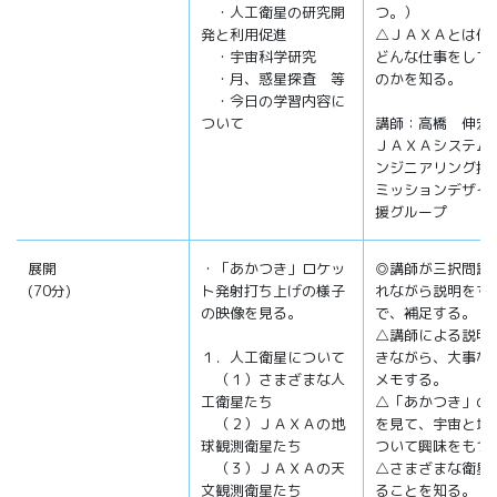
・人工衛星の研究開
つ。）
発と利用促進
△ＪＡＸＡとは何
・宇宙科学研究
どんな仕事をして
・月、惑星探査 等
のかを知る。
・今日の学習内容に
ついて
講師：高橋 伸宏
ＪＡＸＡシステム
ンジニアリング推
ミッションデザイ
援グループ
展開
・「あかつき」ロケッ
◎講師が三択問題
(70分)
ト発射打ち上げの様子
れながら説明をす
の映像を見る。
で、補足する。
△講師による説明
１．人工衛星について
きながら、大事な
（１）さまざまな人
メモする。
工衛星たち
△「あかつき」の
（２）ＪＡＸＡの地
を見て、宇宙と地
球観測衛星たち
ついて興味をもつ
（３）ＪＡＸＡの天
△さまざまな衛星
文観測衛星たち
ることを知る。