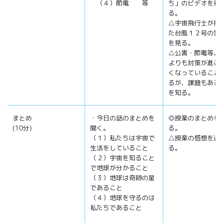
（４）節電 等
ち」のビデオを視
る。
△宇宙飛行士が撮
た台風１２号の雲
を見る。
△公害・節電等、
よりも対策が進み
くなっていること
るが、課題もある
を知る。
まとめ
・今日の話のまとめを
◎授業のまとめを
(10分)
聞く。
る。
（１）私たちは宇宙で
△授業の感想を述
生活をしていること
る。
（２）宇宙を知ること
で地球が分かること
（３）地球は奇跡の星
であること
（４）地球を守るのは
私たちであること