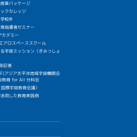
で授業パッケージ
ミックカレッジ
学校®
教育指導者セミナー
Aアカデミー
A エアロスペーススクール
作る宇宙ミッション（きみっしょ
宙記者
SAF(アジア太平洋地域宇宙機関会
教育 for All 分科会
B（国際宇宙教育会議）
を活用した教育実践例