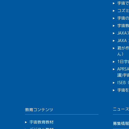
宇宙
コズ
宇宙の
宇宙
JAX
JAX
君が
ん）
1日宇
APR
議)宇宙
ISE
宇宙
ニュース
教育コンテンツ
宇宙教育教材
募集情報