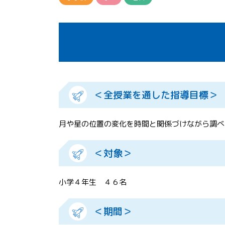
＜全授業を通した指導目標＞
月や星の位置の変化を時間と関係づけながら調べ
＜対象＞
小学４年生 ４６名
＜期間＞