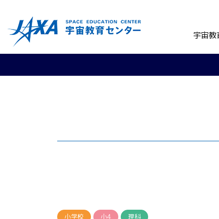
宇宙教
小学校
小4
理科