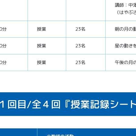
講師：中
（はやぶ
80分
授業
23名
朝の月の
20分
授業
23名
星の動き
20分
授業
23名
午後の月
１回目/
全４回
『授業記録シー