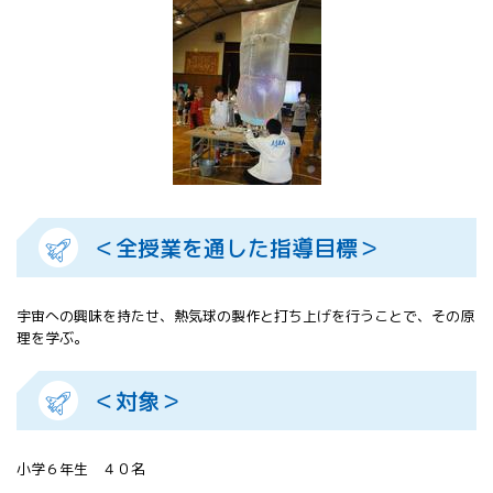
All 分科会
APRSAF宇宙
教育 for All
分科会 年次
会合
APRSAFポス
ターコンテ
スト
APRSAF教員
セミナー
＜全授業を通した指導目標＞
ISEB（国際
宇宙教育会
議）
宇宙への興味を持たせ、熱気球の製作と打ち上げを行うことで、その原
ISEB学生派
理を学ぶ。
遣プログラ
ム
＜対象＞
小学６年生 ４０名