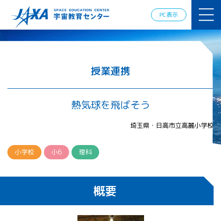
JAXAアカデ
ミー
PC表示
JAXA エア
ロスペース
スクール
宇宙教育
情報の発
授業連携
信
宇宙を活用
した教育実
熱気球を飛ばそう
践例
体験的学
埼玉県・日高市立高麗小学校
習機会の
提供（国
際）
小学校
小6
理科
APRSAF（ア
ジア太平洋
概要
地域宇宙機
関会議）宇
宙教育 for