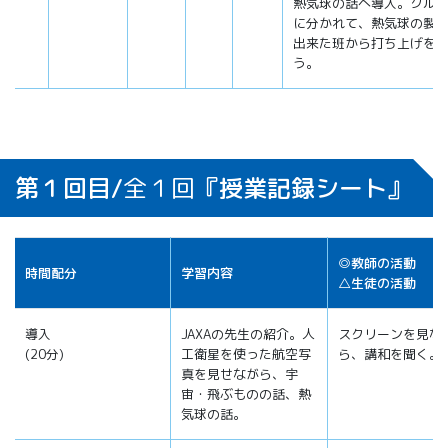
熱気球の話へ導入。グル
に分かれて、熱気球の製
出来た班から打ち上げを
う。
第１回目/
全１回
『授業記録シート』
◎教師の活動
時間配分
学習内容
△生徒の活動
導入
JAXAの先生の紹介。人
スクリーンを見な
(20分)
工衛星を使った航空写
ら、講和を聞く。
真を見せながら、宇
宙・飛ぶものの話、熱
気球の話。