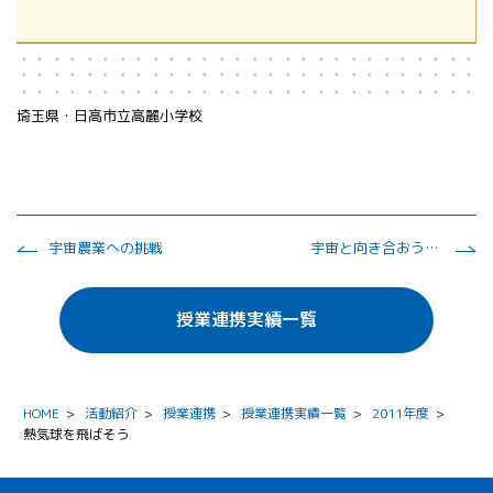
埼玉県・日高市立高麗小学校
宇宙農業への挑戦
宇宙と向き合おう ～立花隆氏に挑戦しよう～
授業連携実績一覧
HOME
>
活動紹介
>
授業連携
>
授業連携実績一覧
>
2011年度
>
熱気球を飛ばそう