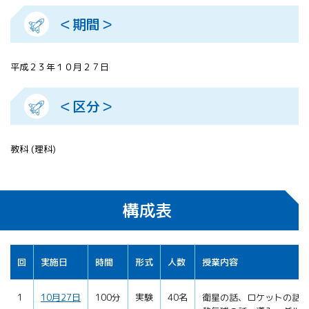
＜期間＞
平成２３年１０月２７日
＜区分＞
教科 (理科)
構成表
回
実施日
時間
形式
人数
授業内容
1
10月27日
100分
実験
40名
衛星の話、ロケットの話