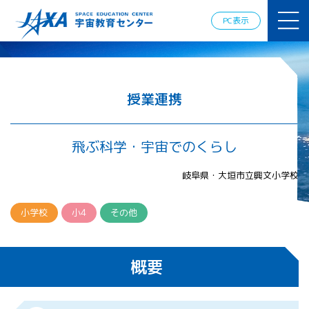
JAXAアカデ
ミー
PC表示
JAXA エア
ロスペース
スクール
宇宙教育
情報の発
授業連携
信
宇宙を活用
した教育実
飛ぶ科学・宇宙でのくらし
践例
体験的学
岐阜県・大垣市立興文小学校
習機会の
提供（国
際）
小学校
小4
その他
APRSAF（ア
ジア太平洋
概要
地域宇宙機
関会議）宇
宙教育 for