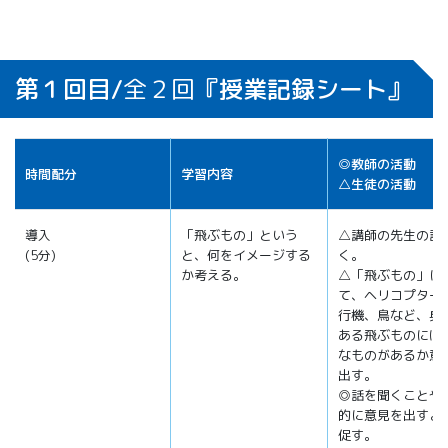
第１回目/
全２回
『授業記録シート』
◎教師の活動
時間配分
学習内容
△生徒の活動
導入
「飛ぶもの」という
△講師の先生の話
(5分)
と、何をイメージする
く。
か考える。
△「飛ぶもの」に
て、ヘリコプター
行機、鳥など、身
ある飛ぶものには
なものがあるか意
出す。
◎話を聞くことや
的に意見を出すよ
促す。