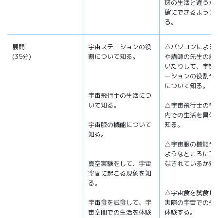
球の生活と違うか
確にできるように
る。
展開
宇宙ステーションの役
△パソコンによる
(35分)
割について知る。
や講師の先生の話
いたりして、宇宙
ーションの役割や
について知る。
宇宙飛行士の生活につ
いて知る。
△宇宙飛行士の宇
内での生活を具体
宇宙服の機能について
知る。
知る。
△宇宙服の機能や
ようなところに工
真空実験をして、宇宙
なされているか知
空間に起こる現象を知
る。
△宇宙食を試食し
宇宙食を試食して、宇
実際の宇宙での生
宙空間での生活を体験
体験する。