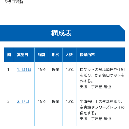
クラブ活動
構成表
回
実施日
時間
形式
人数
授業内容
1
1月31日
45分
授業
43名
ロケットの飛ぶ原理や仕組み
を知り、かさ袋ロケットを製
作する。
支援：宇津巻 竜也
2
2月7日
45分
授業
43名
宇宙飛行士の生活を知り、真
空実験やフリーズドライの試
食をする。
支援：宇津巻 竜也