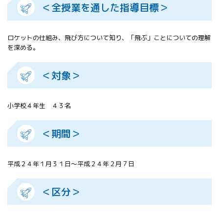
＜全授業を通した指導目標＞
All 分科会
APRSAF宇宙
教育 for All
ロケットの仕組み、飛び方について知り、「飛ぶ」ことについての理解
分科会 年次
を深める。
会合
APRSAFポス
ターコンテ
＜対象＞
スト
APRSAF教員
セミナー
小学校４年生 ４３名
ISEB（国際
宇宙教育会
＜期間＞
議）
ISEB学生派
遣プログラ
平成２４年１月３１日～平成２４年２月７日
ム
＜区分＞