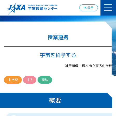
JAXAアカデ
ミー
PC表示
JAXA エア
ロスペース
スクール
宇宙教育
情報の発
授業連携
信
宇宙を活用
した教育実
宇宙を科学する
践例
体験的学
神奈川県・厚木市立東名中学校
習機会の
提供（国
際）
中学校
中3
理科
APRSAF（ア
ジア太平洋
概要
地域宇宙機
関会議）宇
宙教育 for