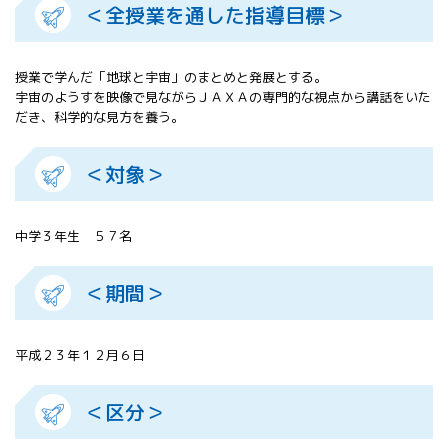
＜全授業を通した指導目標＞
All 分科会
APRSAF宇宙
教育 for All
授業で学んだ「地球と宇宙」のまとめと発展とする。
分科会 年次
宇宙のようすを映像で見ながらＪＡＸＡの専門的な視点から講話をいた
会合
だき、科学的な見方を養う。
APRSAFポス
ターコンテ
スト
＜対象＞
APRSAF教員
セミナー
ISEB（国際
中学３年生 ５７名
宇宙教育会
議）
＜期間＞
ISEB学生派
遣プログラ
ム
平成２３年１２月６日
＜区分＞