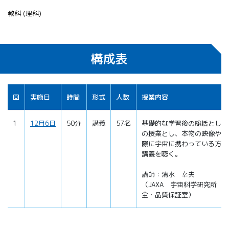
教科 (理科)
構成表
回
実施日
時間
形式
人数
授業内容
1
12月6日
50分
講義
57名
基礎的な学習後の総括として
の授業とし、本物の映像や実
際に宇宙に携わっている方の
講義を聴く。
講師：清水 幸夫
（JAXA 宇宙科学研究所 
全・品質保証室）