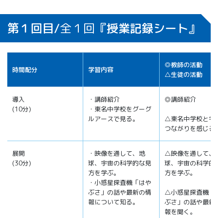
第１回目/
全１回
『授業記録シート』
◎教師の活動
時間配分
学習内容
△生徒の活動
導入
・講師紹介
◎講師紹介
(10分)
・東名中学校をグーグ
ルアースで見る。
△東名中学校と宇
つながりを感じる
展開
・映像を通して、地
△映像を通して、
(30分)
球、宇宙の科学的な見
球、宇宙の科学的
方を学ぶ。
方を学ぶ。
・小惑星探査機「はや
ぶさ」の話や最新の情
△小惑星探査機「
報について知る。
ぶさ」の話や最新
報を聞く。