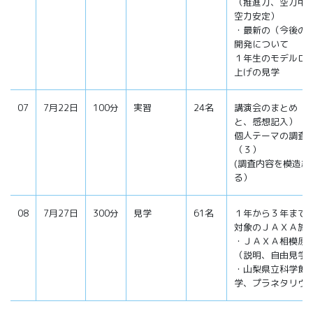
（推進力、空力中
空力安定）
・最新の（今後の
開発について
１年生のモデルロ
上げの見学
07
7月22日
100分
実習
24名
講演会のまとめ（
と、感想記入）
個人テーマの調査
（３）
(調査内容を模造紙
る）
08
7月27日
300分
見学
61名
１年から３年まで
対象のＪＡＸＡ施
・ＪＡＸＡ相模原
（説明、自由見学
・山梨県立科学館
学、プラネタリウ