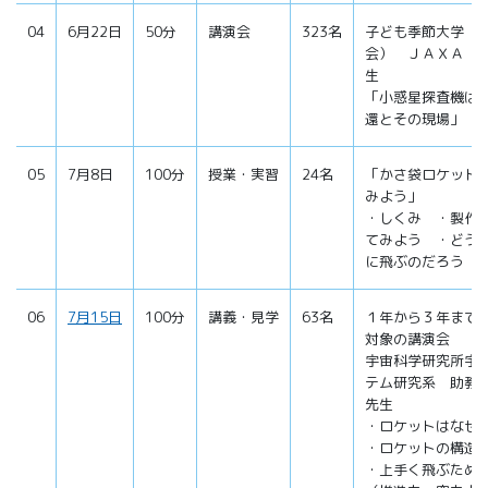
04
6月22日
50分
講演会
323名
子ども季節大学（
会） ＪＡＸＡ 
生
「小惑星探査機は
還とその現場」
05
7月8日
100分
授業・実習
24名
「かさ袋ロケット
みよう」
・しくみ ・製作
てみよう ・どう
に飛ぶのだろう
06
7月15日
100分
講義・見学
63名
１年から３年まで
対象の講演会
宇宙科学研究所宇
テム研究系 助教
先生
・ロケットはなぜ
・ロケットの構造
・上手く飛ぶため