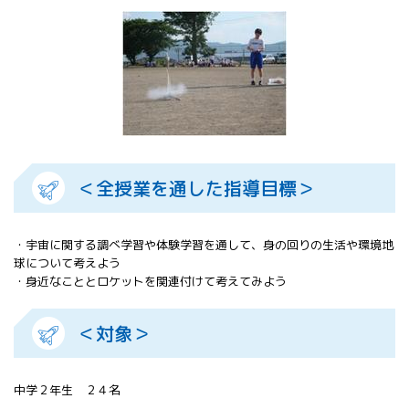
All 分科会
APRSAF宇宙
教育 for All
分科会 年次
会合
APRSAFポス
ターコンテ
スト
APRSAF教員
＜全授業を通した指導目標＞
セミナー
ISEB（国際
宇宙教育会
・宇宙に関する調べ学習や体験学習を通して、身の回りの生活や環境地
議）
球について考えよう
ISEB学生派
・身近なこととロケットを関連付けて考えてみよう
遣プログラ
ム
＜対象＞
中学２年生 ２４名