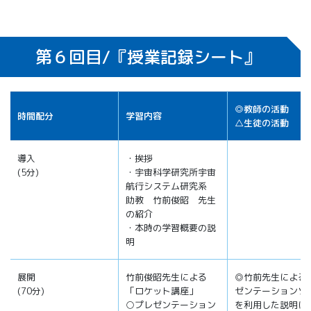
第６回目/『授業記録シート』
◎教師の活動
時間配分
学習内容
△生徒の活動
導入
・挨拶
(5分)
・宇宙科学研究所宇宙
航行システム研究系
助教 竹前俊昭 先生
の紹介
・本時の学習概要の説
明
展開
竹前俊昭先生による
◎竹前先生による
(70分)
「ロケット講座」
ゼンテーションソ
○プレゼンテーション
を利用した説明に