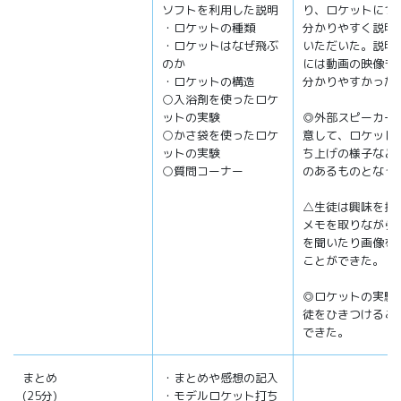
ソフトを利用した説明
り、ロケットにつ
・ロケットの種類
分かりやすく説明
・ロケットはなぜ飛ぶ
いただいた。説明
のか
には動画の映像も
・ロケットの構造
分かりやすかった
○入浴剤を使ったロケ
ットの実験
◎外部スピーカー
○かさ袋を使ったロケ
意して、ロケット
ットの実験
ち上げの様子など
○質問コーナー
のあるものとなっ
△生徒は興味を持
メモを取りながら
を聞いたり画像を
ことができた。
◎ロケットの実験
徒をひきつけるこ
できた。
まとめ
・まとめや感想の記入
(25分)
・モデルロケット打ち