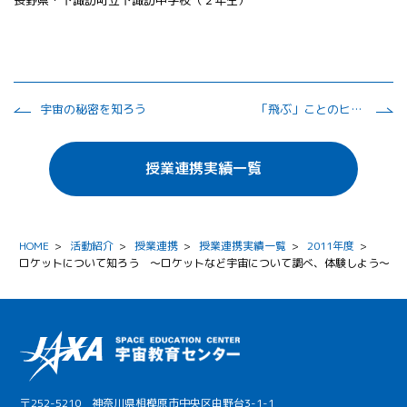
長野県・下諏訪町立下諏訪中学校（２年生）
宇宙の秘密を知ろう
「飛ぶ」ことのヒミツをさぐろう！
授業連携実績一覧
HOME
>
活動紹介
>
授業連携
>
授業連携実績一覧
>
2011年度
>
ロケットについて知ろう ～ロケットなど宇宙について調べ、体験しよう～
〒252-5210 神奈川県相模原市中央区由野台3-1-1