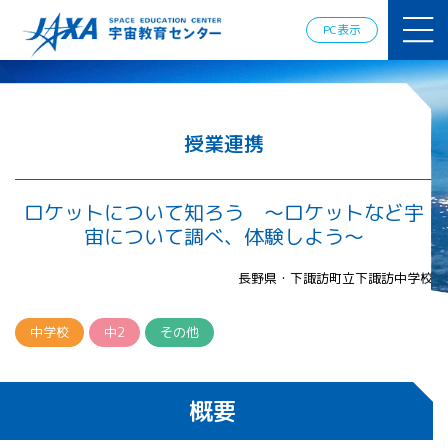
JAXAアカデ
ミー
PC表示
JAXA エア
ロスペース
スクール
宇宙教育
情報の発
授業連携
信
宇宙を活用
した教育実
ロケットについて知ろう ～ロケットなど宇
践例
宙について調べ、体験しよう～
体験的学
習機会の
長野県・下諏訪町立下諏訪中学校
提供（国
際）
中学校
中2
その他
APRSAF（ア
ジア太平洋
地域宇宙機
概要
関会議）宇
宙教育 for