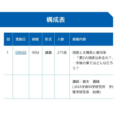
構成表
回
実施日
時間
形式
人数
授業内容
1
6月6日
90分
講義
275名
地球と太陽系と銀河系
・「第2の地球はあるの？」
・宇宙の果てはどんなだろ
う？
講師：朝木 義晴
(JAXA宇宙科学研究所 宇宙
理学研究系 助教)