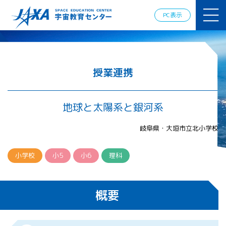
JAXAアカデ
ミー
PC表示
JAXA エア
ロスペース
スクール
宇宙教育
情報の発
授業連携
信
宇宙を活用
した教育実
地球と太陽系と銀河系
践例
体験的学
岐阜県・大垣市立北小学校
習機会の
提供（国
際）
小学校
小5
小6
理科
APRSAF（ア
ジア太平洋
概要
地域宇宙機
関会議）宇
宙教育 for