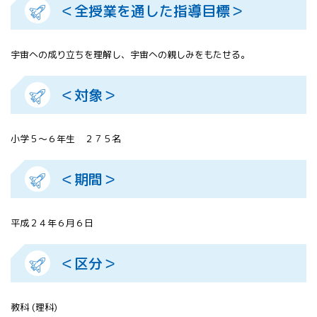
＜全授業を通した指導目標＞
All 分科会
APRSAF宇宙
教育 for All
宇宙への成り立ちを理解し、宇宙への親しみをもたせる。
分科会 年次
会合
APRSAFポス
＜対象＞
ターコンテ
スト
APRSAF教員
小学５～６年生 ２７５名
セミナー
ISEB（国際
＜期間＞
宇宙教育会
議）
ISEB学生派
平成２４年６月６日
遣プログラ
ム
＜区分＞
教科 (理科)