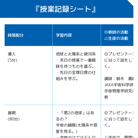
『授業記録シート』
◎教師の活動
時間配分
学習内容
△生徒の活動
導入
地球と太陽系と銀河系
◎プレゼンテーシ
(5分)
・本日の授業で一番興
に沿って話をして
味を持つものを選ぶ。
く。
・先日の金環日食の仕
組みを学ぶ。
講師：朝木 義晴
JAXA宇宙科学研究
宇宙物理学研究系
教
展開
・「第2の地球」はあ
◎プレゼンテーシ
(80分)
るの？
に沿って話をして
宇宙の観察(太陽系や惑
く。
星を見る。)
・宇宙のはてはどんな
△途中で、質問を