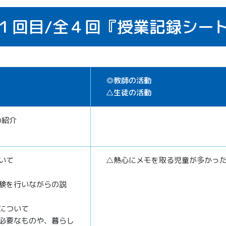
１回目/
全４回
『授業記録シー
◎教師の活動
△生徒の活動
の紹介
いて
△熱心にメモを取る児童が多かっ
験を行いながらの説
について
必要なものや、暮らし