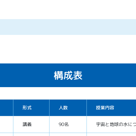
構成表
形式
人数
授業内容
講義
90名
宇宙と地球の水に