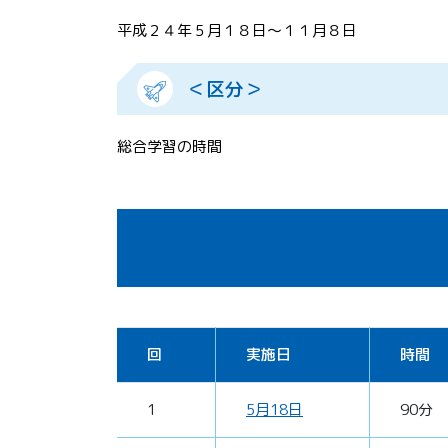
平成２４年５月１８日～１１月８日
＜区分＞
総合学習の時間
回
実施日
時間
1
5月18日
90分