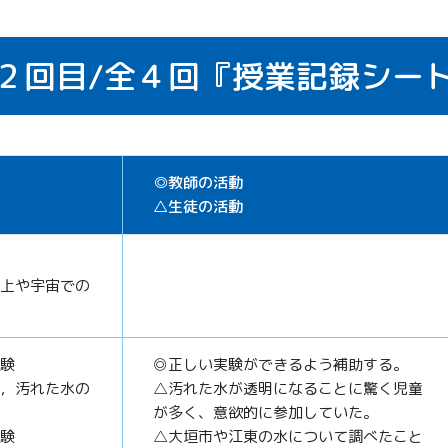
２回目/
全４回
『授業記録シー
◎教師の活動
△生徒の活動
上や宇宙での
験
◎正しい実験ができるよう補助する。
，汚れた水の
△汚れた水が透明になることに驚く児童
が多く、意欲的に参加していた。
験
△大垣市や江東の水について調べたこと