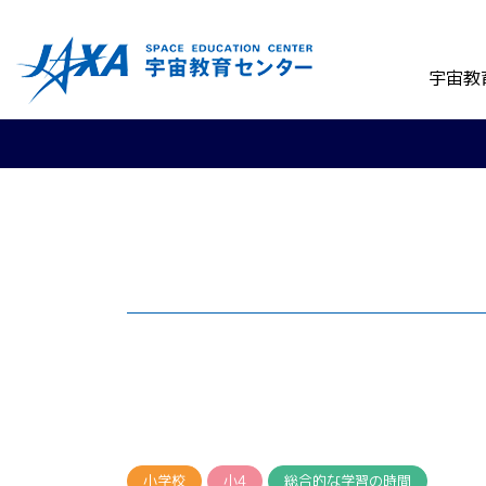
宇宙教
小学校
小4
総合的な学習の時間