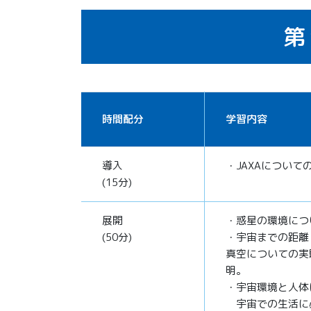
第
時間配分
学習内容
導入
・JAXAについて
(15分)
展開
・惑星の環境につ
(50分)
・宇宙までの距離
真空についての実
明。
・宇宙環境と人体
宇宙での生活に