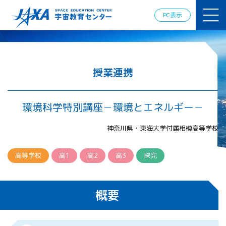
JAXAアカデ
ミー
PC表示
JAXA エア
ロスペース
スクール
宇宙教育
情報の発
授業連携
信
宇宙を活用
した教育実
環境科学特別講座－環境とエネルギー－
践例
体験的学
神奈川県・東海大学付属相模高等学校
習機会の
提供（国
際）
高等学校
高1
高2
高3
探究
APRSAF（ア
ジア太平洋
概要
地域宇宙機
関会議）宇
宙教育 for