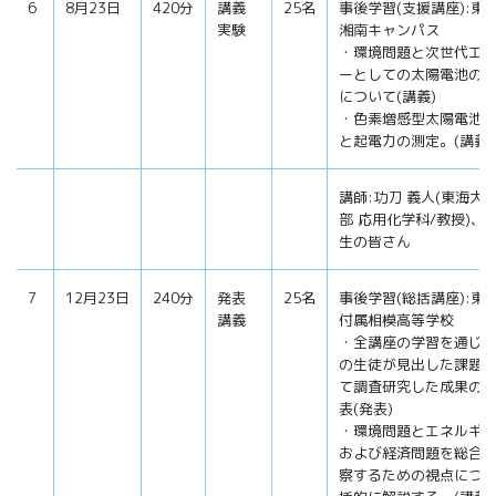
6
8月23日
420分
講義
25名
事後学習(支援講座):東
実験
湘南キャンパス
・環境問題と次世代エ
ーとしての太陽電池の
について(講義)
・色素増感型太陽電池
と起電力の測定。(講義
講師:功刀 義人(東海大
部 応用化学科/教授)、T
生の皆さん
7
12月23日
240分
発表
25名
事後学習(総括講座):東
講義
付属相模高等学校
・全講座の学習を通じ
の生徒が見出した課題
て調査研究した成果の
表(発表)
・環境問題とエネルギ
および経済問題を総合
察するための視点につ