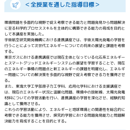
＜全授業を通した指導目標＞
All 分科会
APRSAF宇宙
教育 for All
環境問題を多面的な視野で捉え考察できる能力と問題発見から問題解決
分科会 年次
に至る科学的プロセススキルを主体的に構築できる能力の育成を目的と
会合
して本講座を実施した。
APRSAFポス
宇宙航空研究開発機構における連携講座では、宇宙太陽光発電の学習を
ターコンテ
行うことによって次世代エネルギーについての将来の展望と課題を考察
スト
する。
APRSAF教員
東京ガスにおける連携講座では現在主体となっている化石系エネルギー
セミナー
とスマートグリッドエネルギーシステムの展望を学習することで、現在
ISEB（国際
のエネルギー事情の問題点と新エネルギーの課題を明確化し、エネルギ
宇宙教育会
ー問題についての解決策を多面的な視野で捉え考察できる力を獲得させ
る。
議）
また、東海大学工学部原子力工学科、応用化学科における支援講座で
ISEB学生派
は、現在のエネルギー状況と温暖化問題、環境中の放射線、太陽光発電
遣プログラ
材料についての学習活動を行い、連携講座の学習を深化させ、経験的知
ム
識として獲得させる。
これらの学習活動により、エネルギーと地球環境との関連性を総合的に
考察できる能力を獲得させ、探究的学習における問題発見能力と問題解
決能力を育成することを目的とする。