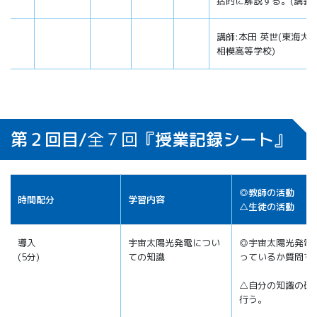
括的に解説する。(講義)
講師:本田 英世(東海大
相模高等学校)
第２回目/
全７回
『授業記録シート』
◎教師の活動
時間配分
学習内容
△生徒の活動
導入
宇宙太陽光発電につい
◎宇宙太陽光発電
(5分)
ての知識
っているか質問す
△自分の知識の確
行う。