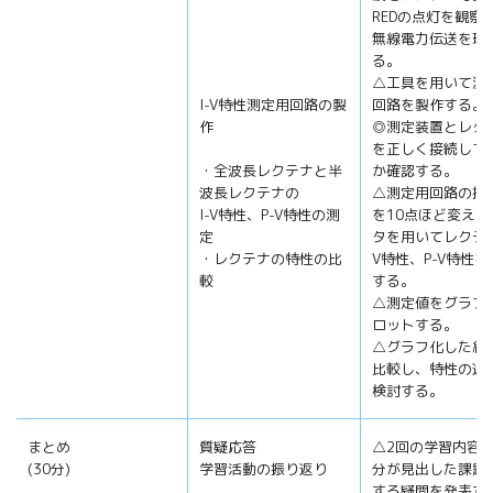
REDの点灯を観察
無線電力伝送を理
る。
△工具を用いて測
I-V特性測定用回路の製
回路を製作する。
作
◎測定装置とレク
を正しく接続して
・全波長レクテナと半
か確認する。
波長レクテナの
△測定用回路の抵
I-V特性、P-V特性の測
を10点ほど変え、
定
タを用いてレクテナ
・レクテナの特性の比
V特性、P-V特性を
較
する。
△測定値をグラフ
ロットする。
△グラフ化した結
比較し、特性の違
検討する。
まとめ
質疑応答
△2回の学習内容
(30分)
学習活動の振り返り
分が見出した課題
する疑問を発表す