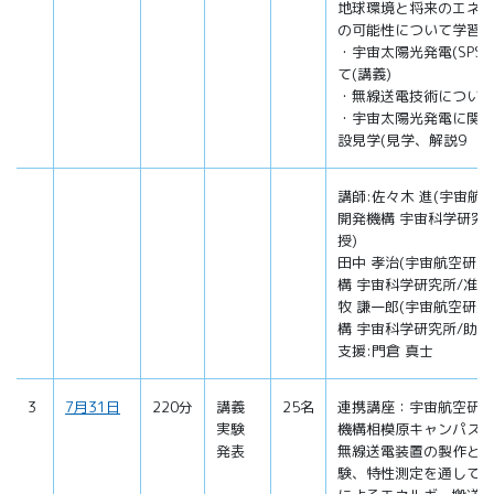
地球環境と将来のエネ
の可能性について学習
・宇宙太陽光発電(SPS
て(講義)
・無線送電技術について
・宇宙太陽光発電に関
設見学(見学、解説9
講師:佐々木 進(宇宙航
開発機構 宇宙科学研究
授)
田中 孝治(宇宙航空研
構 宇宙科学研究所/准教
牧 謙一郎(宇宙航空研
構 宇宙科学研究所/助教
支援:門倉 真士
3
7月31日
220分
講義
25名
連携講座：宇宙航空研
実験
機構相模原キャンパス
発表
無線送電装置の製作と
験、特性測定を通して