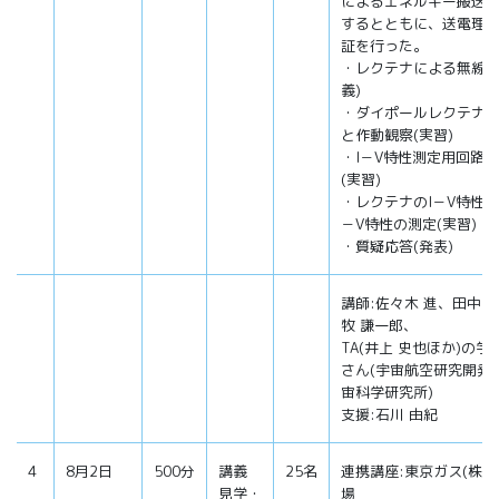
によるエネルギー搬送
するとともに、送電理
証を行った。
・レクテナによる無線送
義)
・ダイポールレクテナ
と作動観察(実習)
・I－V特性測定用回路
(実習)
・レクテナのI－V特性お
－V特性の測定(実習)
・質疑応答(発表)
講師:佐々木 進、田中 
牧 謙一郎、
TA(井上 史也ほか)の学
さん(宇宙航空研究開発
宙科学研究所)
支援:石川 由紀
4
8月2日
500分
講義
25名
連携講座:東京ガス(株)
見学・
場