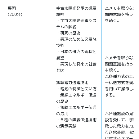
展開
宇宙太陽光発電の概要
△メモを取りなが
(200分)
説明
問題意識を持って
・宇宙太陽光発電シス
を聴く。
テムの解説
・研究の歴史
・実現のために必要な
技術
・日本の研究の現状と
展望
△メモを取りなが
・実現した将来の社会
問題意識を持って
とは
を聴く。
△各種方式のエネ
無線電力送電技術
ー伝送方式を演示
・電気の特徴と使い方
を用いて操作し、
・無線エネルギー伝送
する。
の歴史
・無線エネルギー伝送
の応用
△各種施設の見学
・各種の無線伝送技術
説を受けて、宇宙
の演示実験
電した電力を地上
る送電装置、発電
に対するスペース