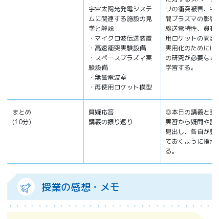
宇宙太陽光発電システ
リの衝突被害、宇
ムに関連する施設の見
間プラズマの影響
学と解説
線送電特性、資材
・マイクロ波伝送装置
用ロケットの開発
・高速衝突実験設備
実用化のためには
・スペースプラズマ実
の研究が必要なこ
験設備
学習する。
・無響電波室
・再使用ロケット模型
まとめ
質疑応答
◎本日の講義と翌
(10分)
講義の振り返り
実習から疑問や課
見出し、各自が整
ておくように指示
る。
授業の感想・メモ