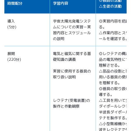
◎教師の活動
時間配分
学習内容
△生徒の活動
導入
宇宙太陽光発電システ
◎実習内容を把握
(5分)
ムについての実習－実
る。
習内容とスケジュール
△作業内容とスケ
の説明
ールを確認する。
展開
電気と磁気に関する基
◎レクテナの構造
(220分)
礎知識の講義
品の電気特性につ
理解させる。
実習に使用する器具の
△部品の役割と実
取り扱い説明
用いる器具の使用
を理解する。
◎器具の取り扱い
導する。
レクテナ(受電装置)の
△工具を用いて全
製作と作動観察
ダイポールレクテ
半波長ダイポール
テナを製作する。
△小型無線機から
波をレクテナで受