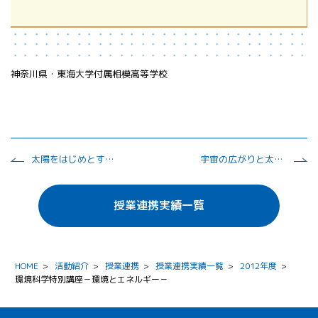
神奈川県・東海大学付属相模高等学校
太陽をはじめとする恒星について
宇宙の広がりと太陽系惑星
授業連携実績一覧
HOME
>
活動紹介
>
授業連携
>
授業連携実績一覧
>
2012年度
>
環境科学特別講座－環境とエネルギー－