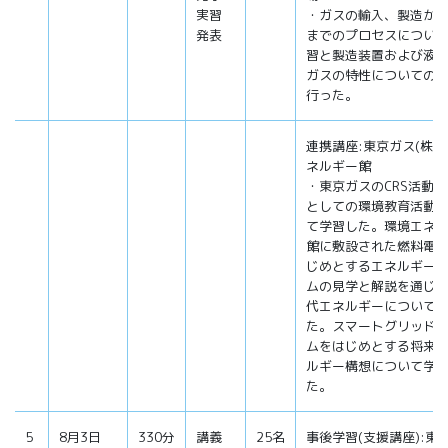
実習
・ガスの輸入、製造か
発表
までのプロセスについ
習と製造装置および液
ガスの特性についての
行った。
連携講座:東京ガス(株)
ネルギー館
・東京ガスのCRS活動
としての環境教育活動
て学習した。環境エネ
館に敷設された燃料電
じめとするエネルギー
ムの見学と解説を通じ
代エネルギーについて
た。スマートグリッド
ムをはじめとする将来
ルギー構想について学
た。
5
8月3日
330分
講義
25名
事後学習(支援講座):東