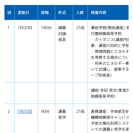
回
実施日
時間
形式
人数
授業内容
1
7月20日
180分
講義
25名
事前学習(開始講座):東
討論
付属相模高等学校
発表
・ガイダンス(講座内容
要、講座の目的と学習目
・環境問題とエネルギ
を考察する視点について
・将来のエネルギー構
いて討議し、提案する。
ープ別発表)
講師:本田 英世(東海大
相模高等学校)
2
7月30日
90分
講義
25名
連携講座：宇宙航空研
見学
機構相模原キャンパス
宇宙太陽光利用システ
いての講義と見学を通